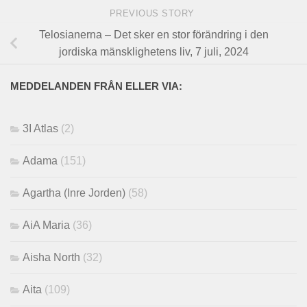
PREVIOUS STORY
Telosianerna – Det sker en stor förändring i den
jordiska mänsklighetens liv, 7 juli, 2024
MEDDELANDEN FRÅN ELLER VIA:
3I Atlas
(2)
Adama
(151)
Agartha (Inre Jorden)
(58)
AiA Maria
(36)
Aisha North
(32)
Aita
(109)