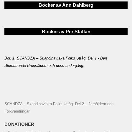
Böcker av Ann Dahlberg
Böcker av Per Staffan
Bok 1: SCANDZA – Skandinaviska Folks Uttåg: Del 1 - Den
Blomstrande Bronsåldern och dess undergång
.
SCANDZA – Skandinaviska Folks Uttåg: Del 2 – Järnåldern och
Folkvandringar
DONATIONER