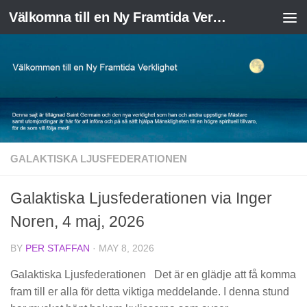
Välkomna till en Ny Framtida Verklighet
Skip to content
GALAKTISKA LJUSFEDERATIONEN
Galaktiska Ljusfederationen via Inger
Noren, 4 maj, 2026
BY
PER STAFFAN
·
MAY 8, 2026
Galaktiska Ljusfederationen Det är en glädje att få komma
fram till er alla för detta viktiga meddelande. I denna stund