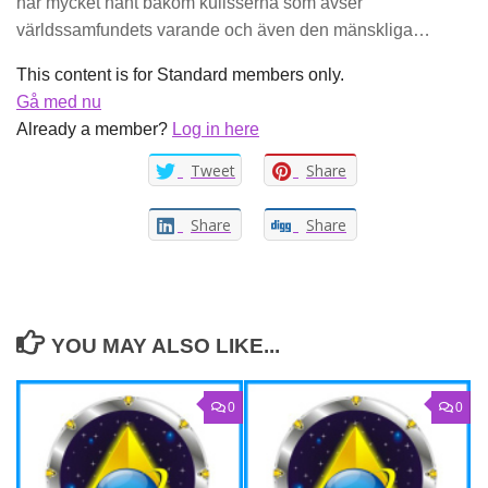
har mycket hänt bakom kulisserna som avser
världssamfundets varande och även den mänskliga…
This content is for Standard members only.
Gå med nu
Already a member?
Log in here
Tweet
Share
Share
Share
YOU MAY ALSO LIKE...
0
0