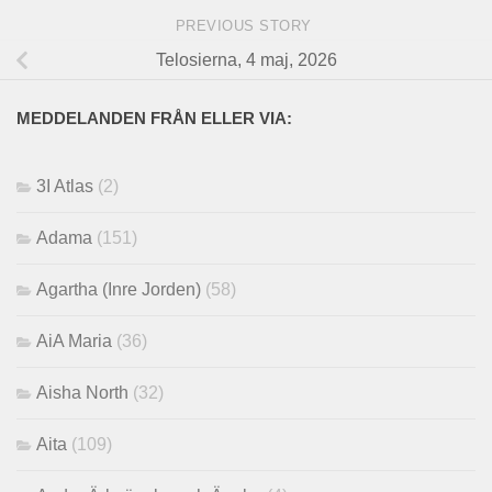
PREVIOUS STORY
Telosierna, 4 maj, 2026
MEDDELANDEN FRÅN ELLER VIA:
3I Atlas
(2)
Adama
(151)
Agartha (Inre Jorden)
(58)
AiA Maria
(36)
Aisha North
(32)
Aita
(109)