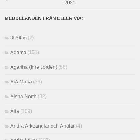
2025
MEDDELANDEN FRÅN ELLER VIA:
3I Atlas
(2)
Adama
(151)
Agartha (Inre Jorden)
(58)
AiA Maria
(36)
Aisha North
(32)
Aita
(109)
Andra Ärkeänglar och Änglar
(4)