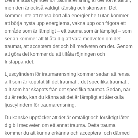
Denna lätta cylinder för traumarensning är oerhört kraftfull,
men den är också väldigt känslig och skonsam. Det
kommer inte att rensa bort alla energier helt utan kommer
att börja nysta upp energierna, vakna upp och frigöra ett
område som är lämpligt – ett trauma som är lämpligt – som
sedan kommer att tillåta dig att vara medveten om det
traumat, att acceptera det och bli medveten om det. Genom
att göra det kommer du att tillåta röjningen och
frisläppandet.
Ljuscylindern för traumarensning kommer sedan att rensa
allt som är kopplat till det traumat…det specifika traumat…
allt som har skapats från det specifika traumat. Sedan, när
du är redo, kan du känna att det är lämpligt att återkalla
ljuscylindern för traumarensning.
Du kanske upptäcker att det är ömtåligt och försiktigt låter
dig bli medveten om ett annat trauma. Detta trauma
kommer du att kunna erkänna och acceptera, och därmed