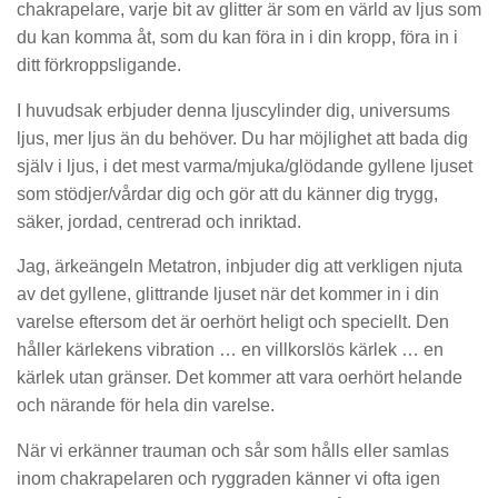
chakrapelare, varje bit av glitter är som en värld av ljus som
du kan komma åt, som du kan föra in i din kropp, föra in i
ditt förkroppsligande.
I huvudsak erbjuder denna ljuscylinder dig, universums
ljus, mer ljus än du behöver. Du har möjlighet att bada dig
själv i ljus, i det mest varma/mjuka/glödande gyllene ljuset
som stödjer/vårdar dig och gör att du känner dig trygg,
säker, jordad, centrerad och inriktad.
Jag, ärkeängeln Metatron, inbjuder dig att verkligen njuta
av det gyllene, glittrande ljuset när det kommer in i din
varelse eftersom det är oerhört heligt och speciellt. Den
håller kärlekens vibration … en villkorslös kärlek … en
kärlek utan gränser. Det kommer att vara oerhört helande
och närande för hela din varelse.
När vi erkänner trauman och sår som hålls eller samlas
inom chakrapelaren och ryggraden känner vi ofta igen