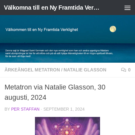
Välkomna till en Ny Framtida Verklighet
Skip to content
ÄRKEÄNGEL METATRON
/
NATALIE GLASSON
0
Metatron via Natalie Glasson, 30
augusti, 2024
BY
PER STAFFAN
·
SEPTEMBER 1, 2024