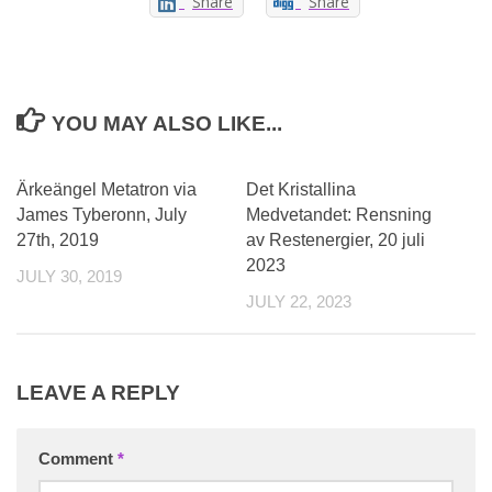
Share
Share
YOU MAY ALSO LIKE...
0
Ärkeängel Metatron via
Det Kristallina
James Tyberonn, July
Medvetandet: Rensning
27th, 2019
av Restenergier, 20 juli
2023
JULY 30, 2019
JULY 22, 2023
LEAVE A REPLY
Comment
*