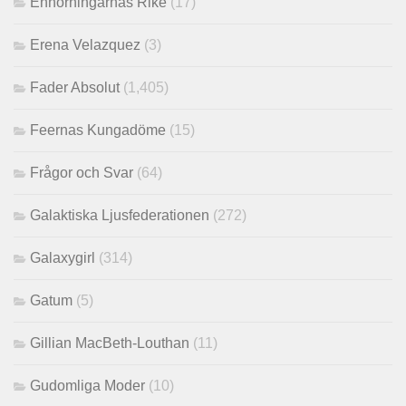
Enhörningarnas Rike
(17)
Erena Velazquez
(3)
Fader Absolut
(1,405)
Feernas Kungadöme
(15)
Frågor och Svar
(64)
Galaktiska Ljusfederationen
(272)
Galaxygirl
(314)
Gatum
(5)
Gillian MacBeth-Louthan
(11)
Gudomliga Moder
(10)