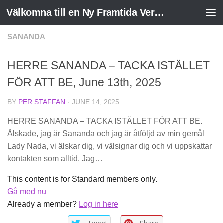
Välkomna till en Ny Framtida Verklighet
Skip to content
SANANDA
HERRE SANANDA – TACKA ISTÄLLET
FÖR ATT BE, June 13th, 2025
BY
PER STAFFAN
·
JUNE 14, 2025
HERRE SANANDA – TACKA ISTÄLLET FÖR ATT BE.
Älskade, jag är Sananda och jag är åtföljd av min gemål
Lady Nada, vi älskar dig, vi välsignar dig och vi uppskattar
kontakten som alltid. Jag…
This content is for Standard members only.
Gå med nu
Already a member?
Log in here
Tweet
Share