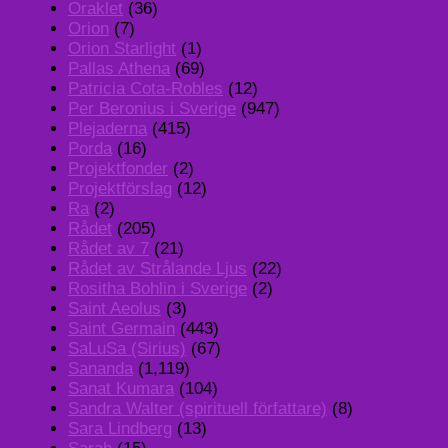
Oraklet
(36)
Orion
(7)
Orion Starlight
(1)
Pallas Athena
(69)
Patricia Cota-Robles
(12)
Per Beronius i Sverige
(947)
Plejaderna
(415)
Porda
(16)
Projektfonder
(2)
Projektförslag
(12)
Ra
(2)
Rådet
(205)
Rådet av 7
(21)
Rådet av Strålande Ljus
(22)
Rositha Bohlin i Sverige
(2)
Saint Aeolus
(3)
Saint Germain
(443)
SaLuSa (Sirius)
(67)
Sananda
(1,119)
Sanat Kumara
(104)
Sandra Walter (spirituell författare)
(8)
Sara Lindberg
(13)