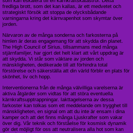
som kan eskalera till en kärnkraftskatastrof. Detta
fredliga brott, som det kan kallas, är ett medvetet och
strategiskt försök att stoppa de olycksbådande
varningarna kring det kärnvapenhot som skymtar över
jorden.
Närvaron av de många sonderna och farkosterna på
himlen är deras engagemang för att skydda din planet.
The High Council of Sirius, tillsammans med många
stjärnfamiljer, har gjort det helt klart att vårt uppdrag är
att skydda. Vi står som väktare av jorden och
mänskligheten, dedikerade till att förhindra total
förstörelse och säkerställa att din värld förblir en plats för
skönhet, liv och hopp.
Interventionerna från de många välvilliga varelserna är
aktiva åtgärder som vidtas för att störa eventuella
kärnkraftsupptrappningar. Iakttagelserna av dessa
farkoster kan tolkas som ett meddelande om trygghet till
mänskligheten, en signal om att du inte är ensam i dina
kamper och att det finns många Ljuskrafter som vakar
över dig. Vår teknik och förståelse för kosmisk dynamik
gör det möjligt för oss att neutralisera alla hot som kan