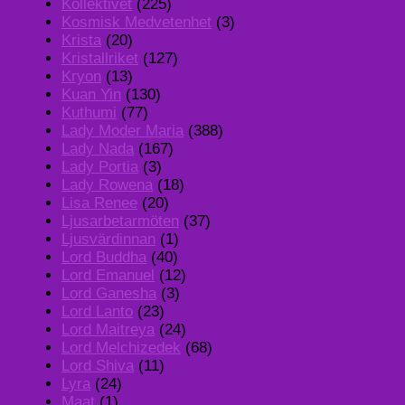
Kollektivet
(225)
Kosmisk Medvetenhet
(3)
Krista
(20)
Kristallriket
(127)
Kryon
(13)
Kuan Yin
(130)
Kuthumi
(77)
Lady Moder Maria
(388)
Lady Nada
(167)
Lady Portia
(3)
Lady Rowena
(18)
Lisa Renee
(20)
Ljusarbetarmöten
(37)
Ljusvärdinnan
(1)
Lord Buddha
(40)
Lord Emanuel
(12)
Lord Ganesha
(3)
Lord Lanto
(23)
Lord Maitreya
(24)
Lord Melchizedek
(68)
Lord Shiva
(11)
Lyra
(24)
Maat
(1)