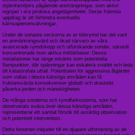
stjärnfamiljers pågående ansträngningar, som aktivt
ingriper i era jordiska angelägenheter. Deras främsta
uppdrag är att förhindra eventuella
kärnvapenomvälvningar.
Under de senaste veckorna av er tidsrymd har det varit
en anmärkningsvärd och ökad närvaro av våra
avancerade rymdskepp och utforskande sonder, särskilt
koncentrerade över aktiva militärbaser. Dessa
installationer har länge erkänts som potentiella
flampunkter, där spänningar kan eskalera snabbt och leda
till katastrofala utfall. Potentialen för aggressiva åtgärder
som vidtas i dessa känsliga områden kan få
fruktansvärda konsekvenser globalt och drastiskt
påverka jorden och mänskligheten.
De många sonderna och rymdfarkosterna, som har
observerats sväva över dessa känsliga områden,
representerar ett samlat försök till avsiktlig observation
och potentiell intervention.
Detta fenomen inbjuder till en djupare utforskning av de