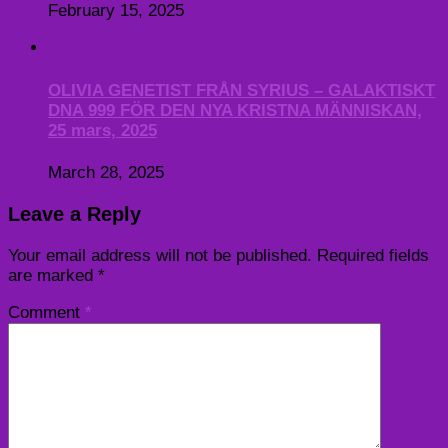
February 15, 2025
OLIVIA GENETIST FRÅN SYRIUS – GALAKTISKT
DNA 999 FÖR DEN NYA KRISTNA MÄNNISKAN,
25 mars, 2025
March 28, 2025
Leave a Reply
Your email address will not be published.
Required fields
are marked
*
Comment
*