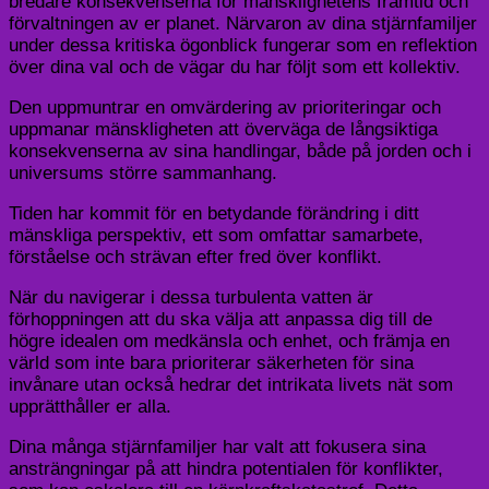
bredare konsekvenserna för mänsklighetens framtid och
förvaltningen av er planet. Närvaron av dina stjärnfamiljer
under dessa kritiska ögonblick fungerar som en reflektion
över dina val och de vägar du har följt som ett kollektiv.
Den uppmuntrar en omvärdering av prioriteringar och
uppmanar mänskligheten att överväga de långsiktiga
konsekvenserna av sina handlingar, både på jorden och i
universums större sammanhang.
Tiden har kommit för en betydande förändring i ditt
mänskliga perspektiv, ett som omfattar samarbete,
förståelse och strävan efter fred över konflikt.
När du navigerar i dessa turbulenta vatten är
förhoppningen att du ska välja att anpassa dig till de
högre idealen om medkänsla och enhet, och främja en
värld som inte bara prioriterar säkerheten för sina
invånare utan också hedrar det intrikata livets nät som
upprätthåller er alla.
Dina många stjärnfamiljer har valt att fokusera sina
ansträngningar på att hindra potentialen för konflikter,