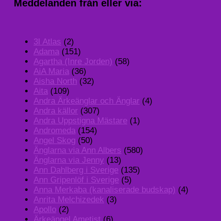
Meddelanden från eller via:
3I Atlas
(2)
Adama
(151)
Agartha (Inre Jorden)
(58)
AiA Maria
(36)
Aisha North
(32)
Aita
(109)
Andra Ärkeänglar och Änglar
(4)
Andra källor
(307)
Andra Uppstigna Mästare
(1)
Andromeda
(154)
Angel Skog
(50)
Änglarna via Ann Albers
(580)
Änglarna via Jenny
(13)
Ann Dahlberg i Sverige
(135)
Ann Gripenlöf i Sverige
(5)
Anna Merkaba (kanaliserade budskap)
(4)
Anrita Melchizedek
(3)
Apollo
(2)
Ärkeängel Ametist
(6)