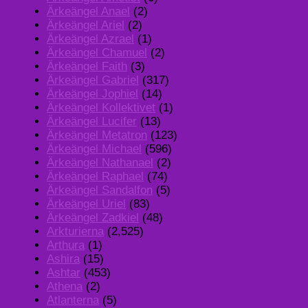
Ärkeängel Anael
(2)
Ärkeängel Ariel
(2)
Ärkeängel Azrael
(1)
Ärkeängel Chamuel
(2)
Ärkeängel Faith
(3)
Ärkeängel Gabriel
(317)
Ärkeängel Jophiel
(14)
Ärkeängel Kollektivet
(1)
Ärkeängel Lucifer
(13)
Ärkeängel Metatron
(123)
Ärkeängel Michael
(596)
Ärkeängel Nathanael
(2)
Ärkeängel Raphael
(74)
Ärkeängel Sandalfon
(5)
Ärkeängel Uriel
(83)
Ärkeängel Zadkiel
(48)
Arkturierna
(2,525)
Arthura
(1)
Ashira
(15)
Ashtar
(453)
Athena
(2)
Atlanterna
(5)