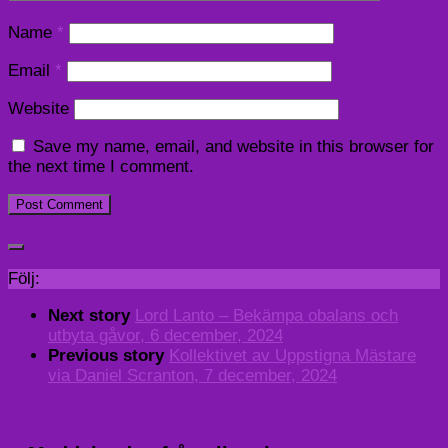
Name
*
Email
*
Website
Save my name, email, and website in this browser for
the next time I comment.
Följ:
Next story
Lord Lanto – Bekämpa obalans och
utbyta gåvor, 6 december, 2024
Previous story
Kollektivet av Uppstigna Mästare
via Daniel Scranton, 7 december, 2024