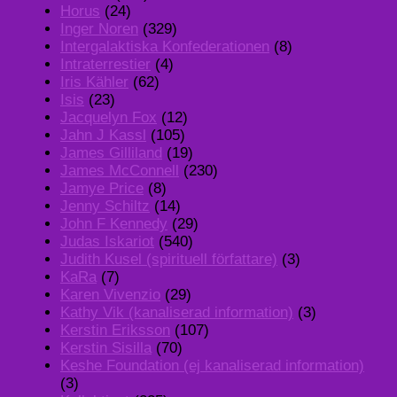
Horus
(24)
Inger Noren
(329)
Intergalaktiska Konfederationen
(8)
Intraterrestier
(4)
Iris Kähler
(62)
Isis
(23)
Jacquelyn Fox
(12)
Jahn J Kassl
(105)
James Gilliland
(19)
James McConnell
(230)
Jamye Price
(8)
Jenny Schiltz
(14)
John F Kennedy
(29)
Judas Iskariot
(540)
Judith Kusel (spirituell författare)
(3)
KaRa
(7)
Karen Vivenzio
(29)
Kathy Vik (kanaliserad information)
(3)
Kerstin Eriksson
(107)
Kerstin Sisilla
(70)
Keshe Foundation (ej kanaliserad information)
(3)