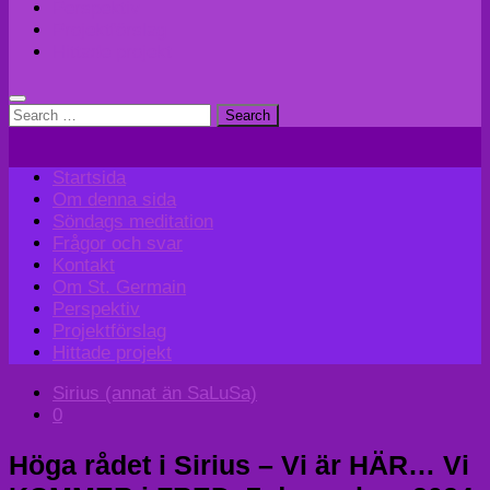
Perspektiv
Projektförslag
Hittade projekt
Search
for:
Startsida
Om denna sida
Söndags meditation
Frågor och svar
Kontakt
Om St. Germain
Perspektiv
Projektförslag
Hittade projekt
Sirius (annat än SaLuSa)
0
Höga rådet i Sirius – Vi är HÄR… Vi