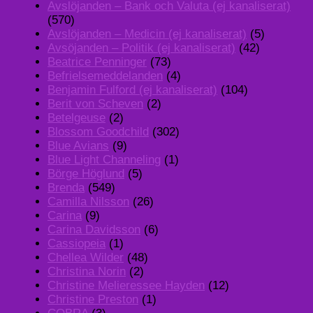
Avslöjanden – Bank och Valuta (ej kanaliserat)
(570)
Avslöjanden – Medicin (ej kanaliserat)
(5)
Avsöjanden – Politik (ej kanaliserat)
(42)
Beatrice Penninger
(73)
Befrielsemeddelanden
(4)
Benjamin Fulford (ej kanaliserat)
(104)
Berit von Scheven
(2)
Betelgeuse
(2)
Blossom Goodchild
(302)
Blue Avians
(9)
Blue Light Channeling
(1)
Börge Höglund
(5)
Brenda
(549)
Camilla Nilsson
(26)
Carina
(9)
Carina Davidsson
(6)
Cassiopeia
(1)
Chellea Wilder
(48)
Christina Norin
(2)
Christine Melieressee Hayden
(12)
Christine Preston
(1)