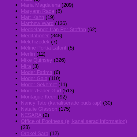
Maria Magdalena
(209)
Maryann Rada
(8)
Matt Kahn
(19)
Matthew Ward
(136)
Meddelande från Per Staffan
(62)
Meditationer
(348)
Melchizedek
(7)
Méline Portia Lafont
(5)
Merlin
(12)
Mike Quinsey
(326)
Mira
(3)
Moder Fatima
(6)
Moder Gaia
(110)
Moder Sekhmet
(11)
Moder/Fader Gud
(513)
Montague Keen
(92)
Nancy Tate (kanaliserade budskap)
(30)
Natalie Glasson
(175)
NESARA
(2)
Office of Poofness (ej kanaliserad information)
(23)
Orakel Sara
(12)