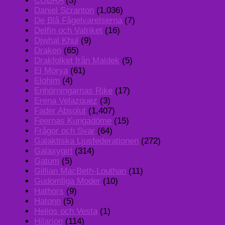
COBRA
(3)
Daniel Scranton
(1,036)
De Blå Fågelvarelserna
(7)
Delfin och Valriket
(16)
Djwhal Khul
(9)
Draken
(65)
Drakfolket från Maldek
(5)
El Morya
(61)
Elohim
(4)
Enhörningarnas Rike
(17)
Erena Velazquez
(3)
Fader Absolut
(1,407)
Feernas Kungadöme
(15)
Frågor och Svar
(64)
Galaktiska Ljusfederationen
(272)
Galaxygirl
(314)
Gatum
(5)
Gillian MacBeth-Louthan
(11)
Gudomliga Moder
(10)
Hathors
(9)
Hatonn
(5)
Helios och Vesta
(1)
Hilarion
(114)