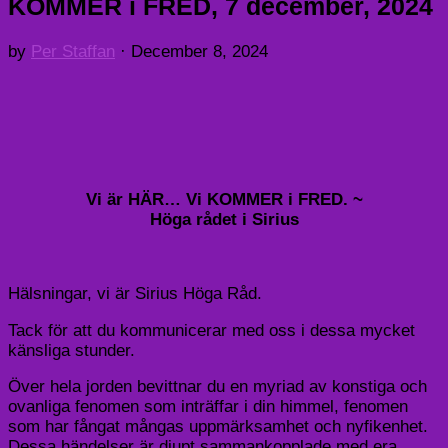
KOMMER i FRED, 7 december, 2024
by
Per Staffan
·
December 8, 2024
Vi är HÄR… Vi KOMMER i FRED. ~
Höga rådet i Sirius
Hälsningar, vi är Sirius Höga Råd.
Tack för att du kommunicerar med oss ​​i dessa mycket
känsliga stunder.
Över hela jorden bevittnar du en myriad av konstiga och
ovanliga fenomen som inträffar i din himmel, fenomen
som har fångat mångas uppmärksamhet och nyfikenhet.
Dessa händelser är djupt sammankopplade med era