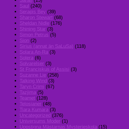
Sarah
(15)
Saul
(240)
Serapis Bey
(39)
Sharon Stewart
(68)
Sheldan Nidle
(176)
Shining Star
(3)
Simon Petrus
(5)
Sion
(2)
Sirius (annat än SaLuSa)
(118)
Solara An-Ra
(3)
Solera
(6)
Solvarelser
(3)
St Franciskus of Assisi
(3)
Suzanne Lie
(258)
Talking Wind
(3)
Taryn Crimi
(67)
Tazjima
(5)
Teamet
(128)
Telosianer
(48)
Tiara Kumara
(3)
Uncategorized
(376)
Universums Moder
(1)
Uppstigna Mästarnas Mysterieskola
(15)