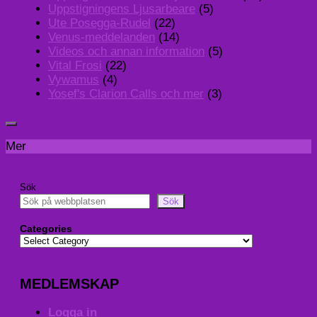
Uppstigningens Ljusarbeare
(5)
Ute Posegga-Rudel
(22)
Venus-meddelanden
(14)
Videos och annan information
(5)
Vital Frosi
(22)
Vywamus
(4)
Yosef's Clarion Calls och mer
(3)
Mer
Sök
Sök
Categories
MEDLEMSKAP
Logga in