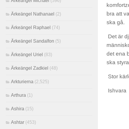
Ärkeängel Michael
(596)
komfortzo
bra att v
Ärkeängel Nathanael
(2)
ska gå.
Ärkeängel Raphael
(74)
Det är dj
Ärkeängel Sandalfon
(5)
människor
det ena b
Ärkeängel Uriel
(83)
ska styr
Ärkeängel Zadkiel
(48)
Stor kär
Arkturierna
(2,525)
Ishvara
Arthura
(1)
Ashira
(15)
Ashtar
(453)