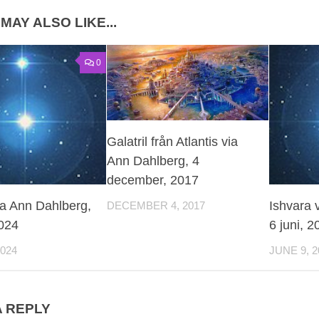
MAY ALSO LIKE...
0
Galatril från Atlantis via
Ann Dahlberg, 4
december, 2017
ia Ann Dahlberg,
Ishvara 
DECEMBER 4, 2017
2024
6 juni, 2
2024
JUNE 9, 2
A REPLY