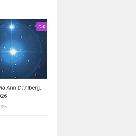
0
via Ann Dahlberg,
026
026