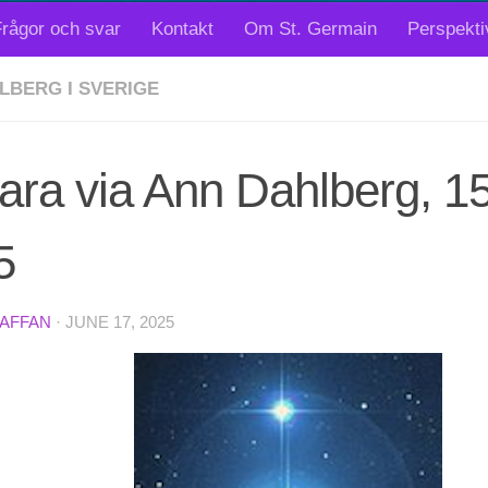
rågor och svar
Kontakt
Om St. Germain
Perspekti
LBERG I SVERIGE
ara via Ann Dahlberg, 15
5
TAFFAN
·
JUNE 17, 2025