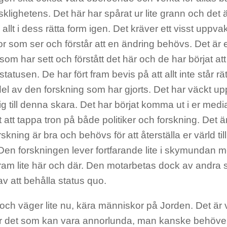
lighetens. Det här har spårat ur lite grann och det ä
a allt i dess rätta form igen. Det kräver ett visst uppv
 som ser och förstår att en ändring behövs. Det är et
 som har sett och förstått det här och de har börjat at
tatusen. De har fört fram bevis på att allt inte står rätt
l av den forskning som har gjorts. Det har väckt up
sig till denna skara. Det har börjat komma ut i er me
t att tappa tron på både politiker och forskning. Det ä
skning är bra och behövs för att återställa er värld till
Den forskningen lever fortfarande lite i skymundan m
am lite här och där. Den motarbetas dock av andra s
av att behålla status quo.
och väger lite nu, kära människor på Jorden. Det är vi
r det som kan vara annorlunda, man kanske behöve