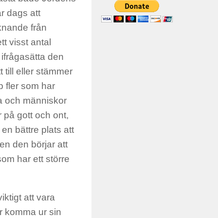
r dags att
aknande från
t visst antal
t ifrågasätta den
 till eller stämmer
p fler som har
dia och människor
r på gott och ont,
 en bättre plats att
en den börjar att
om har ett större
ktigt att vara
r komma ur sin