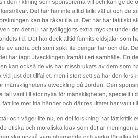
s i den riktning som sponsorerna vill och kan ge de 
tersträvar. Det här har inte alltid fallit väl ut och d
orskningen kan ha råkat illa ut. Det här har faktiskt 
även om det nu har tydliggjorts extra mycket under d
dets tid. Det har dock alltid funnits eldsjälar som ha
 av andra och som sökt lite pengar här och där. Der
det har tagit utvecklingen framåt i ert samhälle. En d
gen kan också delvis har missbrukats av dem som h
vid just det tillfället, men i stort sett så har den fors
 för mänsklighetens utveckling på Jorden. Den spons
a fall varit till stor nytta för mänskligheten, speciellt i d
fått lite mer fria händer och där resultatet har varit till
tår och väger lite nu, en del forskning har fått kritik 
 de etiska och moraliska krav som det är meningen a
gen ska också vara oberoende och verka för allas 