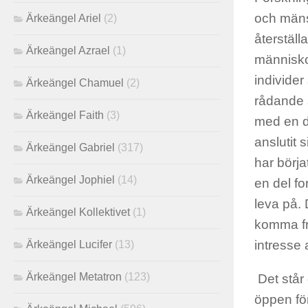
och mänsk
Ärkeängel Ariel
(2)
återställ
Ärkeängel Azrael
(1)
människor
individer
Ärkeängel Chamuel
(2)
rådande s
Ärkeängel Faith
(3)
med en de
anslutit 
Ärkeängel Gabriel
(317)
har börja
Ärkeängel Jophiel
(14)
en del for
leva på. 
Ärkeängel Kollektivet
(1)
komma fr
intresse 
Ärkeängel Lucifer
(13)
Ärkeängel Metatron
(123)
Det står 
öppen fö