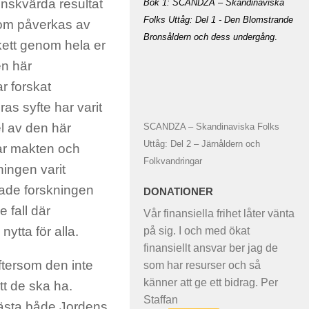
önskvärda resultat
Bok 1: SCANDZA – Skandinaviska
Folks Uttåg: Del 1 - Den Blomstrande
e som påverkas av
Bronsåldern och dess undergång
.
skett genom hela er
en här
r forskat
as syfte har varit
el av den här
SCANDZA – Skandinaviska Folks
Uttåg: Del 2 – Järnåldern och
ar makten och
Folkvandringar
kningen varit
rade forskningen
DONATIONER
e fall där
Vår finansiella frihet låter vänta
 nytta för alla.
på sig. I och med ökat
finansiellt ansvar ber jag de
eftersom den inte
som har resurser och så
känner att ge ett bidrag. Per
tt de ska ha.
Staffan
bästa både Jordens