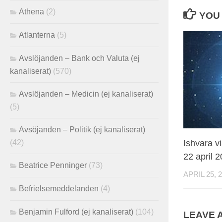
Athena
(2)
YOU 
Atlanterna
(5)
Avslöjanden – Bank och Valuta (ej
kanaliserat)
(570)
Avslöjanden – Medicin (ej kanaliserat)
(5)
Avsöjanden – Politik (ej kanaliserat)
(42)
Ishvara v
22 april 
Beatrice Penninger
(73)
APRIL 25, 
Befrielsemeddelanden
(4)
Benjamin Fulford (ej kanaliserat)
(104)
LEAVE 