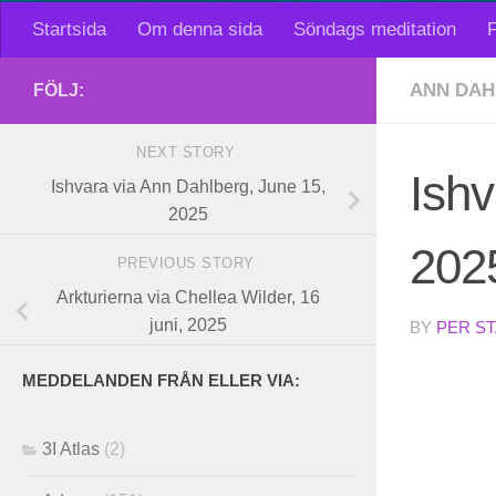
Startsida
Om denna sida
Söndags meditation
F
ANN DAH
FÖLJ:
NEXT STORY
Ishv
Ishvara via Ann Dahlberg, June 15,
2025
202
PREVIOUS STORY
Arkturierna via Chellea Wilder, 16
juni, 2025
BY
PER S
MEDDELANDEN FRÅN ELLER VIA:
3I Atlas
(2)