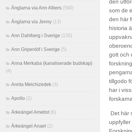
den utför
Änglarna via Ann Albers
(580)
som de ef
den här f
Änglarna via Jenny
(13)
historia 
Ann Dahlberg i Sverige
(135)
uppvaknan
oberoende
Ann Gripenlöf i Sverige
(5)
gott och 
forsknin
Anna Merkaba (kanaliserade budskap)
(4)
pengarna 
tillgodo
Anrita Melchizedek
(3)
har i viss
Apollo
(2)
forskarna 
Ärkeängel Ametist
(6)
Det här s
uppfyller
Ärkeängel Anael
(2)
Forsknin