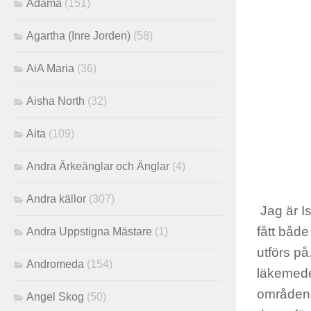
Adama
(151)
Agartha (Inre Jorden)
(58)
AiA Maria
(36)
Aisha North
(32)
Aita
(109)
Andra Ärkeänglar och Änglar
(4)
Andra källor
(307)
Jag är Is
fått både
Andra Uppstigna Mästare
(1)
utförs på
Andromeda
(154)
läkemede
områden 
Angel Skog
(50)