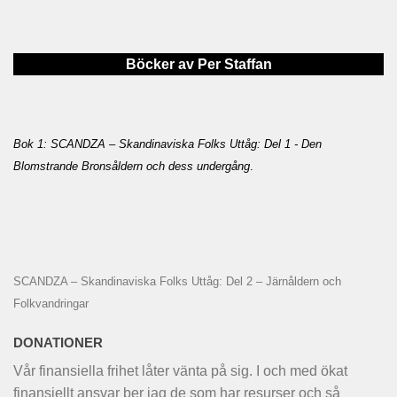
Böcker av Per Staffan
Bok 1: SCANDZA – Skandinaviska Folks Uttåg: Del 1 - Den
Blomstrande Bronsåldern och dess undergång
.
SCANDZA – Skandinaviska Folks Uttåg: Del 2 – Järnåldern och
Folkvandringar
DONATIONER
Vår finansiella frihet låter vänta på sig. I och med ökat
finansiellt ansvar ber jag de som har resurser och så