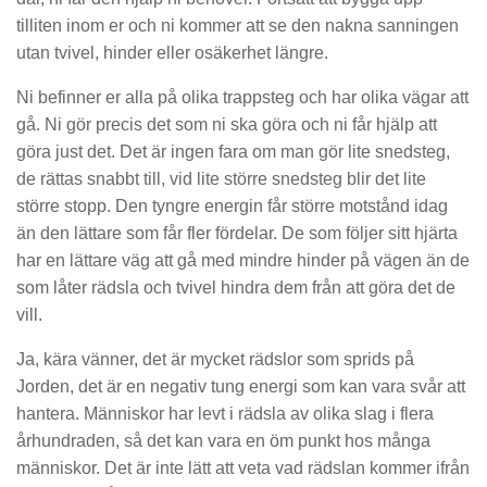
tilliten inom er och ni kommer att se den nakna sanningen
utan tvivel, hinder eller osäkerhet längre.
Ni befinner er alla på olika trappsteg och har olika vägar att
gå. Ni gör precis det som ni ska göra och ni får hjälp att
göra just det. Det är ingen fara om man gör lite snedsteg,
de rättas snabbt till, vid lite större snedsteg blir det lite
större stopp. Den tyngre energin får större motstånd idag
än den lättare som får fler fördelar. De som följer sitt hjärta
har en lättare väg att gå med mindre hinder på vägen än de
som låter rädsla och tvivel hindra dem från att göra det de
vill.
Ja, kära vänner, det är mycket rädslor som sprids på
Jorden, det är en negativ tung energi som kan vara svår att
hantera. Människor har levt i rädsla av olika slag i flera
århundraden, så det kan vara en öm punkt hos många
människor. Det är inte lätt att veta vad rädslan kommer ifrån