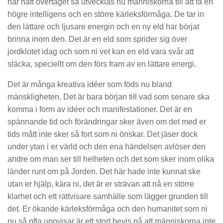
har haft övertaget så utvecklas nu människorna till att få en
högre intelligens och en större kärleksförmåga. De tar in
den lättare och ljusare energin och en ny eld har börjat
brinna inom den. Det är en eld som sprider sig över
jordklotet idag och som ni vet kan en eld vara svår att
släcka, speciellt om den förs fram av en lättare energi.
Det är många kreativa idéer som föds nu bland
mänskligheten, Det är bara början till vad som senare ska
komma i form av idéer och manifestationer. Det är en
spännande tid och förändringar sker även om det med er
tids mått inte sker så fort som ni önskar. Det jäser dock
under ytan i er värld och den ena händelsen avlöser den
andre om man ser till helheten och det som sker inom olika
länder runt om på Jorden. Det här hade inte kunnat ske
utan er hjälp, kära ni, det är er strävan att nå en större
klarhet och ett rättvisare samhälle som lägger grunden till
det. Er ökande kärleksförmåga och den humanitet som ni
nu så ofta uppvisar är ett stort bevis på att människorna inte