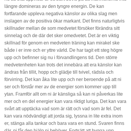
längre domineras av den tyngre energin. De kan
fortfarande uppleva negativa känslor av olika slag men
inslagen av de positiva ökar markant. Det finns naturligtvis
skillnader mellan de som medvetet försöker förändra sitt
sinnelag och de där det sker omedvetet. Det är en viktig
skillnad för genom en medveten träning kan mirakel ske
både i er inre och er yttre värld. De har tagit ett steg högre
upp och befinner sig nu i förvandlingens tid. Den större
medvetenheten kan trots det innebära att era känslor kan
ändras från tillit, hopp och glädje till tvivel, rädsla och
förvirring. Det kan åka lite upp och ner beroende på att ni
ser och förstår mer av de energier som kommer upp till
ytan. Framför allt om ni är känsliga så kan ni påverkas lite
mer och en del energier kan vara riktigt luriga. Det kan vara
svårt att upptäcka vad som är rätt och vad som är fel. Det
kan vara nödvändigt att jorda sig, lyssna in lite extra inom
er, stänga alla tankar och bara vara en stund. Svaren finns
där, ni får den hjälp ni behöver. Fortsätt att bygga upp