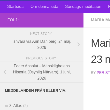
Startsida
Om denna sida
Söndags meditation
F
MARIA M
FÖLJ:
NEXT STORY
Mar
Ishvara via Ann Dahlberg, 24 maj,
2026
23 
PREVIOUS STORY
Fader Absolut – Mänsklighetens
Historia (Osynlig Närvaro), 1 juni,
BY
PER S
2026
MEDDELANDEN FRÅN ELLER VIA:
3I Atlas
(2)