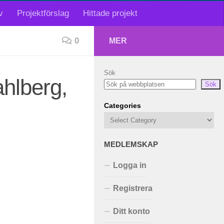
v
Projektförslag
Hittade projekt
0
MER
Sök
hlberg,
Sök
Categories
MEDLEMSKAP
Logga in
Registrera
Ditt konto