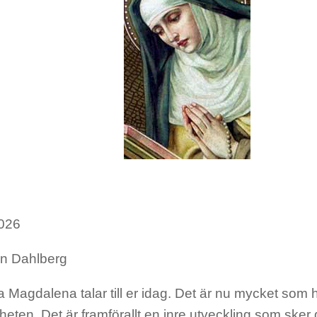
026
n Dahlberg
a Magdalena talar till er idag. Det är nu mycket som
eten. Det är framförallt en inre utveckling som sker