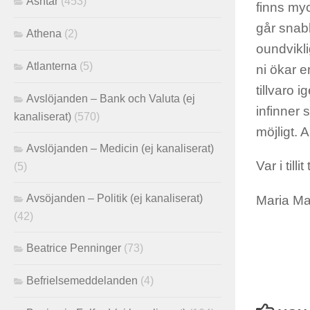
Ashtar
(453)
finns myc
går snabb
Athena
(2)
oundvikli
Atlanterna
(5)
ni ökar e
tillvaro i
Avslöjanden – Bank och Valuta (ej
infinner s
kanaliserat)
(570)
möjligt. A
Avslöjanden – Medicin (ej kanaliserat)
Var i tilli
(5)
Avsöjanden – Politik (ej kanaliserat)
Maria M
(42)
Beatrice Penninger
(73)
Befrielsemeddelanden
(4)