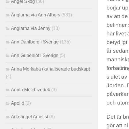
Angel Skog
(50)
börjar up
Änglarna via Ann Albers
(581)
av att de
befinner 
Änglarna via Jenny
(13)
här livet 
betydligt
Ann Dahlberg i Sverige
(135)
år sedan 
Ann Gripenlöf i Sverige
(5)
människo
förbättrin
Anna Merkaba (kanaliserade budskap)
slutet av
(4)
Jorden. D
Anrita Melchizedek
(3)
påverkar
och utom 
Apollo
(2)
Det är bra
Ärkeängel Ametist
(6)
gör att n