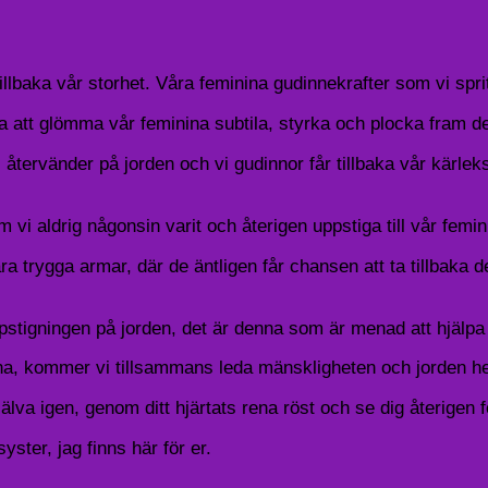
illbaka vår storhet. Våra feminina gudinnekrafter som vi spri
 att glömma vår feminina subtila, styrka och plocka fram de 
återvänder på jorden och vi gudinnor får tillbaka vår kärleksf
i aldrig någonsin varit och återigen uppstiga till vår femini
åra trygga armar, där de äntligen får chansen att ta tillbaka
uppstigningen på jorden, det är denna som är menad att hjälp
ina, kommer vi tillsammans leda mänskligheten och jorden h
älva igen, genom ditt hjärtats rena röst och se dig återigen 
ster, jag finns här för er.