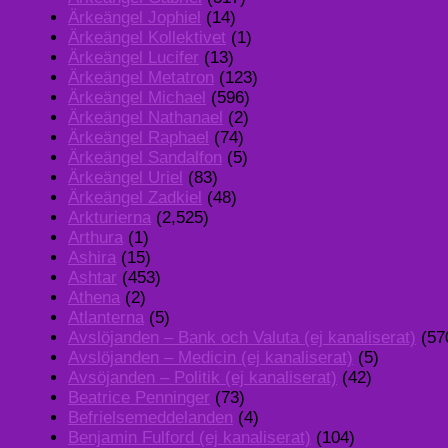
Ärkeängel Jophiel
(14)
Ärkeängel Kollektivet
(1)
Ärkeängel Lucifer
(13)
Ärkeängel Metatron
(123)
Ärkeängel Michael
(596)
Ärkeängel Nathanael
(2)
Ärkeängel Raphael
(74)
Ärkeängel Sandalfon
(5)
Ärkeängel Uriel
(83)
Ärkeängel Zadkiel
(48)
Arkturierna
(2,525)
Arthura
(1)
Ashira
(15)
Ashtar
(453)
Athena
(2)
Atlanterna
(5)
Avslöjanden – Bank och Valuta (ej kanaliserat)
(57
Avslöjanden – Medicin (ej kanaliserat)
(5)
Avsöjanden – Politik (ej kanaliserat)
(42)
Beatrice Penninger
(73)
Befrielsemeddelanden
(4)
Benjamin Fulford (ej kanaliserat)
(104)