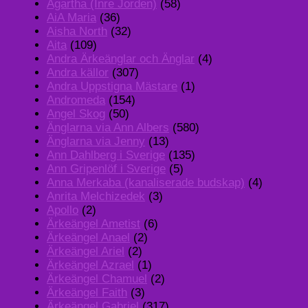
Agartha (Inre Jorden)
(58)
AiA Maria
(36)
Aisha North
(32)
Aita
(109)
Andra Ärkeänglar och Änglar
(4)
Andra källor
(307)
Andra Uppstigna Mästare
(1)
Andromeda
(154)
Angel Skog
(50)
Änglarna via Ann Albers
(580)
Änglarna via Jenny
(13)
Ann Dahlberg i Sverige
(135)
Ann Gripenlöf i Sverige
(5)
Anna Merkaba (kanaliserade budskap)
(4)
Anrita Melchizedek
(3)
Apollo
(2)
Ärkeängel Ametist
(6)
Ärkeängel Anael
(2)
Ärkeängel Ariel
(2)
Ärkeängel Azrael
(1)
Ärkeängel Chamuel
(2)
Ärkeängel Faith
(3)
Ärkeängel Gabriel
(317)