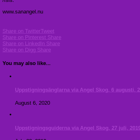
/Isis.
www.sanangel.nu
Share on Twitter
Tweet
Share on Pinterest
Share
Share on LinkedIn
Share
Share on Digg
Share
You may also like...
Uppstigningsänglarna via Angel Skog, 6 augusti, 
August 6, 2020
Uppstigningsguiderna via Angel Skog, 27 juli, 201