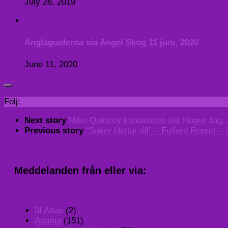
July 28, 2019
Änglaguiderna via Angel Skog 11 juni, 2020
June 11, 2020
Följ:
Next story
Mike Quinsey kanaliserar sitt Högre Jag,
Previous story
“Saker Hettar till” – Fulford Report –
Meddelanden från eller via:
3I Atlas
(2)
Adama
(151)