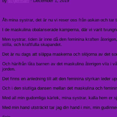
by
st-germain
·
December 1, 2019
Åh mina systrar, det är nu vi reser oss från askan och tar t
I de maskulina obalanserade kamperna, där vi varit tvungna
Men systrar, tiden är inne då den feminina kraften återigen, 
stilla, och kraftfulla skapandet.
Det är nu dags att släppa maskerna och slöjorna av det som v
Och härifrån låta barnen av det maskulina återigen vila i v
jorden.
Det finns en anledning till att den feminina styrkan leder 
Och i den slutliga dansen mellan det maskulina och femin
Med all min gudomliga kärlek, mina systrar, kalla hem er sj
Med min hand utsträckt tar jag din hand i min, min gudinnesy