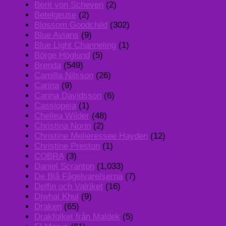
Berit von Scheven
(2)
Betelgeuse
(2)
Blossom Goodchild
(302)
Blue Avians
(9)
Blue Light Channeling
(1)
Börge Höglund
(5)
Brenda
(549)
Camilla Nilsson
(26)
Carina
(9)
Carina Davidsson
(6)
Cassiopeia
(1)
Chellea Wilder
(48)
Christina Norin
(2)
Christine Melieressee Hayden
(12)
Christine Preston
(1)
COBRA
(3)
Daniel Scranton
(1,033)
De Blå Fågelvarelserna
(7)
Delfin och Valriket
(16)
Djwhal Khul
(9)
Draken
(65)
Drakfolket från Maldek
(5)