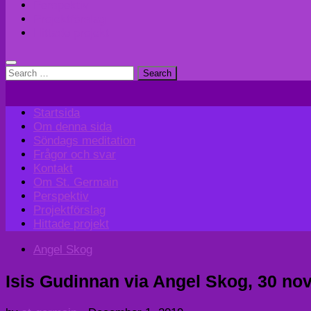
Perspektiv
Projektförslag
Hittade projekt
Search
for:
Startsida
Om denna sida
Söndags meditation
Frågor och svar
Kontakt
Om St. Germain
Perspektiv
Projektförslag
Hittade projekt
Angel Skog
Isis Gudinnan via Angel Skog, 30 no