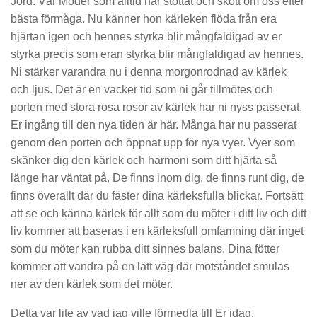
Jord. Vår Moder som alltid har stöttat och skött om oss efter
bästa förmåga. Nu känner hon kärleken flöda från era
hjärtan igen och hennes styrka blir mångfaldigad av er
styrka precis som eran styrka blir mångfaldigad av hennes.
Ni stärker varandra nu i denna morgonrodnad av kärlek
och ljus. Det är en vacker tid som ni går tillmötes och
porten med stora rosa rosor av kärlek har ni nyss passerat.
Er ingång till den nya tiden är här. Många har nu passerat
genom den porten och öppnat upp för nya vyer. Vyer som
skänker dig den kärlek och harmoni som ditt hjärta så
länge har väntat på. De finns inom dig, de finns runt dig, de
finns överallt där du fäster dina kärleksfulla blickar. Fortsätt
att se och känna kärlek för allt som du möter i ditt liv och ditt
liv kommer att baseras i en kärleksfull omfamning där inget
som du möter kan rubba ditt sinnes balans. Dina fötter
kommer att vandra på en lätt väg där motståndet smulas
ner av den kärlek som det möter.
Detta var lite av vad jag ville förmedla till Er idag.