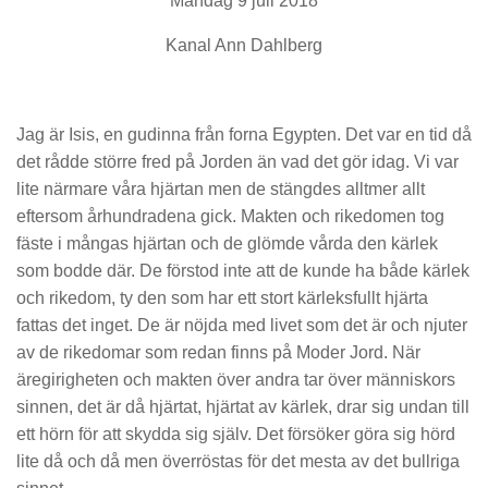
Måndag 9 juli 2018
Kanal Ann Dahlberg
Jag är Isis, en gudinna från forna Egypten. Det var en tid då
det rådde större fred på Jorden än vad det gör idag. Vi var
lite närmare våra hjärtan men de stängdes alltmer allt
eftersom århundradena gick. Makten och rikedomen tog
fäste i mångas hjärtan och de glömde vårda den kärlek
som bodde där. De förstod inte att de kunde ha både kärlek
och rikedom, ty den som har ett stort kärleksfullt hjärta
fattas det inget. De är nöjda med livet som det är och njuter
av de rikedomar som redan finns på Moder Jord. När
äregirigheten och makten över andra tar över människors
sinnen, det är då hjärtat, hjärtat av kärlek, drar sig undan till
ett hörn för att skydda sig själv. Det försöker göra sig hörd
lite då och då men överröstas för det mesta av det bullriga