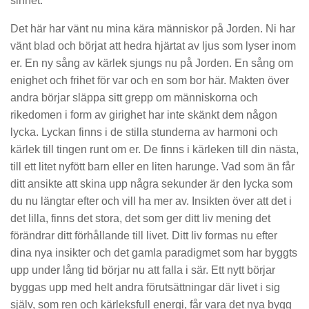
sinnet.
Det här har vänt nu mina kära människor på Jorden. Ni har
vänt blad och börjat att hedra hjärtat av ljus som lyser inom
er. En ny sång av kärlek sjungs nu på Jorden. En sång om
enighet och frihet för var och en som bor här. Makten över
andra börjar släppa sitt grepp om människorna och
rikedomen i form av girighet har inte skänkt dem någon
lycka. Lyckan finns i de stilla stunderna av harmoni och
kärlek till tingen runt om er. De finns i kärleken till din nästa,
till ett litet nyfött barn eller en liten harunge. Vad som än får
ditt ansikte att skina upp några sekunder är den lycka som
du nu längtar efter och vill ha mer av. Insikten över att det i
det lilla, finns det stora, det som ger ditt liv mening det
förändrar ditt förhållande till livet. Ditt liv formas nu efter
dina nya insikter och det gamla paradigmet som har byggts
upp under lång tid börjar nu att falla i sär. Ett nytt börjar
byggas upp med helt andra förutsättningar där livet i sig
själv, som ren och kärleksfull energi, får vara det nya bygg