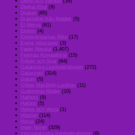
Delfin och Valriket
(16)
Djwhal Khul
(9)
Draken
(65)
Drakfolket från Maldek
(5)
El Morya
(61)
Elohim
(4)
Enhörningarnas Rike
(17)
Erena Velazquez
(3)
Fader Absolut
(1,407)
Feernas Kungadöme
(15)
Frågor och Svar
(64)
Galaktiska Ljusfederationen
(272)
Galaxygirl
(314)
Gatum
(5)
Gillian MacBeth-Louthan
(11)
Gudomliga Moder
(10)
Hathors
(9)
Hatonn
(5)
Helios och Vesta
(1)
Hilarion
(114)
Horus
(24)
Inger Noren
(329)
Intergalaktiska Konfederationen
(8)