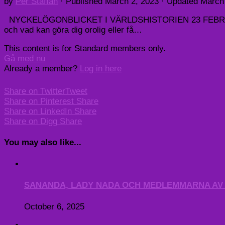
by
Per Staffan
· Published
March 2, 2023
· Updated
March
NYCKELÖGONBLICKET I VÄRLDSHISTORIEN 23 FEBRUARI 2023
och vad kan göra dig orolig eller få…
This content is for Standard members only.
Gå med nu
Already a member?
Log in here
Share on Twitter
Tweet
Share on Pinterest
Share
Share on LinkedIn
Share
Share on Digg
Share
You may also like...
SANANDA, LADY NADA OCH MEDLEMMARNA AV DE
October 6, 2025