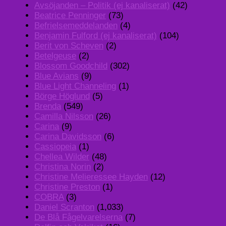
Avsöjanden – Politik (ej kanaliserat)
(42)
Beatrice Penninger
(73)
Befrielsemeddelanden
(4)
Benjamin Fulford (ej kanaliserat)
(104)
Berit von Scheven
(2)
Betelgeuse
(2)
Blossom Goodchild
(302)
Blue Avians
(9)
Blue Light Channeling
(1)
Börge Höglund
(5)
Brenda
(549)
Camilla Nilsson
(26)
Carina
(9)
Carina Davidsson
(6)
Cassiopeia
(1)
Chellea Wilder
(48)
Christina Norin
(2)
Christine Melieressee Hayden
(12)
Christine Preston
(1)
COBRA
(3)
Daniel Scranton
(1,033)
De Blå Fågelvarelserna
(7)