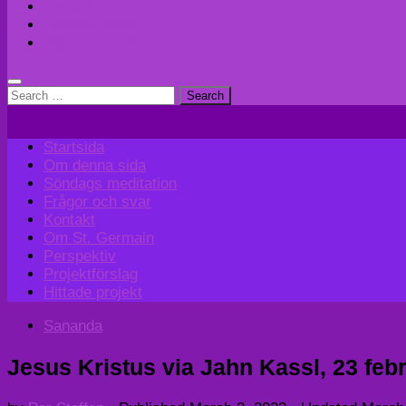
Perspektiv
Projektförslag
Hittade projekt
Search
for:
Startsida
Om denna sida
Söndags meditation
Frågor och svar
Kontakt
Om St. Germain
Perspektiv
Projektförslag
Hittade projekt
Sananda
Jesus Kristus via Jahn Kassl, 23 febr