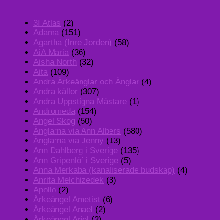
3I Atlas
(2)
Adama
(151)
Agartha (Inre Jorden)
(58)
AiA Maria
(36)
Aisha North
(32)
Aita
(109)
Andra Ärkeänglar och Änglar
(4)
Andra källor
(307)
Andra Uppstigna Mästare
(1)
Andromeda
(154)
Angel Skog
(50)
Änglarna via Ann Albers
(580)
Änglarna via Jenny
(13)
Ann Dahlberg i Sverige
(135)
Ann Gripenlöf i Sverige
(5)
Anna Merkaba (kanaliserade budskap)
(4)
Anrita Melchizedek
(3)
Apollo
(2)
Ärkeängel Ametist
(6)
Ärkeängel Anael
(2)
Ärkeängel Ariel
(2)