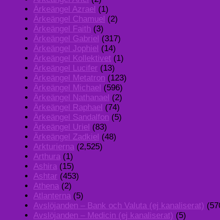
Ärkeängel Azrael
(1)
Ärkeängel Chamuel
(2)
Ärkeängel Faith
(3)
Ärkeängel Gabriel
(317)
Ärkeängel Jophiel
(14)
Ärkeängel Kollektivet
(1)
Ärkeängel Lucifer
(13)
Ärkeängel Metatron
(123)
Ärkeängel Michael
(596)
Ärkeängel Nathanael
(2)
Ärkeängel Raphael
(74)
Ärkeängel Sandalfon
(5)
Ärkeängel Uriel
(83)
Ärkeängel Zadkiel
(48)
Arkturierna
(2,525)
Arthura
(1)
Ashira
(15)
Ashtar
(453)
Athena
(2)
Atlanterna
(5)
Avslöjanden – Bank och Valuta (ej kanaliserat)
(57
Avslöjanden – Medicin (ej kanaliserat)
(5)