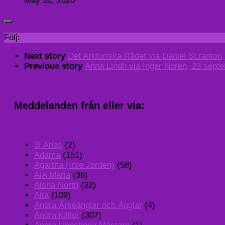
May 31, 2020
Följ:
Next story
Det Arkturiska Rådet via Daniel Scranton
Previous story
Anna Lindh via Inger Noren, 23 sept
Meddelanden från eller via:
3I Atlas
(2)
Adama
(151)
Agartha (Inre Jorden)
(58)
AiA Maria
(36)
Aisha North
(32)
Aita
(109)
Andra Ärkeänglar och Änglar
(4)
Andra källor
(307)