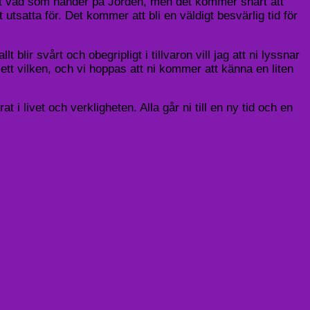
t vad som händer på Jorden, men det kommer snart att
utsatta för. Det kommer att bli en väldigt besvärlig tid för
blir svårt och obegripligt i tillvaron vill jag att ni lyssnar
t vilken, och vi hoppas att ni kommer att känna en liten
t i livet och verkligheten. Alla går ni till en ny tid och en