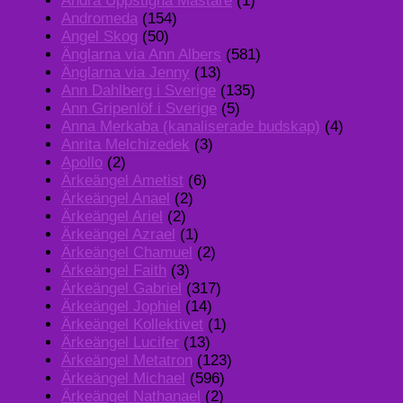
Andra Uppstigna Mästare
(1)
Andromeda
(154)
Angel Skog
(50)
Änglarna via Ann Albers
(581)
Änglarna via Jenny
(13)
Ann Dahlberg i Sverige
(135)
Ann Gripenlöf i Sverige
(5)
Anna Merkaba (kanaliserade budskap)
(4)
Anrita Melchizedek
(3)
Apollo
(2)
Ärkeängel Ametist
(6)
Ärkeängel Anael
(2)
Ärkeängel Ariel
(2)
Ärkeängel Azrael
(1)
Ärkeängel Chamuel
(2)
Ärkeängel Faith
(3)
Ärkeängel Gabriel
(317)
Ärkeängel Jophiel
(14)
Ärkeängel Kollektivet
(1)
Ärkeängel Lucifer
(13)
Ärkeängel Metatron
(123)
Ärkeängel Michael
(596)
Ärkeängel Nathanael
(2)