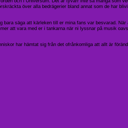
orden och i Universum. Det är tyvärr inte så många som ve
skräckta över alla bedrägerier bland annat som de har blivit 
 bara säga att kärleken till er mina fans var besvarad. När allt 
r att vara med er i tankarna när ni lyssnar på musik oavset
niskor har hämtat sig från det ofrånkomliga att allt är förändra