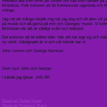
meddela alla som lever på Jorden om vad som händer på J
förändras. Folk kommer att bli fruktansvärt upprörda och för
många.
Jag vet att många sörjde mig när jag dog och till dem vill jag
på musik och då gärna på min och Georges’ musik. Vi komme
förtröstan när allt är väldigt svårt och ledsamt.
Det kommer att bli bättre tider. När allt har lagt sig och män
ny värld. Välsignade är ni och vår kärlek har ni.
John Lennon och George Harrison
Stort tack John och George.
I kärlek jag tjänar. JAG ÄR
Share on Twitter
Tweet
Share on Pinterest
Share