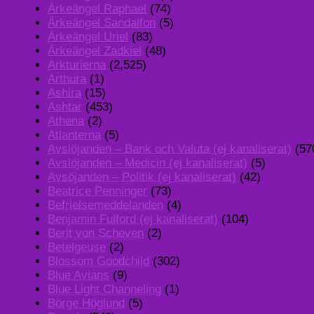
Ärkeängel Raphael
(74)
Ärkeängel Sandalfon
(5)
Ärkeängel Uriel
(83)
Ärkeängel Zadkiel
(48)
Arkturierna
(2,525)
Arthura
(1)
Ashira
(15)
Ashtar
(453)
Athena
(2)
Atlanterna
(5)
Avslöjanden – Bank och Valuta (ej kanaliserat)
(57
Avslöjanden – Medicin (ej kanaliserat)
(5)
Avsöjanden – Politik (ej kanaliserat)
(42)
Beatrice Penninger
(73)
Befrielsemeddelanden
(4)
Benjamin Fulford (ej kanaliserat)
(104)
Berit von Scheven
(2)
Betelgeuse
(2)
Blossom Goodchild
(302)
Blue Avians
(9)
Blue Light Channeling
(1)
Börge Höglund
(5)