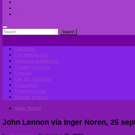
Perspektiv
Projektförslag
Hittade projekt
Search
for:
Startsida
Om denna sida
Söndags meditation
Frågor och svar
Kontakt
Om St. Germain
Perspektiv
Projektförslag
Hittade projekt
Inger Noren
John Lennon via Inger Noren, 25 sep