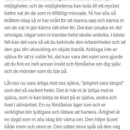
möjligheter, och de möjligheterna kan leda till ett mycket
bättre val än de som ni tillfälligt missade. Ni har alla så
bråttom idag så ni har svårt för att stanna upp och känna in
om de val ni gör känns rätt eller fel. Det kan orsaka en del
omvägar, vägar som ni kanske helst skulle undvika. I bästa
fall kan det vara så att du behövde den erfarenheten och att
den gav din utveckling en skjuts framåt. Anklaga inte er
själva för att ni valde fel, det kan vara det valet som gjorde
att du fick en helt annan insikt och förståelse om dig själv
och de mönster som du bär på.
Låt oss nu vara ärliga mot oss själva, ”ärlighet vara längst”
som det så vackert heter. Det är när ni är ärliga mot er
själva, som ni kan börja se klart på er själva, andra och
livet i allmänhet. En ny förståelse äger rum och er
verklighet blir tydligare och lättare att hantera. Ärlighet är
en dygd som ni alla idag bör värna om. Den höjer ljuset
både inom och utom er. Den sätter stora spår på den väg