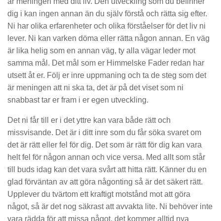
är meningen med ditt liv. Den utveckling som du befinner
dig i kan ingen annan än du själv förstå och rätta sig efter.
Ni har olika erfarenheter och olika förståelser för det liv ni
lever. Ni kan varken döma eller rätta någon annan. En väg
är lika helig som en annan väg, ty alla vägar leder mot
samma mål. Det mål som er Himmelske Fader redan har
utsett åt er. Följ er inre uppmaning och ta de steg som det
är meningen att ni ska ta, det är på det viset som ni
snabbast tar er fram i er egen utveckling.
Det ni får till er i det yttre kan vara både rätt och
missvisande. Det är i ditt inre som du får söka svaret om
det är rätt eller fel för dig. Det som är rätt för dig kan vara
helt fel för någon annan och vice versa. Med allt som står
till buds idag kan det vara svårt att hitta rätt. Känner du en
glad förväntan av att göra någonting så är det säkert rätt.
Upplever du tvärtom ett kraftigt motstånd mot att göra
något, så är det nog säkrast att avvakta lite. Ni behöver inte
vara rädda för att missa något, det kommer alltid nya