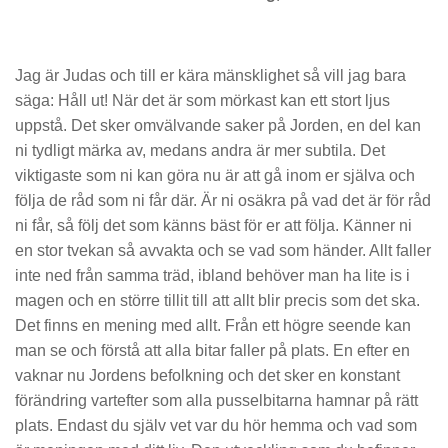
Jag är Judas och till er kära mänsklighet så vill jag bara
säga: Håll ut! När det är som mörkast kan ett stort ljus
uppstå. Det sker omvälvande saker på Jorden, en del kan
ni tydligt märka av, medans andra är mer subtila. Det
viktigaste som ni kan göra nu är att gå inom er själva och
följa de råd som ni får där. Är ni osäkra på vad det är för råd
ni får, så följ det som känns bäst för er att följa. Känner ni
en stor tvekan så avvakta och se vad som händer. Allt faller
inte ned från samma träd, ibland behöver man ha lite is i
magen och en större tillit till att allt blir precis som det ska.
Det finns en mening med allt. Från ett högre seende kan
man se och förstå att alla bitar faller på plats. En efter en
vaknar nu Jordens befolkning och det sker en konstant
förändring vartefter som alla pusselbitarna hamnar på rätt
plats. Endast du själv vet var du hör hemma och vad som