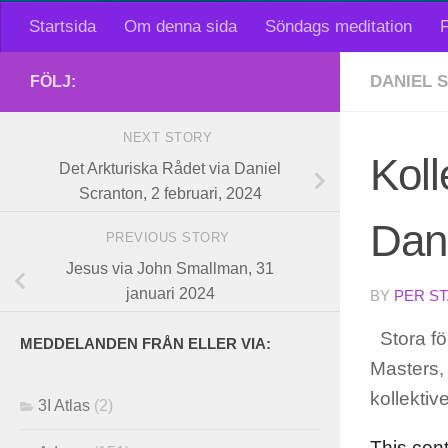
Startsida
Om denna sida
Söndags meditation
F
DANIEL 
FÖLJ:
NEXT STORY
Koll
Det Arkturiska Rådet via Daniel
Scranton, 2 februari, 2024
Dani
PREVIOUS STORY
Jesus via John Smallman, 31
januari 2024
BY
PER S
Stora fö
MEDDELANDEN FRÅN ELLER VIA:
Masters, 
kollekti
3I Atlas
(2)
This con