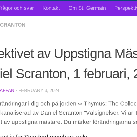
rågor och svar
Kontakt
Om St. Germain
Perspekti
SCRANTON
ektivet av Uppstigna Mäs
el Scranton, 1 februari,
TAFFAN
·
FEBRUARY 3, 2024
rändringar i dig och på jorden ∞ Thymus: The Collec
kanaliserad av Daniel Scranton “Välsignelser. Vi är 
vet av uppstigna mästare. Du märker förändringarna
tent is for Standard members only.