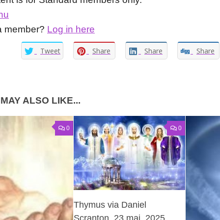
nu
 a member?
Log in here
Tweet
Share
Share
Share
MAY ALSO LIKE...
0
0
Thymus via Daniel
Scranton, 23 maj, 2025