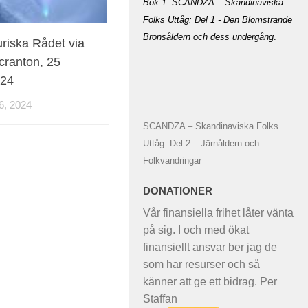
Bok 1: SCANDZA – Skandinaviska
Folks Uttåg: Del 1 - Den Blomstrande
Bronsåldern och dess undergång
.
uriska Rådet via
cranton, 25
024
, 2024
SCANDZA – Skandinaviska Folks
Uttåg: Del 2 – Järnåldern och
Folkvandringar
DONATIONER
Vår finansiella frihet låter vänta
på sig. I och med ökat
finansiellt ansvar ber jag de
som har resurser och så
känner att ge ett bidrag. Per
Staffan