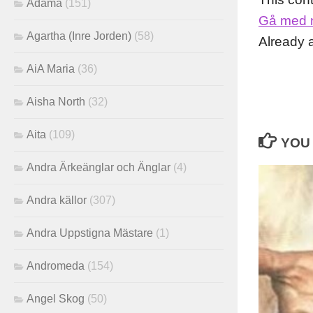
Adama
(151)
Gå med 
Agartha (Inre Jorden)
(58)
Already
AiA Maria
(36)
Aisha North
(32)
Aita
(109)
YOU 
Andra Ärkeänglar och Änglar
(4)
Andra källor
(307)
Andra Uppstigna Mästare
(1)
Andromeda
(154)
Angel Skog
(50)