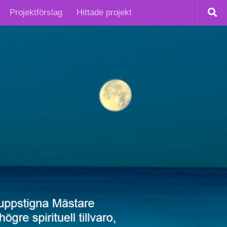
Projektförslag
Hittade projekt