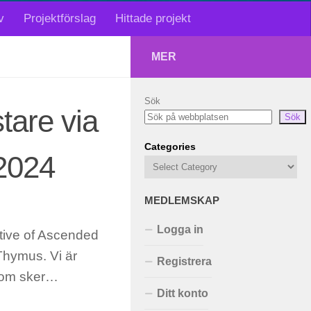
v
Projektförslag
Hittade projekt
MER
Sök
tare via
Sök
Categories
 2024
MEDLEMSKAP
Logga in
tive of Ascended
Thymus. Vi är
Registrera
 som sker…
Ditt konto