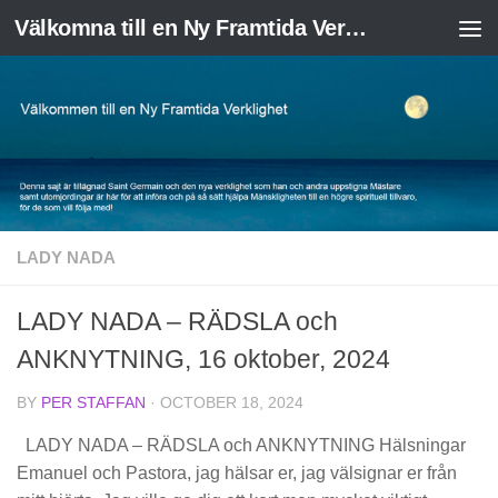
Välkomna till en Ny Framtida Verklighet
Skip to content
LADY NADA
LADY NADA – RÄDSLA och
ANKNYTNING, 16 oktober, 2024
BY
PER STAFFAN
·
OCTOBER 18, 2024
LADY NADA – RÄDSLA och ANKNYTNING Hälsningar
Emanuel och Pastora, jag hälsar er, jag välsignar er från