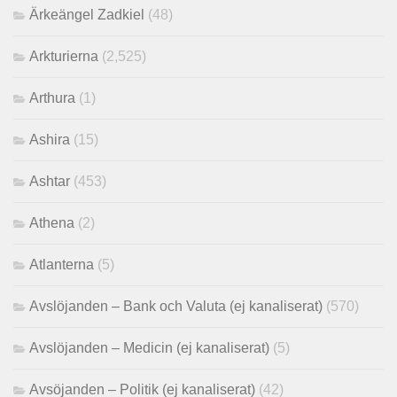
Ärkeängel Zadkiel
(48)
Arkturierna
(2,525)
Arthura
(1)
Ashira
(15)
Ashtar
(453)
Athena
(2)
Atlanterna
(5)
Avslöjanden – Bank och Valuta (ej kanaliserat)
(570)
Avslöjanden – Medicin (ej kanaliserat)
(5)
Avsöjanden – Politik (ej kanaliserat)
(42)