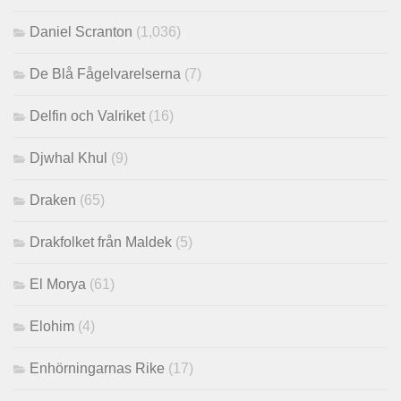
Daniel Scranton
(1,036)
De Blå Fågelvarelserna
(7)
Delfin och Valriket
(16)
Djwhal Khul
(9)
Draken
(65)
Drakfolket från Maldek
(5)
El Morya
(61)
Elohim
(4)
Enhörningarnas Rike
(17)