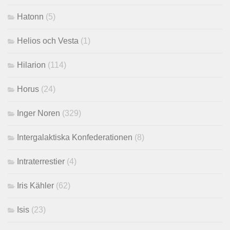
Hatonn
(5)
Helios och Vesta
(1)
Hilarion
(114)
Horus
(24)
Inger Noren
(329)
Intergalaktiska Konfederationen
(8)
Intraterrestier
(4)
Iris Kähler
(62)
Isis
(23)