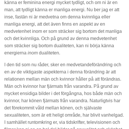
känna er feminina energi mycket tydligt, och om ni är en
man, att tydligt känna er manliga energi. Nu ber jag er att
inse, fastän ni är medvetna om denna kvinnliga eller
manliga energi, att det även finns en aspekt av en
medvetenhet inom er som sträcker sig bortom det manliga
och det kvinnliga. Och på grund av denna medvetenhet
som sträcker sig bortom dualiteten, kan ni börja känna
energierna
inom
dualiteten.
I den tid som nu råder, sker en medvetandeförändring och
en av de viktigaste aspekterna i denna förändring är att
relationen mellan män och kvinnor håller på att förändras.
Män och kvinnor har fjärmats från varandra. På grund av
mycket ensidiga bilder i det förgångna, hos både män och
kvinnor, har könen fjärmats från varandra. Naturligtvis har
det förekommit våld mellan könen, och självaste
sexualiteten, som är ett heligt område, har blivit vanhelgad.
I samhället runtomkring er, via tidskrifter, televisionen och