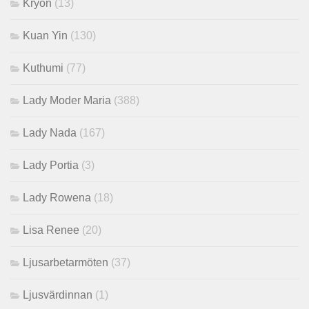
Kryon
(13)
Kuan Yin
(130)
Kuthumi
(77)
Lady Moder Maria
(388)
Lady Nada
(167)
Lady Portia
(3)
Lady Rowena
(18)
Lisa Renee
(20)
Ljusarbetarmöten
(37)
Ljusvärdinnan
(1)