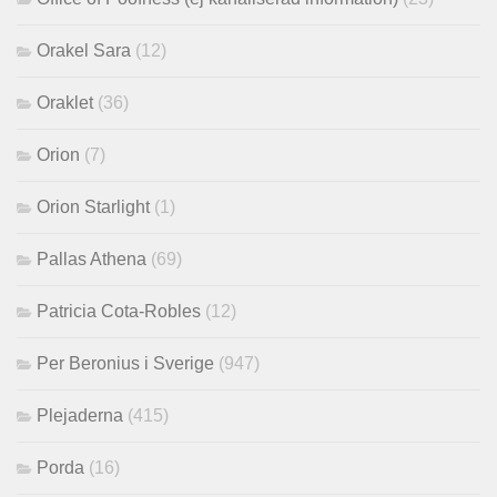
Orakel Sara
(12)
Oraklet
(36)
Orion
(7)
Orion Starlight
(1)
Pallas Athena
(69)
Patricia Cota-Robles
(12)
Per Beronius i Sverige
(947)
Plejaderna
(415)
Porda
(16)