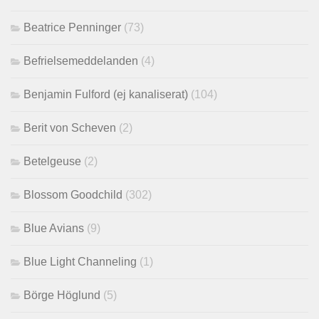
Beatrice Penninger
(73)
Befrielsemeddelanden
(4)
Benjamin Fulford (ej kanaliserat)
(104)
Berit von Scheven
(2)
Betelgeuse
(2)
Blossom Goodchild
(302)
Blue Avians
(9)
Blue Light Channeling
(1)
Börge Höglund
(5)