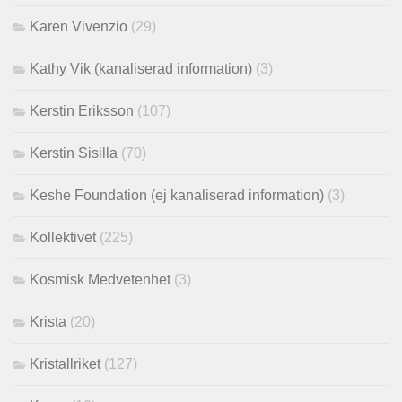
Karen Vivenzio
(29)
Kathy Vik (kanaliserad information)
(3)
Kerstin Eriksson
(107)
Kerstin Sisilla
(70)
Keshe Foundation (ej kanaliserad information)
(3)
Kollektivet
(225)
Kosmisk Medvetenhet
(3)
Krista
(20)
Kristallriket
(127)