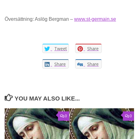
Översättning: Aslög Bergman –
www.st-germain.se
Tweet
Share
Share
Share
YOU MAY ALSO LIKE...
0
0