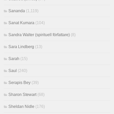
Sananda
(1,119)
Sanat Kumara
(104)
Sandra Walter (spirituell författare)
(8)
Sara Lindberg
(13)
Sarah
(15)
Saul
(240)
Serapis Bey
(39)
Sharon Stewart
(68)
Sheldan Nidle
(176)