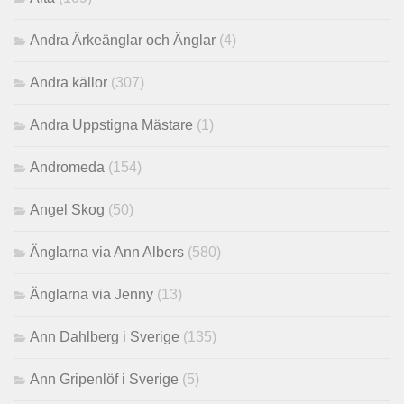
Andra Ärkeänglar och Änglar
(4)
Andra källor
(307)
Andra Uppstigna Mästare
(1)
Andromeda
(154)
Angel Skog
(50)
Änglarna via Ann Albers
(580)
Änglarna via Jenny
(13)
Ann Dahlberg i Sverige
(135)
Ann Gripenlöf i Sverige
(5)