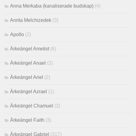
Anna Merkaba (kanaliserade budskap)
(4)
Anrita Melchizedek
(3)
Apollo
(2)
Ärkeängel Ametist
(6)
Ärkeängel Anael
(2)
Ärkeängel Ariel
(2)
Ärkeängel Azrael
(1)
Ärkeängel Chamuel
(2)
Ärkeängel Faith
(3)
Ärkeängel Gabriel
(317)