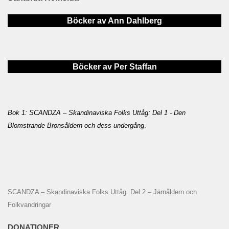
Böcker av Ann Dahlberg
Böcker av Per Staffan
Bok 1: SCANDZA – Skandinaviska Folks Uttåg: Del 1 - Den
Blomstrande Bronsåldern och dess undergång
.
SCANDZA – Skandinaviska Folks Uttåg: Del 2 – Järnåldern och
Folkvandringar
DONATIONER