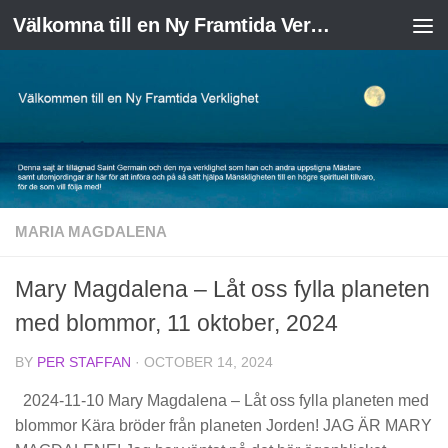
Välkomna till en Ny Framtida Verklighet
Skip to content
MARIA MAGDALENA
Mary Magdalena – Låt oss fylla planeten
med blommor, 11 oktober, 2024
BY
PER STAFFAN
·
OCTOBER 14, 2024
2024-11-10 Mary Magdalena – Låt oss fylla planeten med
blommor Kära bröder från planeten Jorden! JAG ÄR MARY