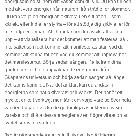
energi som helst inom ditt väsen som du vill. Du kan till och
med aktivera energier från naturen, från träd eller blommor.
Du kan välja en energi att aktivera i en situation – som
kärlek, eller frid eller styrka – för att stödja dig själv eller för
att stödja en annan. Allt handlar om din avsikt att vakna
upp – att visualisera hur det kommer att manifesteras, så…
inte sättet som det kommer att manifesteras utan vad du
kommer att känna för och vad du kommer att uppleva när
det manifesteras. Börja sedan sången. Kalla fram dina
guider först och de uppvaknande energierna från
Skaparens universum och börja sedan sången så länge
det känns lämpligt. När det är klart kan du andas in i
energierna som har aktiverats och väckts. Det här är ett
mycket enkelt verktyg, men tänk om varje varelse över hela
världen började väcka de gudomliga aspekterna av sin
varelse och tillåta dessa energier av en högre vibration att
syntetiseras in i världen.
Jag är närvarande för att stå till tjänst. Jag är Herren