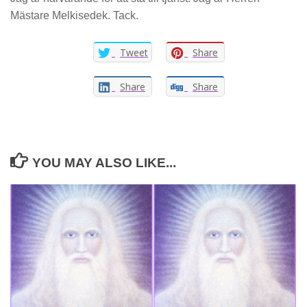
Mästare Melkisedek. Tack.
Tweet
Share
Share
Share
YOU MAY ALSO LIKE...