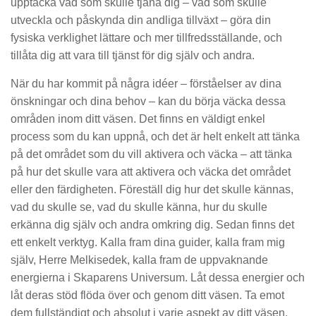
upptäcka vad som skulle tjäna dig – vad som skulle
utveckla och påskynda din andliga tillväxt – göra din
fysiska verklighet lättare och mer tillfredsställande, och
tillåta dig att vara till tjänst för dig själv och andra.
När du har kommit på några idéer – förståelser av dina
önskningar och dina behov – kan du börja väcka dessa
områden inom ditt väsen. Det finns en väldigt enkel
process som du kan uppnå, och det är helt enkelt att tänka
på det området som du vill aktivera och väcka – att tänka
på hur det skulle vara att aktivera och väcka det området
eller den färdigheten. Föreställ dig hur det skulle kännas,
vad du skulle se, vad du skulle känna, hur du skulle
erkänna dig själv och andra omkring dig. Sedan finns det
ett enkelt verktyg. Kalla fram dina guider, kalla fram mig
själv, Herre Melkisedek, kalla fram de uppvaknande
energierna i Skaparens Universum. Låt dessa energier och
låt deras stöd flöda över och genom ditt väsen. Ta emot
dem fullständigt och absolut i varje aspekt av ditt väsen.