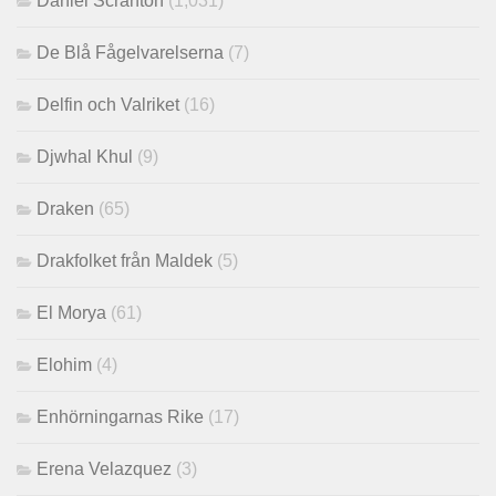
Daniel Scranton
(1,031)
De Blå Fågelvarelserna
(7)
Delfin och Valriket
(16)
Djwhal Khul
(9)
Draken
(65)
Drakfolket från Maldek
(5)
El Morya
(61)
Elohim
(4)
Enhörningarnas Rike
(17)
Erena Velazquez
(3)