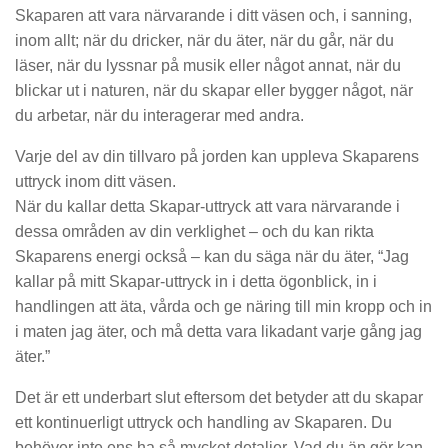
Skaparen att vara närvarande i ditt väsen och, i sanning,
inom allt; när du dricker, när du äter, när du går, när du
läser, när du lyssnar på musik eller något annat, när du
blickar ut i naturen, när du skapar eller bygger något, när
du arbetar, när du interagerar med andra.
Varje del av din tillvaro på jorden kan uppleva Skaparens
uttryck inom ditt väsen.
När du kallar detta Skapar-uttryck att vara närvarande i
dessa områden av din verklighet – och du kan rikta
Skaparens energi också – kan du säga när du äter, “Jag
kallar på mitt Skapar-uttryck in i detta ögonblick, in i
handlingen att äta, vårda och ge näring till min kropp och in
i maten jag äter, och må detta vara likadant varje gång jag
äter.”
Det är ett underbart slut eftersom det betyder att du skapar
ett kontinuerligt uttryck och handling av Skaparen. Du
behöver inte ens ha så mycket detaljer. Vad du än gör kan