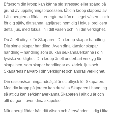
Eftersom din kropp kan känna sig stressad eller spänd på
grund av uppstigningsprocessen, låt din kropp slappna av.
Låt energierna flöda – energierna från ditt eget väsen – och
för dig själv, ditt sanna jag/ljuset inom dig i fokus, projicera
detta ljus, med fokus, in i ditt väsen och in i din verklighet.
Du är ett uttryck för Skaparen. Din kropp skapar handling.
Ditt sinne skapar handling. Även dina känslor skapar
handling – handling som du kan se/känna/erkänna i din
fysiska verklighet. Din kropp är ett underbart verktyg för
skapelsen, som skapar handlingar av kärlek, ljus och
Skaparens närvaro i din verklighet och andras verklighet.
Din essens/sanning/ande/själ är ett uttryck för Skaparen.
Med din kropp på jorden kan du sätta Skaparen i handling
så att du kan se/känna/erkänna Skaparen i allt du är och
allt du gör – även dina skapelser.
När energi flödar från ditt väsen och återvänder till dig i lika