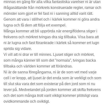
minnas en gång för alla vilka fantastiska varelser ni är utan
ifrågasättande från mörkrets konstruerade regler, ramar och
mönster som gjort er fel fast ni i sanning alltid varit rätt.
Genom att vara i stillhet och i kärlek kommer ni göra andra
lugna och få dem att följa ert exempel.
Många kommer att bli upprörda när energiflödena stiger i
frekvens och mörkret tvingas dra sig tillbaka. Visa bara att
ni är lugna och fast förankrade i kärlek så kommer ert lugn
sprida sig vidare.
Vi vill att ni drar er till minnes. Ljuset stiger och mörkret,
som många känner till som det ”normala”, tvingas backa
tillbaka och världen kommer att förändras.
Ni är de sanna föregångarna, ni är de som vet med varje
cell i er kropp, att ljuset är det enda som är verkligt och som
till slut ska vara det som existerar på den jord som ni nu
lever på. Medvetandet på jorden kommer att skifta frekvens
och det som många trott varit viktigt kommer plötsligt vara
ovidkommande och oviktigt.