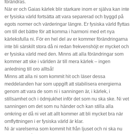
förändras.
När er och Gaias kärlek blir starkare inom er själva kan inte
er fysiska värld fortsätta att vara separerad och byggd på
egots normer och värderingar längre. Er fysiska värld flyttas
om till det bättre för att komma i harmoni med ert nya
kärleksfulla ni. För en hel del av er kommer förändringarna
inte bli särskilt stora då ni redan frekvenshöjt er mycket och
er fysiska värld med den. Minns att alla förändringar som
kommer att ske i världen är till mera kärlek – ingen
anledning till oro alltså!
Minns att alla ni som kommit hit och läser dessa
meddelanden har som uppgift att stabilisera energierna
genom att vara de som ni i sanningen är, i kärlek, i
stillsamhet och i ödmjukhet inför det som nu ska ske. Ni vet
sanningen om det som nu händer och kan stilla alla
omkring er då ni vet att allt kommer att bli mycket bra när
omflyttningen i er fysiska värld är klar.
Ni är varelserna som kommit hit från ljuset och ni ska nu