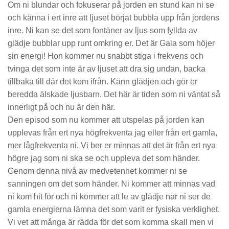
Om ni blundar och fokuserar på jorden en stund kan ni se
och känna i ert inre att ljuset börjat bubbla upp från jordens
inre. Ni kan se det som fontäner av ljus som fyllda av
glädje bubblar upp runt omkring er. Det är Gaia som höjer
sin energi! Hon kommer nu snabbt stiga i frekvens och
tvinga det som inte är av ljuset att dra sig undan, backa
tillbaka till där det kom ifrån. Känn glädjen och gör er
beredda älskade ljusbarn. Det här är tiden som ni väntat så
innerligt på och nu är den här.
Den episod som nu kommer att utspelas på jorden kan
upplevas från ert nya högfrekventa jag eller från ert gamla,
mer lågfrekventa ni. Vi ber er minnas att det är från ert nya
högre jag som ni ska se och uppleva det som händer.
Genom denna nivå av medvetenhet kommer ni se
sanningen om det som händer. Ni kommer att minnas vad
ni kom hit för och ni kommer att le av glädje när ni ser de
gamla energierna lämna det som varit er fysiska verklighet.
Vi vet att många är rädda för det som komma skall men vi