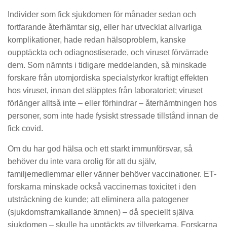
Individer som fick sjukdomen för månader sedan och
fortfarande återhämtar sig, eller har utvecklat allvarliga
komplikationer, hade redan hälsoproblem, kanske
oupptäckta och odiagnostiserade, och viruset förvärrade
dem. Som nämnts i tidigare meddelanden, så minskade
forskare från utomjordiska specialstyrkor kraftigt effekten
hos viruset, innan det släpptes från laboratoriet; viruset
förlänger alltså inte – eller förhindrar – återhämtningen hos
personer, som inte hade fysiskt stressade tillstånd innan de
fick covid.
Om du har god hälsa och ett starkt immunförsvar, så
behöver du inte vara orolig för att du själv,
familjemedlemmar eller vänner behöver vaccinationer. ET-
forskarna minskade också vaccinernas toxicitet i den
utsträckning de kunde; att eliminera alla patogener
(sjukdomsframkallande ämnen) – då speciellt själva
sjukdomen – skulle ha upptäckts av tillverkarna. Forskarna