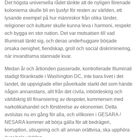
Det högsta universella rådet tänkte att de nyligen förenade
kolonierna skulle bli en ljusfyr för resten av världen, ett
lysande exempel på hur människor från olika länder,
religioner och kulturer skulle kunna leva i harmoni, respekt
och bygga en stor nation. Det var motsatsen till vad
Illuminati tänkt sig, och deras underhuggare började
orsaka oenighet, fiendskap, groll och social diskriminering,
när invandrarna stannade kvar.
Medan år och årtionden passerade, kontrollerade Illuminati
stadigt förankrade i Washington DC, inte bara livet i det
landet, de uppviglade eller påverkade starkt det som hände
någon annanstans, allt från det civila, inbördeskrig och
världskrig till finansiering av despoter, kommersen med
narkotikahandel och förstörelse av ekonomier. Detta
avslutas nu en gång för alla, och villkoren i GESARA /
NESARA kommer att börja gälla för att bedrägeri,
korruption, utsugning och all annan orättvisa, ska upphöra