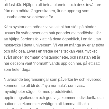
bli fast där. Hjälpen att befria planeten och dess invånare
från den mörka fångenskapen, är de uppdrag som
ljusarbetarna volonterade för.
Kära systrar och bröder, vi vet att ni har stött på hinder,
utsatts för svårigheter och haft perioder av modlöshet, för
att hjälpa Jordens folk att nå detta ögonblick, i en tid utan
motstycke i detta universum. Vi vet att många av er är trötta
och håglösa. Livet i en tredje densitet kan vara mycket
svårt under ”normala” omständigheter, och i nästan ett år
har det som varit ”normalt” vänds upp och ner, på ett sätt
som heter duga.
Nuvarande begränsningar som påverkar liv och levebröd
kommer inte att bli det ”nya normala”, som vissa
myndigheter säger, för med produktivitet,
uppfinningsrikedom och god vilja kommer individuella och
nationella ekonomier verkligen att komma tillbaka –