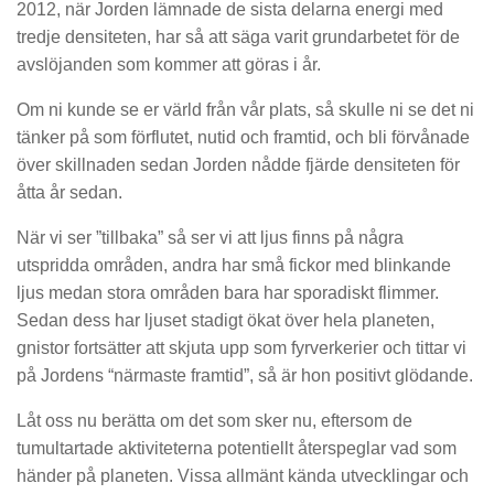
2012, när Jorden lämnade de sista delarna energi med
tredje densiteten, har så att säga varit grundarbetet för de
avslöjanden som kommer att göras i år.
Om ni kunde se er värld från vår plats, så skulle ni se det ni
tänker på som förflutet, nutid och framtid, och bli förvånade
över skillnaden sedan Jorden nådde fjärde densiteten för
åtta år sedan.
När vi ser ”tillbaka” så ser vi att ljus finns på några
utspridda områden, andra har små fickor med blinkande
ljus medan stora områden bara har sporadiskt flimmer.
Sedan dess har ljuset stadigt ökat över hela planeten,
gnistor fortsätter att skjuta upp som fyrverkerier och tittar vi
på Jordens “närmaste framtid”, så är hon positivt glödande.
Låt oss nu berätta om det som sker nu, eftersom de
tumultartade aktiviteterna potentiellt återspeglar vad som
händer på planeten. Vissa allmänt kända utvecklingar och