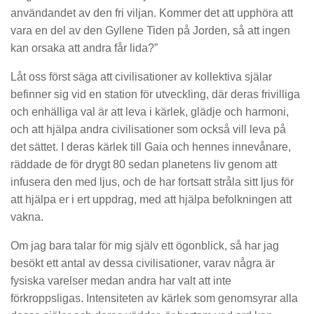
användandet av den fri viljan. Kommer det att upphöra att
vara en del av den Gyllene Tiden på Jorden, så att ingen
kan orsaka att andra får lida?”
Låt oss först säga att civilisationer av kollektiva själar
befinner sig vid en station för utveckling, där deras frivilliga
och enhälliga val är att leva i kärlek, glädje och harmoni,
och att hjälpa andra civilisationer som också vill leva på
det sättet. I deras kärlek till Gaia och hennes innevånare,
räddade de för drygt 80 sedan planetens liv genom att
infusera den med ljus, och de har fortsatt stråla sitt ljus för
att hjälpa er i ert uppdrag, med att hjälpa befolkningen att
vakna.
Om jag bara talar för mig själv ett ögonblick, så har jag
besökt ett antal av dessa civilisationer, varav några är
fysiska varelser medan andra har valt att inte
förkroppsligas. Intensiteten av kärlek som genomsyrar alla