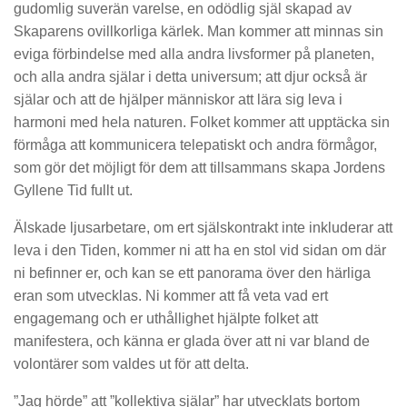
gudomlig suverän varelse, en odödlig själ skapad av
Skaparens ovillkorliga kärlek. Man kommer att minnas sin
eviga förbindelse med alla andra livsformer på planeten,
och alla andra själar i detta universum; att djur också är
själar och att de hjälper människor att lära sig leva i
harmoni med hela naturen. Folket kommer att upptäcka sin
förmåga att kommunicera telepatiskt och andra förmågor,
som gör det möjligt för dem att tillsammans skapa Jordens
Gyllene Tid fullt ut.
Älskade ljusarbetare, om ert själskontrakt inte inkluderar att
leva i den Tiden, kommer ni att ha en stol vid sidan om där
ni befinner er, och kan se ett panorama över den härliga
eran som utvecklas. Ni kommer att få veta vad ert
engagemang och er uthållighet hjälpte folket att
manifestera, och känna er glada över att ni var bland de
volontärer som valdes ut för att delta.
”Jag hörde” att ”kollektiva själar” har utvecklats bortom