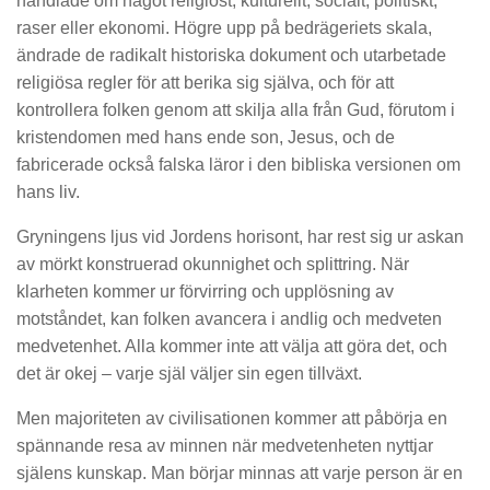
handlade om något religiöst, kulturellt, socialt, politiskt,
raser eller ekonomi. Högre upp på bedrägeriets skala,
ändrade de radikalt historiska dokument och utarbetade
religiösa regler för att berika sig själva, och för att
kontrollera folken genom att skilja alla från Gud, förutom i
kristendomen med hans ende son, Jesus, och de
fabricerade också falska läror i den bibliska versionen om
hans liv.
Gryningens ljus vid Jordens horisont, har rest sig ur askan
av mörkt konstruerad okunnighet och splittring. När
klarheten kommer ur förvirring och upplösning av
motståndet, kan folken avancera i andlig och medveten
medvetenhet. Alla kommer inte att välja att göra det, och
det är okej – varje själ väljer sin egen tillväxt.
Men majoriteten av civilisationen kommer att påbörja en
spännande resa av minnen när medvetenheten nyttjar
själens kunskap. Man börjar minnas att varje person är en