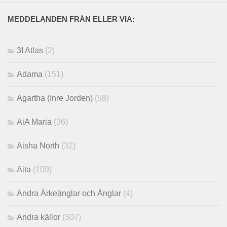
MEDDELANDEN FRÅN ELLER VIA:
3I Atlas
(2)
Adama
(151)
Agartha (Inre Jorden)
(58)
AiA Maria
(36)
Aisha North
(32)
Aita
(109)
Andra Ärkeänglar och Änglar
(4)
Andra källor
(307)