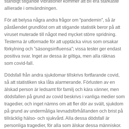
ständigt stigande vibrationer kommer att bli era starkaste
allierade i omvändningen.
För att belysa några andra frågor om “pandemin”, så är
påståendet grundlöst om att stigande statistik beror på att
viruset muterade till något med mycket större spridning.
Testerna är utformade för att upptäcka virus som orsakar
förkylning och ”säsongsinfluensa”; vissa tester ger endast
positiva svar. Inget av dessa är giltiga, men alla räknas
som covid-fall.
Dödsfall från andra sjukdomar tillskrivs fortfarande covid,
så att statistiken ska låta alarmerande. Förlusten av en
älskad person är ledsamt för familj och kära vänner, men
dödsfallen på grund av covid beskrivs i vanliga medier som
tragedier, och inget nämns om att fler dör av svält, sjukdom
på grund av undermåliga levnadsförhållanden och brist på
tillräcklig hälso- och sjukvård. Alla dessa dödsfall är
personliga tragedier, för alla som älskar dessa människor.