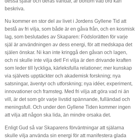
dessa själar och deras världar, är bortom vad ord kan
beskriva.
Nu kommer en stor del av livet i Jordens Gyllene Tid att
bestå av fri vilja, som både är en gåva från, och en kosmisk
lag, som beslutades av Skaparen: Födslorätten för varje
själ är användningen av dess energi, för att medskapa det
själen önskar. Ni kan inte kringgå den gåvan och lagen,
och ni skulle inte vilja det! Fri vilja är den drivande kraften
som leder till lyckliga, kärleksfulla relationer; mer kunskap
via självets upptäckter och akademisk forskning; nya
satsningar, äventyr och utforskning; nya idéer, experiment,
innovationer och framsteg. Med fri vilja att göra vad ni än
vill, är det som gör varje livstid spännande, fulländad och
meningsfull. Och under den Gyllene Tiden kommer ingen
att vilja att någon ska lida, än mindre orsaka det.
Enligt Gud så var Skaparens förväntningar att själarna
skulle vilja använda sin energi för att manifestera glada