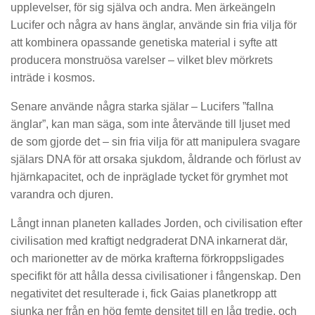
upplevelser, för sig själva och andra. Men ärkeängeln
Lucifer och några av hans änglar, använde sin fria vilja för
att kombinera opassande genetiska material i syfte att
producera monstruösa varelser – vilket blev mörkrets
inträde i kosmos.
Senare använde några starka själar – Lucifers ”fallna
änglar”, kan man säga, som inte återvände till ljuset med
de som gjorde det – sin fria vilja för att manipulera svagare
själars DNA för att orsaka sjukdom, åldrande och förlust av
hjärnkapacitet, och de inpräglade tycket för grymhet mot
varandra och djuren.
Långt innan planeten kallades Jorden, och civilisation efter
civilisation med kraftigt nedgraderat DNA inkarnerat där,
och marionetter av de mörka krafterna förkroppsligades
specifikt för att hålla dessa civilisationer i fångenskap. Den
negativitet det resulterade i, fick Gaias planetkropp att
sjunka ner från en hög femte densitet till en låg tredje, och