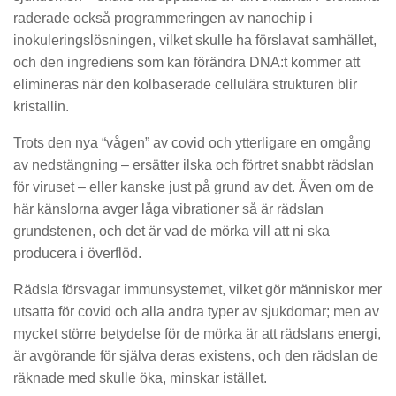
raderade också programmeringen av nanochip i
inokuleringslösningen, vilket skulle ha förslavat samhället,
och den ingrediens som kan förändra DNA:t kommer att
elimineras när den kolbaserade cellulära strukturen blir
kristallin.
Trots den nya “vågen” av covid och ytterligare en omgång
av nedstängning – ersätter ilska och förtret snabbt rädslan
för viruset – eller kanske just på grund av det. Även om de
här känslorna avger låga vibrationer så är rädslan
grundstenen, och det är vad de mörka vill att ni ska
producera i överflöd.
Rädsla försvagar immunsystemet, vilket gör människor mer
utsatta för covid och alla andra typer av sjukdomar; men av
mycket större betydelse för de mörka är att rädslans energi,
är avgörande för själva deras existens, och den rädslan de
räknade med skulle öka, minskar istället.