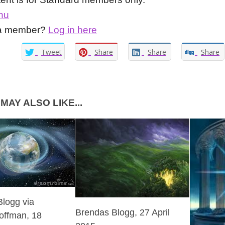
nu
 a member?
Log in here
Tweet
Share
Share
Share
MAY ALSO LIKE...
logg via
Brendas Blogg, 27 April
offman, 18