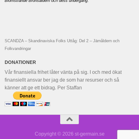
Blomstrande Bronsåldern och dess undergång
.
SCANDZA – Skandinaviska Folks Uttåg: Del 2 – Järnåldern och
Folkvandringar
DONATIONER
Vår finansiella frihet låter vänta på sig. I och med ökat
finansiellt ansvar ber jag de som har resurser och så
känner att ge ett bidrag. Per Staffan
Copyright © 2026 st-germain.se