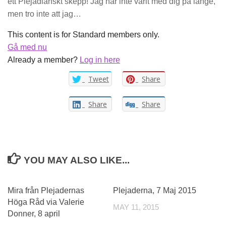
ett Plejadianskt skepp! Jag har inte varit med dig på länge,
men tro inte att jag…
This content is for Standard members only.
Gå med nu
Already a member?
Log in here
Tweet
Share
Share
Share
YOU MAY ALSO LIKE...
Mira från Plejadernas
Plejaderna, 7 Maj 2015
Höga Råd via Valerie
MAY 11, 2015
Donner, 8 april