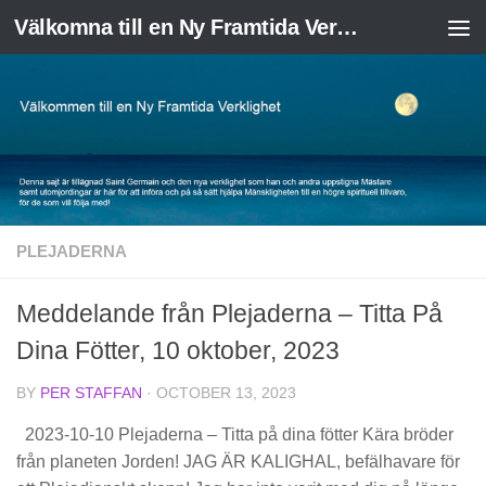
Välkomna till en Ny Framtida Verklighet
Skip to content
PLEJADERNA
Meddelande från Plejaderna – Titta På
Dina Fötter, 10 oktober, 2023
BY
PER STAFFAN
·
OCTOBER 13, 2023
2023-10-10 Plejaderna – Titta på dina fötter Kära bröder
från planeten Jorden! JAG ÄR KALIGHAL, befälhavare för