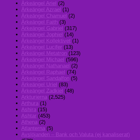
Ärkeängel Ariel
(2)
Ärkeängel Azrael
(1)
Ärkeängel Chamuel
(2)
Ärkeängel Faith
(3)
Ärkeängel Gabriel
(317)
Ärkeängel Jophiel
(14)
Ärkeängel Kollektivet
(1)
Ärkeängel Lucifer
(13)
Ärkeängel Metatron
(123)
Ärkeängel Michael
(596)
Ärkeängel Nathanael
(2)
Ärkeängel Raphael
(74)
Ärkeängel Sandalfon
(5)
Ärkeängel Uriel
(83)
Ärkeängel Zadkiel
(48)
Arkturierna
(2,525)
Arthura
(1)
Ashira
(15)
Ashtar
(453)
Athena
(2)
Atlanterna
(5)
Avslöjanden – Bank och Valuta (ej kanaliserat)