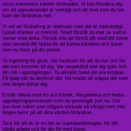
vissa människor känner skillnaden. Vi kan försäkra dig
om att uppvaknandet är verkligt och att livet som du har
känt det förändras helt.
Vi vet att förändring är obekväm men det är nödvändigt.
Ljuset dränker ut mörkret. Snart förstår du mer av vad vi
menar med detta. Försök inte att förstå allt med ditt sinne
utan använd ditt hjärta för att känna kärleken och ljuset
som nu finns på din planet.
Ta ingenting för givet. Var tacksam för allt du har och för
det som kommer till dig. Var respektfull mot dig själv och
din roll i uppstigningen. Ta utmärkt hand om era kroppar.
Få hjälp när du behöver det. Ha modet att släppa det som
inte längre tjänar dig.
Ersätt rädsla med tro och kärlek. Respektera och hedra
uppstigningsprocessen som du genomgår just nu. Gör
ljus över saker som tidigare verkade så viktiga men inte
längre beror på att dina värden förändras.
Tack för att du är en del av markbesättningen, för ditt
hårda arbete och för din flit med ljuset.