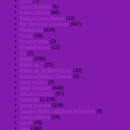
Orion
(7)
Orion Starlight
(1)
Pallas Athena
(69)
Patricia Cota-Robles
(12)
Per Beronius i Sverige
(947)
Plejaderna
(415)
Porda
(16)
Projektfonder
(2)
Projektförslag
(12)
Ra
(2)
Rådet
(205)
Rådet av 7
(21)
Rådet av Strålande Ljus
(22)
Rositha Bohlin i Sverige
(2)
Saint Aeolus
(3)
Saint Germain
(443)
SaLuSa (Sirius)
(67)
Sananda
(1,119)
Sanat Kumara
(104)
Sandra Walter (spirituell författare)
(8)
Sara Lindberg
(13)
Sarah
(15)
Saul
(240)