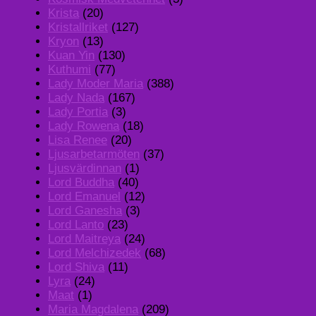
Krista
(20)
Kristallriket
(127)
Kryon
(13)
Kuan Yin
(130)
Kuthumi
(77)
Lady Moder Maria
(388)
Lady Nada
(167)
Lady Portia
(3)
Lady Rowena
(18)
Lisa Renee
(20)
Ljusarbetarmöten
(37)
Ljusvärdinnan
(1)
Lord Buddha
(40)
Lord Emanuel
(12)
Lord Ganesha
(3)
Lord Lanto
(23)
Lord Maitreya
(24)
Lord Melchizedek
(68)
Lord Shiva
(11)
Lyra
(24)
Maat
(1)
Maria Magdalena
(209)