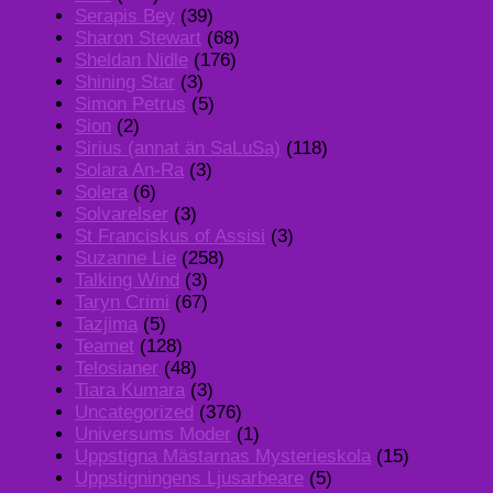
Serapis Bey
(39)
Sharon Stewart
(68)
Sheldan Nidle
(176)
Shining Star
(3)
Simon Petrus
(5)
Sion
(2)
Sirius (annat än SaLuSa)
(118)
Solara An-Ra
(3)
Solera
(6)
Solvarelser
(3)
St Franciskus of Assisi
(3)
Suzanne Lie
(258)
Talking Wind
(3)
Taryn Crimi
(67)
Tazjima
(5)
Teamet
(128)
Telosianer
(48)
Tiara Kumara
(3)
Uncategorized
(376)
Universums Moder
(1)
Uppstigna Mästarnas Mysterieskola
(15)
Uppstigningens Ljusarbeare
(5)