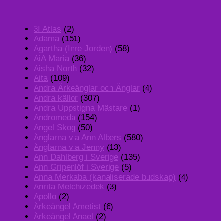
3I Atlas
(2)
Adama
(151)
Agartha (Inre Jorden)
(58)
AiA Maria
(36)
Aisha North
(32)
Aita
(109)
Andra Ärkeänglar och Änglar
(4)
Andra källor
(307)
Andra Uppstigna Mästare
(1)
Andromeda
(154)
Angel Skog
(50)
Änglarna via Ann Albers
(580)
Änglarna via Jenny
(13)
Ann Dahlberg i Sverige
(135)
Ann Gripenlöf i Sverige
(5)
Anna Merkaba (kanaliserade budskap)
(4)
Anrita Melchizedek
(3)
Apollo
(2)
Ärkeängel Ametist
(6)
Ärkeängel Anael
(2)