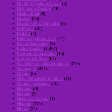
De Blå Fågelvarelserna
(7)
Delfin och Valriket
(16)
Djwhal Khul
(9)
Draken
(65)
Drakfolket från Maldek
(5)
El Morya
(61)
Elohim
(4)
Enhörningarnas Rike
(17)
Erena Velazquez
(3)
Fader Absolut
(1,407)
Feernas Kungadöme
(15)
Frågor och Svar
(64)
Galaktiska Ljusfederationen
(272)
Galaxygirl
(314)
Gatum
(5)
Gillian MacBeth-Louthan
(11)
Gudomliga Moder
(10)
Hathors
(9)
Hatonn
(5)
Helios och Vesta
(1)
Hilarion
(114)
Horus
(24)