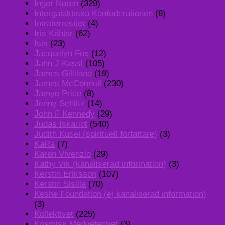
Inger Noren
(329)
Intergalaktiska Konfederationen
(8)
Intraterrestier
(4)
Iris Kähler
(62)
Isis
(23)
Jacquelyn Fox
(12)
Jahn J Kassl
(105)
James Gilliland
(19)
James McConnell
(230)
Jamye Price
(8)
Jenny Schiltz
(14)
John F Kennedy
(29)
Judas Iskariot
(540)
Judith Kusel (spirituell författare)
(3)
KaRa
(7)
Karen Vivenzio
(29)
Kathy Vik (kanaliserad information)
(3)
Kerstin Eriksson
(107)
Kerstin Sisilla
(70)
Keshe Foundation (ej kanaliserad information)
(3)
Kollektivet
(225)
Kosmisk Medvetenhet
(3)