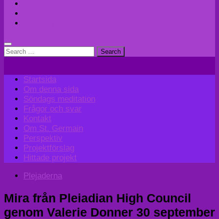
Perspektiv
Projektförslag
Hittade projekt
Search
for:
Startsida
Om denna sida
Söndags meditation
Frågor och svar
Kontakt
Om St. Germain
Perspektiv
Projektförslag
Hittade projekt
Plejaderna
Mira från Pleiadian High Council
genom Valerie Donner 30 september