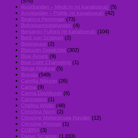
(570)
Avslöjanden – Medicin (ej kanaliserat)
(5)
Avsöjanden – Politik (ej kanaliserat)
(42)
Beatrice Penninger
(73)
Befrielsemeddelanden
(4)
Benjamin Fulford (ej kanaliserat)
(104)
Berit von Scheven
(2)
Betelgeuse
(2)
Blossom Goodchild
(302)
Blue Avians
(9)
Blue Light Channeling
(1)
Börge Höglund
(5)
Brenda
(549)
Camilla Nilsson
(26)
Carina
(9)
Carina Davidsson
(6)
Cassiopeia
(1)
Chellea Wilder
(48)
Christina Norin
(2)
Christine Melieressee Hayden
(12)
Christine Preston
(1)
COBRA
(3)
Daniel Scranton
(1,033)