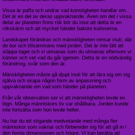
Vissa är paffa och undrar vad konstigheten handlar om.
Det är en del av deras uppvaknande. Även om det i vissa
delar av planeten finns rök bör du inse att detta är en
rökskärm och att mycket händer bakom kulisserna.
Landskapet förändras och mänskligheten rensar inuti, där
de bor och tillsammans med jorden. Det är inte lätt att
släppa taget och vi utmanas som du utmanas eftersom vi
känner och vet vad du går igenom. Detta är en nödvändig
förändring, svår som den är.
Mänskligheten måste gå djupt inuti för att lära sig om sig
själva och skapa någon form av anpassning och
uppvaknande om vad som händer på planeten.
Från vår observation ser vi att mänskligheten levde en
lögn. Många människors liv var ohållbara. Jorden kunde
inte fortsätta som hon levde heller.
Nu har du ett stigande medvetande med många fler
människor som vaknar och förbereder sig för att gå in i
den femte dimensionen och högre. Vi kan berätta att