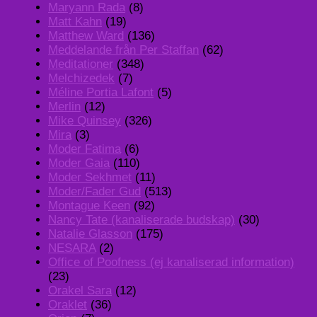
Maryann Rada
(8)
Matt Kahn
(19)
Matthew Ward
(136)
Meddelande från Per Staffan
(62)
Meditationer
(348)
Melchizedek
(7)
Méline Portia Lafont
(5)
Merlin
(12)
Mike Quinsey
(326)
Mira
(3)
Moder Fatima
(6)
Moder Gaia
(110)
Moder Sekhmet
(11)
Moder/Fader Gud
(513)
Montague Keen
(92)
Nancy Tate (kanaliserade budskap)
(30)
Natalie Glasson
(175)
NESARA
(2)
Office of Poofness (ej kanaliserad information)
(23)
Orakel Sara
(12)
Oraklet
(36)