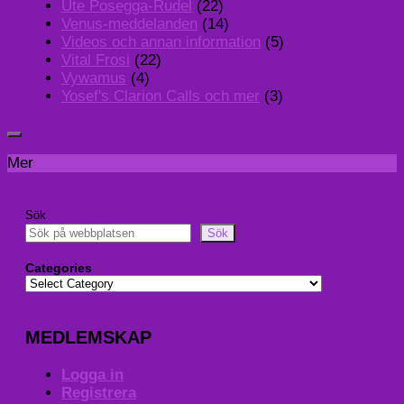
Ute Posegga-Rudel
(22)
Venus-meddelanden
(14)
Videos och annan information
(5)
Vital Frosi
(22)
Vywamus
(4)
Yosef's Clarion Calls och mer
(3)
Mer
Sök
Sök
Categories
MEDLEMSKAP
Logga in
Registrera