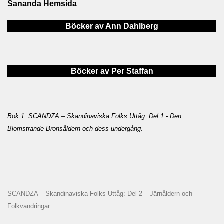
Sananda Hemsida
Böcker av Ann Dahlberg
Böcker av Per Staffan
Bok 1: SCANDZA – Skandinaviska Folks Uttåg: Del 1 - Den
Blomstrande Bronsåldern och dess undergång
.
SCANDZA – Skandinaviska Folks Uttåg: Del 2 – Järnåldern och
Folkvandringar