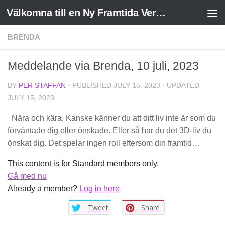
Välkomna till en Ny Framtida Verklighet
Skip to content
BRENDA
Meddelande via Brenda, 10 juli, 2023
BY
PER STAFFAN
· PUBLISHED
JULY 15, 2023
· UPDATED
JULY 15, 2023
Nära och kära, Kanske känner du att ditt liv inte är som du
förväntade dig eller önskade. Eller så har du det 3D-liv du
önskat dig. Det spelar ingen roll eftersom din framtid…
This content is for Standard members only.
Gå med nu
Already a member?
Log in here
Tweet
Share