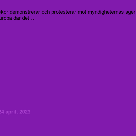
or demonstrerar och protesterar mot myndigheternas agera
Europa där det…
4 april, 2023