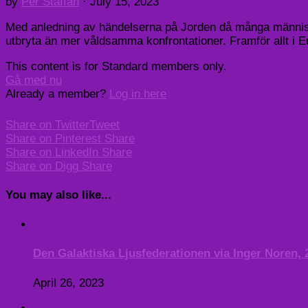
by
Per Staffan
·
July 15, 2023
Med anledning av händelserna på Jorden då många människ
utbryta än mer våldsamma konfrontationer. Framför allt i 
This content is for Standard members only.
Gå med nu
Already a member?
Log in here
Share on Twitter
Tweet
Share on Pinterest
Share
Share on LinkedIn
Share
Share on Digg
Share
You may also like...
Den Galaktiska Ljusfederationen via Inger Noren, 2
April 26, 2023