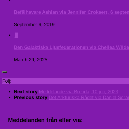
Befälhavare Ashian via Jennifer Crokaert, 6 sept
September 9, 2019
0
Den Galaktiska Ljusfederationen via Chellea Wilde
March 29, 2025
Följ:
Next story
Meddelande via Brenda, 10 juli, 2023
Previous story
Det Arkturiska Rådet via Daniel Scran
Meddelanden från eller via: