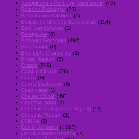
Avsöjanden – Politik (ej kanaliserat)
(42)
Beatrice Penninger
(73)
Befrielsemeddelanden
(4)
Benjamin Fulford (ej kanaliserat)
(104)
Berit von Scheven
(2)
Betelgeuse
(2)
Blossom Goodchild
(302)
Blue Avians
(9)
Blue Light Channeling
(1)
Börge Höglund
(5)
Brenda
(549)
Camilla Nilsson
(26)
Carina
(9)
Carina Davidsson
(6)
Cassiopeia
(1)
Chellea Wilder
(49)
Christina Norin
(2)
Christine Melieressee Hayden
(12)
Christine Preston
(1)
COBRA
(3)
Daniel Scranton
(1,037)
De Blå Fågelvarelserna
(7)