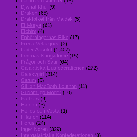
Delfin och Valriket
(16)
Djwhal Khul
(9)
Draken
(65)
Drakfolket från Maldek
(5)
El Morya
(61)
Elohim
(4)
Enhörningarnas Rike
(17)
Erena Velazquez
(3)
Fader Absolut
(1,407)
Feernas Kungadöme
(15)
Frågor och Svar
(64)
Galaktiska Ljusfederationen
(272)
Galaxygirl
(314)
Gatum
(5)
Gillian MacBeth-Louthan
(11)
Gudomliga Moder
(10)
Hathors
(9)
Hatonn
(5)
Helios och Vesta
(1)
Hilarion
(114)
Horus
(24)
Inger Noren
(329)
Intergalaktiska Konfederationen
(8)