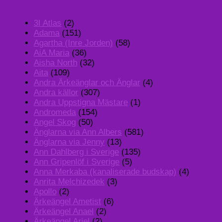
3I Atlas
(2)
Adama
(151)
Agartha (Inre Jorden)
(58)
AiA Maria
(36)
Aisha North
(32)
Aita
(109)
Andra Ärkeänglar och Änglar
(4)
Andra källor
(307)
Andra Uppstigna Mästare
(1)
Andromeda
(154)
Angel Skog
(50)
Änglarna via Ann Albers
(581)
Änglarna via Jenny
(13)
Ann Dahlberg i Sverige
(135)
Ann Gripenlöf i Sverige
(5)
Anna Merkaba (kanaliserade budskap)
(4)
Anrita Melchizedek
(3)
Apollo
(2)
Ärkeängel Ametist
(6)
Ärkeängel Anael
(2)
Ärkeängel Ariel
(2)