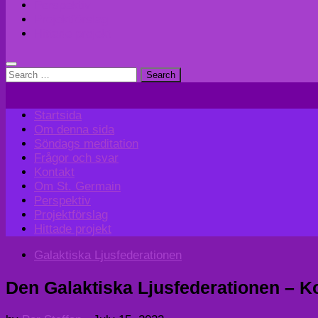
Perspektiv
Projektförslag
Hittade projekt
Search
for:
Startsida
Om denna sida
Söndags meditation
Frågor och svar
Kontakt
Om St. Germain
Perspektiv
Projektförslag
Hittade projekt
Galaktiska Ljusfederationen
Den Galaktiska Ljusfederationen – Kon