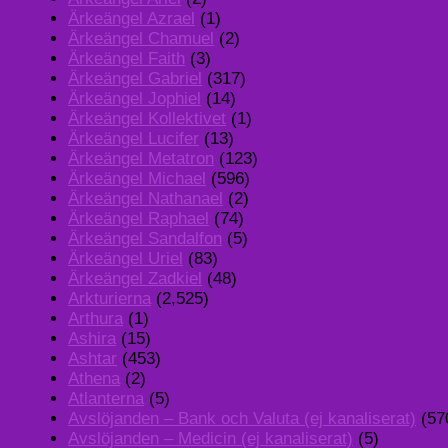
Ärkeängel Azrael
(1)
Ärkeängel Chamuel
(2)
Ärkeängel Faith
(3)
Ärkeängel Gabriel
(317)
Ärkeängel Jophiel
(14)
Ärkeängel Kollektivet
(1)
Ärkeängel Lucifer
(13)
Ärkeängel Metatron
(123)
Ärkeängel Michael
(596)
Ärkeängel Nathanael
(2)
Ärkeängel Raphael
(74)
Ärkeängel Sandalfon
(5)
Ärkeängel Uriel
(83)
Ärkeängel Zadkiel
(48)
Arkturierna
(2,525)
Arthura
(1)
Ashira
(15)
Ashtar
(453)
Athena
(2)
Atlanterna
(5)
Avslöjanden – Bank och Valuta (ej kanaliserat)
(57
Avslöjanden – Medicin (ej kanaliserat)
(5)