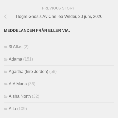
PREVIOUS STORY
Högre Gnosis Av Chellea Wilder, 23 juni, 2026
MEDDELANDEN FRÅN ELLER VIA:
3I Atlas
(2)
Adama
(151)
Agartha (Inre Jorden)
(58)
AiA Maria
(36)
Aisha North
(32)
Aita
(109)