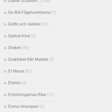
Daniel Scranton
(1,036)
De Blå Fågelvarelserna
(7)
Delfin och Valriket
(16)
Djwhal Khul
(9)
Draken
(65)
Drakfolket från Maldek
(5)
El Morya
(61)
Elohim
(4)
Enhörningarnas Rike
(17)
Erena Velazquez
(3)