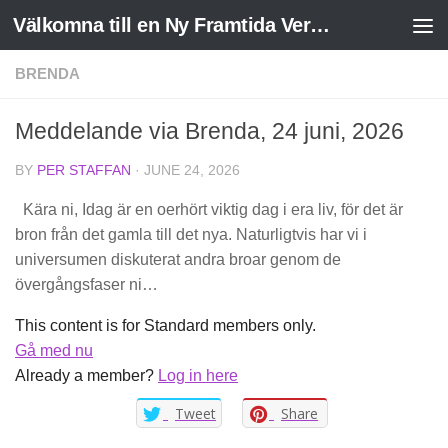
Välkomna till en Ny Framtida Verklighet
Skip to content
BRENDA
Meddelande via Brenda, 24 juni, 2026
BY
PER STAFFAN
·
JUNE 24, 2026
Kära ni, Idag är en oerhört viktig dag i era liv, för det är
bron från det gamla till det nya. Naturligtvis har vi i
universumen diskuterat andra broar genom de
övergångsfaser ni…
This content is for Standard members only.
Gå med nu
Already a member?
Log in here
Tweet
Share