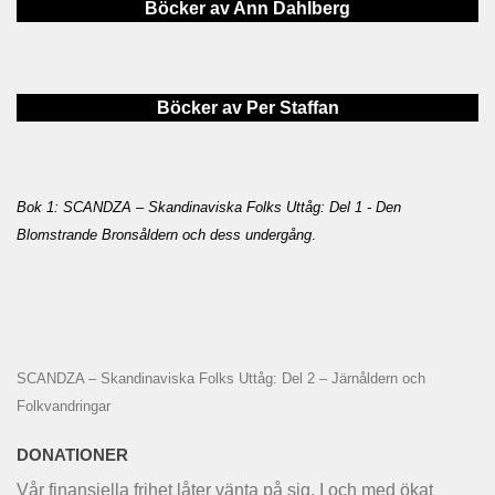
Böcker av Ann Dahlberg
Böcker av Per Staffan
Bok 1: SCANDZA – Skandinaviska Folks Uttåg: Del 1 - Den
Blomstrande Bronsåldern och dess undergång
.
SCANDZA – Skandinaviska Folks Uttåg: Del 2 – Järnåldern och
Folkvandringar
DONATIONER
Vår finansiella frihet låter vänta på sig. I och med ökat