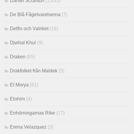
Daniel Scranton
(1,033)
De Blå Fågelvarelserna
(7)
Delfin och Valriket
(16)
Djwhal Khul
(9)
Draken
(65)
Drakfolket från Maldek
(5)
El Morya
(61)
Elohim
(4)
Enhörningarnas Rike
(17)
Erena Velazquez
(3)