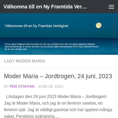
Välkomna till en Ny Framtida Verklighet
Skip to content
LADY MODER MARIA
Moder Maria – Jordtrogen, 24 juni, 2023
BY
PER STAFFAN
·
JUNE 28, 2023
Lördagen den 24 juni 2023 Moder Maria – Jordtrogen!
Jag är Moder Maria, och jag är en feminin varelse, en
feminin själ. Jag är väldigt gammal och har upplevt många
saker. Pendelns svängning…