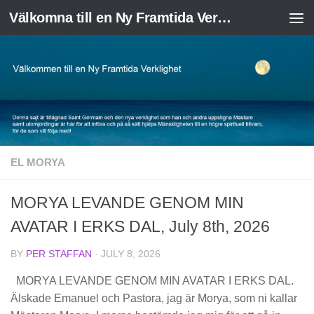
Välkomna till en Ny Framtida Verklighet
Skip to content
EL MORYA
MORYA LEVANDE GENOM MIN
AVATAR I ERKS DAL, July 8th, 2026
BY
PER STAFFAN
·
JULY 8, 2026
MORYA LEVANDE GENOM MIN AVATAR I ERKS DAL.
Älskade Emanuel och Pastora, jag är Morya, som ni kallar