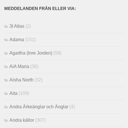
MEDDELANDEN FRÅN ELLER VIA:
3I Atlas
(2)
Adama
(151)
Agartha (Inre Jorden)
(58)
AiA Maria
(36)
Aisha North
(32)
Aita
(109)
Andra Ärkeänglar och Änglar
(4)
Andra källor
(307)