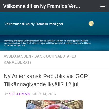
Välkomna till en Ny Framtida Verklighet
Skip to content
AVSLÖJANDEN - BANK OCH VALUTA (EJ
KANALISERAT)
Ny Amerikansk Republik via GCR:
Tillkännagivande Ikväll? 12 juli
BY
ST-GERMAIN
·
JULY 14, 2016