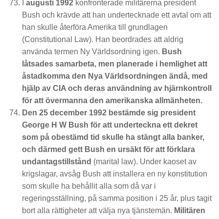
I
augusti 1992
konfronterade militärerna president
Bush och krävde att han undertecknade ett avtal om att
han skulle återföra Amerika till grundlagen
(Constitutional Law). Han beordrades att aldrig
använda termen Ny Världsordning igen.
Bush
låtsades samarbeta, men planerade i hemlighet att
åstadkomma den Nya Världsordningen ändå, med
hjälp av CIA och deras användning av hjärnkontroll
för att övermanna den amerikanska allmänheten.
Den 25 december 1992 bestämde sig president
George H W Bush för att underteckna ett dekret
som på obestämd tid skulle ha stängt alla banker,
och därmed gett Bush en ursäkt för att förklara
undantagstillstånd
(marital law). Under kaoset av
krigslagar, avsåg Bush att installera en ny konstitution
som skulle ha behållit alla som då var i
regeringsställning, på samma position i 25 år, plus tagit
bort alla rättigheter att välja nya tjänstemän.
Militären