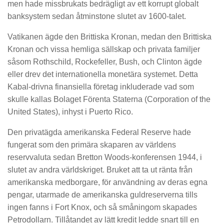
men hade missbrukats bedrägligt av ett korrupt globalt
banksystem sedan åtminstone slutet av 1600-talet.
Vatikanen ägde den Brittiska Kronan, medan den Brittiska
Kronan och vissa hemliga sällskap och privata familjer
såsom Rothschild, Rockefeller, Bush, och Clinton ägde
eller drev det internationella monetära systemet. Detta
Kabal-drivna finansiella företag inkluderade vad som
skulle kallas Bolaget Förenta Staterna (Corporation of the
United States), inhyst i Puerto Rico.
Den privatägda amerikanska Federal Reserve hade
fungerat som den primära skaparen av världens
reservvaluta sedan Bretton Woods-konferensen 1944, i
slutet av andra världskriget. Bruket att ta ut ränta från
amerikanska medborgare, för användning av deras egna
pengar, utarmade de amerikanska guldreserverna tills
ingen fanns i Fort Knox, och så småningom skapades
Petrodollarn. Tillåtandet av lätt kredit ledde snart till en