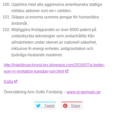
Upphöra med alla aggressiva amerikanska statliga
militära aktioner runt om i världen.
Släppa ut enorma summor pengar för humanitära
ändamål.
Möjliggöra frisläppandet av över 6000 patent på
undantryckta teknologier som undanhållits från
allmänheten under skenet av nationell säkerhet,
inklusive fri energi-enheter, antigravitation och
ljudvågs-healande maskiner.
http://inteldinarchronicles.blogspot.com/2016/07/a-better-
way-rv-invitation-tuesday-july.html
Källa
Översättning Ann-Sofie Forsberg –
www.st-germain.se
Tweet
Share