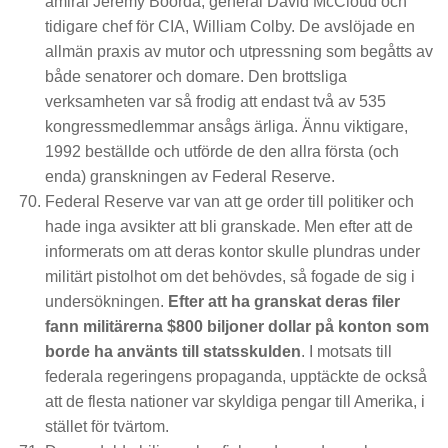
amiral Jeremy Boorda, general David McCloud och
tidigare chef för CIA, William Colby. De avslöjade en
allmän praxis av mutor och utpressning som begåtts av
både senatorer och domare. Den brottsliga
verksamheten var så frodig att endast två av 535
kongressmedlemmar ansågs ärliga. Ännu viktigare,
1992 beställde och utförde de den allra första (och
enda) granskningen av Federal Reserve.
Federal Reserve var van att ge order till politiker och
hade inga avsikter att bli granskade. Men efter att de
informerats om att deras kontor skulle plundras under
militärt pistolhot om det behövdes, så fogade de sig i
undersökningen.
Efter att ha granskat deras filer
fann militärerna $800 biljoner dollar på konton som
borde ha använts till statsskulden
. I motsats till
federala regeringens propaganda, upptäckte de också
att de flesta nationer var skyldiga pengar till Amerika, i
stället för tvärtom.