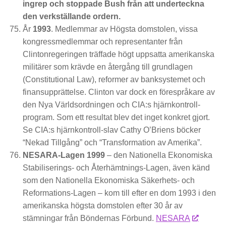
ingrep och stoppade Bush från att underteckna
den verkställande ordern.
År
1993
. Medlemmar av Högsta domstolen, vissa
kongressmedlemmar och representanter från
Clintonregeringen träffade högt uppsatta amerikanska
militärer som krävde en återgång till grundlagen
(Constitutional Law), reformer av banksystemet och
finansupprättelse. Clinton var dock en förespråkare av
den Nya Världsordningen och CIA:s hjärnkontroll-
program. Som ett resultat blev det inget konkret gjort.
Se CIA:s hjärnkontroll-slav Cathy O’Briens böcker
“Nekad Tillgång” och “Transformation av Amerika”.
NESARA-Lagen 1999
– den Nationella Ekonomiska
Stabiliserings- och Återhämtnings-Lagen, även känd
som den Nationella Ekonomiska Säkerhets- och
Reformations-Lagen – kom till efter en dom 1993 i den
amerikanska högsta domstolen efter 30 år av
stämningar från Böndernas Förbund.
NESARA