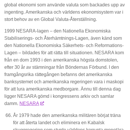
global ekonomi som använde valuta som backades upp av
ingenting. Amerikanska och världens ekonomisystem var i
stort behov av en Global Valuta-Återställning.
1999 NESARA-lagen – den Nationella Ekonomiska
Stabiliserings- och Återhämtnings-Lagen, även känd som
den Nationella Ekonomiska Säkerhets- och Reformations-
Lagen – bildades för att rätta till situationen. NESARA kom
från en dom 1993 i den amerikanska högsta domstolen,
efter 30 år av stämningar från Böndernas Förbund. I den
framgångsrika rättegången befanns det amerikanska
banksystemet och amerikanska regeringen vara i maskopi
för att lura amerikanska medborgare. Ännu till denna dag
ligger NESARA gömd i kongressens arkiv och samlar
damm.
NESARA
År 1979 hade den amerikanska militären börjat träna
för att återta landet och eliminera en Kabalsk
skuggregering som styrde världens korrupta monetära