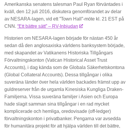
Amerikanska senatens talesman Paul Ryan förväntades i
kväll, den 12 juli 2016, diskutera genomförandet av delar
av NESARA-lagen, vid ett ”Town Hall”-möte kl. 21 EST på
CNN.
“Ett bättre sätt” – RV-Inbjudan
Historien om NESARA-lagen började för nästan 450 år
sedan då den anglosaxiska världens banksystem började,
med skapandet av Vatikanens Historiska Tillgångars
Förvaltningskonton (Vatican Historical Asset Trust
Accounts), i dag kända som de Globala Säkerhetskontona
(Global Collateral Accounts). Dessa tillgångar i olika
suveräna länder över hela världen backades främst upp av
guldreserver från de urgamla Kinesiska Kungliga Draken-
Familjerna. Vissa suveräna familjer i Asien och Europa
hade slagit samman sina tillgångar i en rad mycket
komplicerade och hemliga, oredovisade (off-ledger)
förvaltningskonton i privatbanker. Pengarna var avsedda
för humanitära projekt för att hjälpa världen till det bättre,