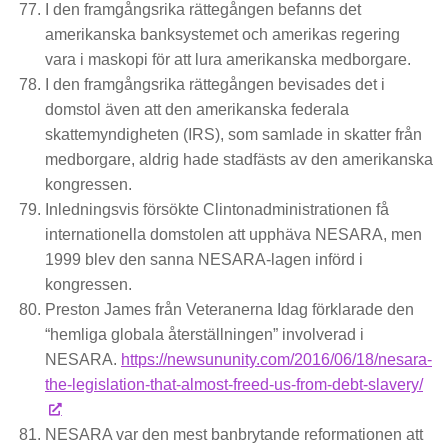
I den framgångsrika rättegången befanns det
amerikanska banksystemet och amerikas regering
vara i maskopi för att lura amerikanska medborgare.
I den framgångsrika rättegången bevisades det i
domstol även att den amerikanska federala
skattemyndigheten (IRS), som samlade in skatter från
medborgare, aldrig hade stadfästs av den amerikanska
kongressen.
Inledningsvis försökte Clintonadministrationen få
internationella domstolen att upphäva NESARA, men
1999 blev den sanna NESARA-lagen införd i
kongressen.
Preston James från Veteranerna Idag förklarade den
“hemliga globala återställningen” involverad i
NESARA.
https://newsununity.com/2016/06/18/nesara-
the-legislation-that-almost-freed-us-from-debt-slavery/
NESARA var den mest banbrytande reformationen att