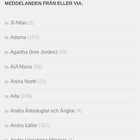
MEDDELANDEN FRÅN ELLER VIA:
3I Atlas
(2)
Adama
(151)
Agartha (Inre Jorden)
(58)
AiA Maria
(36)
Aisha North
(32)
Aita
(109)
Andra Ärkeänglar och Änglar
(4)
Andra källor
(307)