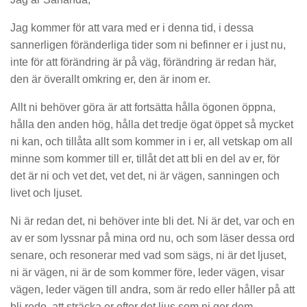
Jag kommer för att vara med er i denna tid, i dessa
sannerligen föränderliga tider som ni befinner er i just nu,
inte för att förändring är på väg, förändring är redan här,
den är överallt omkring er, den är inom er.
Allt ni behöver göra är att fortsätta hålla ögonen öppna,
hålla den anden hög, hålla det tredje ögat öppet så mycket
ni kan, och tillåta allt som kommer in i er, all vetskap om all
minne som kommer till er, tillåt det att bli en del av er, för
det är ni och vet det, vet det, ni är vägen, sanningen och
livet och ljuset.
Ni är redan det, ni behöver inte bli det. Ni är det, var och en
av er som lyssnar på mina ord nu, och som läser dessa ord
senare, och resonerar med vad som sägs, ni är det ljuset,
ni är vägen, ni är de som kommer före, leder vägen, visar
vägen, leder vägen till andra, som är redo eller håller på att
bli redo, att sträcka er efter det ljus som ni ger dem.