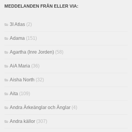
MEDDELANDEN FRÅN ELLER VIA:
3I Atlas
(2)
Adama
(151)
Agartha (Inre Jorden)
(58)
AiA Maria
(36)
Aisha North
(32)
Aita
(109)
Andra Ärkeänglar och Änglar
(4)
Andra källor
(307)