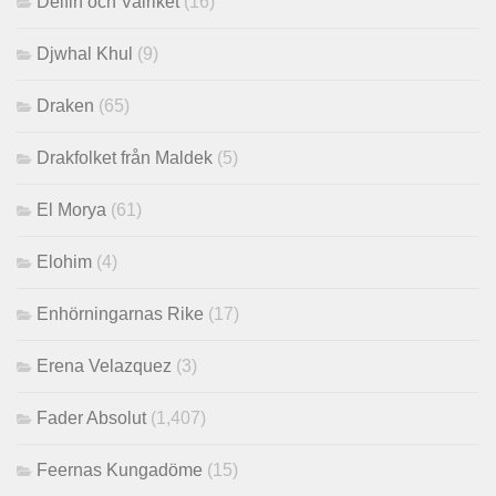
Delfin och Valriket
(16)
Djwhal Khul
(9)
Draken
(65)
Drakfolket från Maldek
(5)
El Morya
(61)
Elohim
(4)
Enhörningarnas Rike
(17)
Erena Velazquez
(3)
Fader Absolut
(1,407)
Feernas Kungadöme
(15)