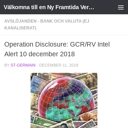
Välkomna till en Ny Framtida Verklighet
Skip to content
AVSLÖJANDEN - BANK OCH VALUTA (EJ
KANALISERAT)
Operation Disclosure: GCR/RV Intel
Alert 10 december 2018
BY
ST-GERMAIN
·
DECEMBER 11, 2018