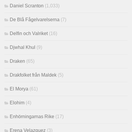
Daniel Scranton
(1,033)
De Blå Fågelvarelserna
(7)
Delfin och Valriket
(16)
Djwhal Khul
(9)
Draken
(65)
Drakfolket från Maldek
(5)
El Morya
(61)
Elohim
(4)
Enhörningarnas Rike
(17)
Erena Velazquez
(3)