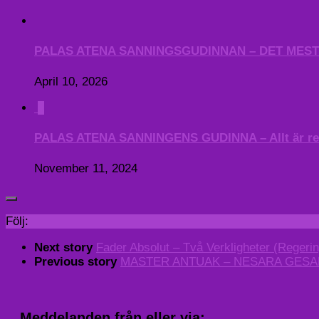
PALAS ATENA SANNINGSGUDINNAN – DET MEST NI
April 10, 2026
0
PALAS ATENA SANNINGENS GUDINNA – Allt är reda
November 11, 2024
Följ:
Next story
Fader Absolut – Två Verkligheter (Regerin
Previous story
MASTER ANTUAK – NESARA GESARA 
Meddelanden från eller via: