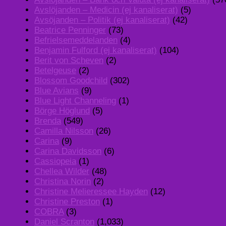
Avslöjanden – Medicin (ej kanaliserat)
(5)
Avsöjanden – Politik (ej kanaliserat)
(42)
Beatrice Penninger
(73)
Befrielsemeddelanden
(4)
Benjamin Fulford (ej kanaliserat)
(104)
Berit von Scheven
(2)
Betelgeuse
(2)
Blossom Goodchild
(302)
Blue Avians
(9)
Blue Light Channeling
(1)
Börge Höglund
(5)
Brenda
(549)
Camilla Nilsson
(26)
Carina
(9)
Carina Davidsson
(6)
Cassiopeia
(1)
Chellea Wilder
(48)
Christina Norin
(2)
Christine Melieressee Hayden
(12)
Christine Preston
(1)
COBRA
(3)
Daniel Scranton
(1,033)