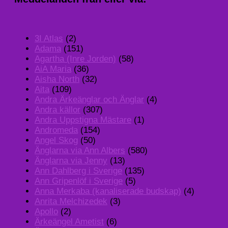
3I Atlas
(2)
Adama
(151)
Agartha (Inre Jorden)
(58)
AiA Maria
(36)
Aisha North
(32)
Aita
(109)
Andra Ärkeänglar och Änglar
(4)
Andra källor
(307)
Andra Uppstigna Mästare
(1)
Andromeda
(154)
Angel Skog
(50)
Änglarna via Ann Albers
(580)
Änglarna via Jenny
(13)
Ann Dahlberg i Sverige
(135)
Ann Gripenlöf i Sverige
(5)
Anna Merkaba (kanaliserade budskap)
(4)
Anrita Melchizedek
(3)
Apollo
(2)
Ärkeängel Ametist
(6)