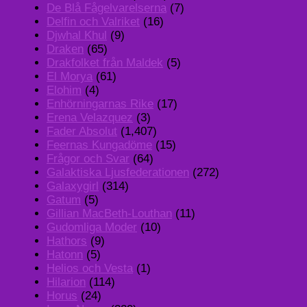
De Blå Fågelvarelserna
(7)
Delfin och Valriket
(16)
Djwhal Khul
(9)
Draken
(65)
Drakfolket från Maldek
(5)
El Morya
(61)
Elohim
(4)
Enhörningarnas Rike
(17)
Erena Velazquez
(3)
Fader Absolut
(1,407)
Feernas Kungadöme
(15)
Frågor och Svar
(64)
Galaktiska Ljusfederationen
(272)
Galaxygirl
(314)
Gatum
(5)
Gillian MacBeth-Louthan
(11)
Gudomliga Moder
(10)
Hathors
(9)
Hatonn
(5)
Helios och Vesta
(1)
Hilarion
(114)
Horus
(24)