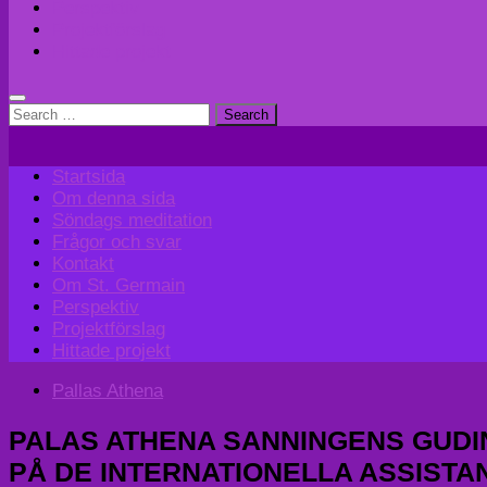
Perspektiv
Projektförslag
Hittade projekt
Search
for:
Startsida
Om denna sida
Söndags meditation
Frågor och svar
Kontakt
Om St. Germain
Perspektiv
Projektförslag
Hittade projekt
Pallas Athena
PALAS ATHENA SANNINGENS GUDI
PÅ DE INTERNATIONELLA ASSISTANS