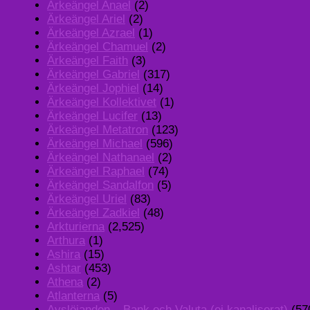
Ärkeängel Anael
(2)
Ärkeängel Ariel
(2)
Ärkeängel Azrael
(1)
Ärkeängel Chamuel
(2)
Ärkeängel Faith
(3)
Ärkeängel Gabriel
(317)
Ärkeängel Jophiel
(14)
Ärkeängel Kollektivet
(1)
Ärkeängel Lucifer
(13)
Ärkeängel Metatron
(123)
Ärkeängel Michael
(596)
Ärkeängel Nathanael
(2)
Ärkeängel Raphael
(74)
Ärkeängel Sandalfon
(5)
Ärkeängel Uriel
(83)
Ärkeängel Zadkiel
(48)
Arkturierna
(2,525)
Arthura
(1)
Ashira
(15)
Ashtar
(453)
Athena
(2)
Atlanterna
(5)
Avslöjanden – Bank och Valuta (ej kanaliserat)
(57