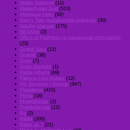
Moder Sekhmet
(11)
Moder/Fader Gud
(513)
Montague Keen
(92)
Nancy Tate (kanaliserade budskap)
(30)
Natalie Glasson
(175)
NESARA
(2)
Office of Poofness (ej kanaliserad information)
(23)
Orakel Sara
(12)
Oraklet
(36)
Orion
(7)
Orion Starlight
(1)
Pallas Athena
(69)
Patricia Cota-Robles
(12)
Per Beronius i Sverige
(947)
Plejaderna
(415)
Porda
(16)
Projektfonder
(2)
Projektförslag
(12)
Ra
(2)
Rådet
(205)
Rådet av 7
(21)