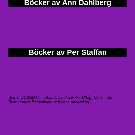
Böcker av Ann Dahlberg
Böcker av Per Staffan
Bok 1: SCANDZA – Skandinaviska Folks Uttåg: Del 1 - Den
Blomstrande Bronsåldern och dess undergång
.