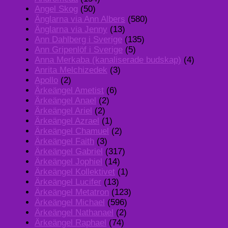
Angel Skog
(50)
Änglarna via Ann Albers
(580)
Änglarna via Jenny
(13)
Ann Dahlberg i Sverige
(135)
Ann Gripenlöf i Sverige
(5)
Anna Merkaba (kanaliserade budskap)
(4)
Anrita Melchizedek
(3)
Apollo
(2)
Ärkeängel Ametist
(6)
Ärkeängel Anael
(2)
Ärkeängel Ariel
(2)
Ärkeängel Azrael
(1)
Ärkeängel Chamuel
(2)
Ärkeängel Faith
(3)
Ärkeängel Gabriel
(317)
Ärkeängel Jophiel
(14)
Ärkeängel Kollektivet
(1)
Ärkeängel Lucifer
(13)
Ärkeängel Metatron
(123)
Ärkeängel Michael
(596)
Ärkeängel Nathanael
(2)
Ärkeängel Raphael
(74)