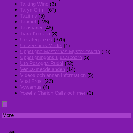
Talking Wind
(3)
Taryn Crimi
(67)
Tazjima
(5)
Teamet
(128)
Telosianer
(48)
Tiara Kumara
(3)
Uncategorized
(376)
Universums Moder
(1)
Uppstigna Mästarnas Mysterieskola
(15)
Uppstigningens Ljusarbeare
(5)
Ute Posegga-Rudel
(22)
Venus-meddelanden
(14)
Videos och annan information
(5)
Vital Frosi
(22)
Vywamus
(4)
Yosef's Clarion Calls och mer
(3)
More
Sök