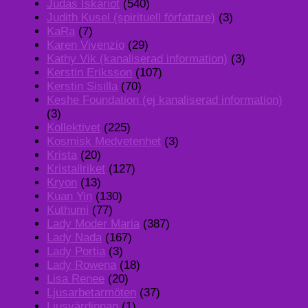
Judas Iskariot
(540)
Judith Kusel (spirituell författare)
(3)
KaRa
(7)
Karen Vivenzio
(29)
Kathy Vik (kanaliserad information)
(3)
Kerstin Eriksson
(107)
Kerstin Sisilla
(70)
Keshe Foundation (ej kanaliserad information)
(3)
Kollektivet
(225)
Kosmisk Medvetenhet
(3)
Krista
(20)
Kristallriket
(127)
Kryon
(13)
Kuan Yin
(130)
Kuthumi
(77)
Lady Moder Maria
(387)
Lady Nada
(167)
Lady Portia
(3)
Lady Rowena
(18)
Lisa Renee
(20)
Ljusarbetarmöten
(37)
Ljusvärdinnan
(1)