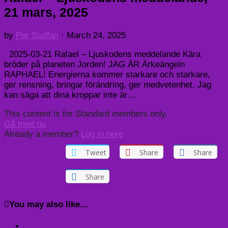
21 mars, 2025
by
Per Staffan
·
March 24, 2025
2025-03-21 Rafael – Ljuskodens meddelande Kära
bröder på planeten Jorden! JAG ÄR Ärkeängeln
RAPHAEL! Energierna kommer starkare och starkare,
ger rensning, bringar förändring, ger medvetenhet. Jag
kan säga att dina kroppar inte är…
This content is for Standard members only.
Gå med nu
Already a member?
Log in here
Tweet
Share
Share
Share
You may also like...