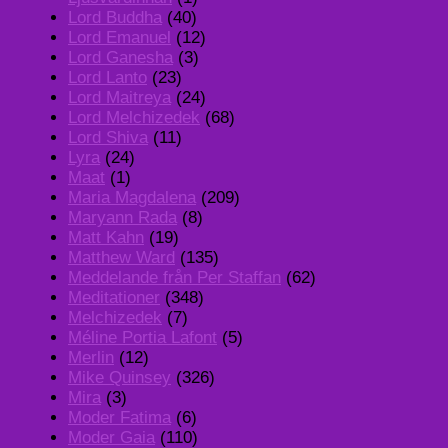
Lord Buddha
(40)
Lord Emanuel
(12)
Lord Ganesha
(3)
Lord Lanto
(23)
Lord Maitreya
(24)
Lord Melchizedek
(68)
Lord Shiva
(11)
Lyra
(24)
Maat
(1)
Maria Magdalena
(209)
Maryann Rada
(8)
Matt Kahn
(19)
Matthew Ward
(135)
Meddelande från Per Staffan
(62)
Meditationer
(348)
Melchizedek
(7)
Méline Portia Lafont
(5)
Merlin
(12)
Mike Quinsey
(326)
Mira
(3)
Moder Fatima
(6)
Moder Gaia
(110)