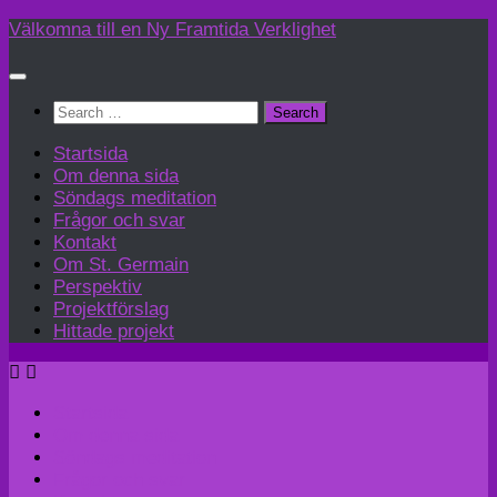
Skip
Välkomna till en Ny Framtida Verklighet
to
content
Search
for:
Startsida
Om denna sida
Söndags meditation
Frågor och svar
Kontakt
Om St. Germain
Perspektiv
Projektförslag
Hittade projekt
Startsida
Om denna sida
Söndags meditation
Frågor och svar