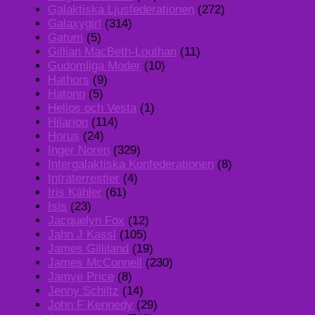
Galaktiska Ljusfederationen
(272)
Galaxygirl
(314)
Gatum
(5)
Gillian MacBeth-Louthan
(11)
Gudomliga Moder
(10)
Hathors
(9)
Hatonn
(5)
Helios och Vesta
(1)
Hilarion
(114)
Horus
(24)
Inger Noren
(329)
Intergalaktiska Konfederationen
(8)
Intraterrestier
(4)
Iris Kähler
(61)
Isis
(23)
Jacquelyn Fox
(12)
Jahn J Kassl
(105)
James Gilliland
(19)
James McConnell
(230)
Jamye Price
(8)
Jenny Schiltz
(14)
John F Kennedy
(29)