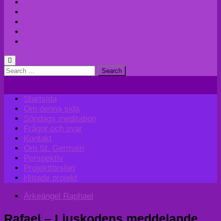
Kontakt
Om St. Germain
Perspektiv
Projektförslag
Hittade projekt
Search
for:
Startsida
Om denna sida
Söndags meditation
Frågor och svar
Kontakt
Om St. Germain
Perspektiv
Projektförslag
Hittade projekt
Ärkeängel Raphael
Rafael – Ljuskodens meddelande,