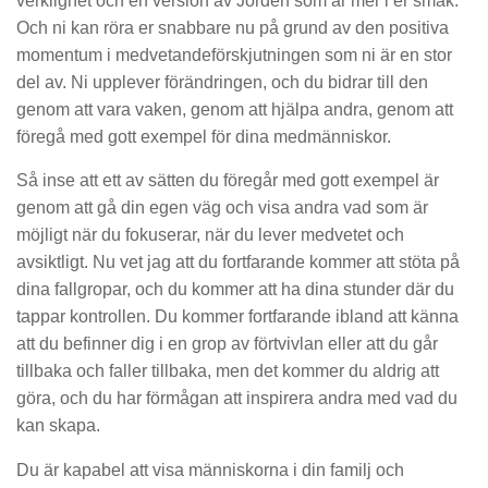
verklighet och en version av Jorden som är mer i er smak.
Och ni kan röra er snabbare nu på grund av den positiva
momentum i medvetandeförskjutningen som ni är en stor
del av. Ni upplever förändringen, och du bidrar till den
genom att vara vaken, genom att hjälpa andra, genom att
föregå med gott exempel för dina medmänniskor.
Så inse att ett av sätten du föregår med gott exempel är
genom att gå din egen väg och visa andra vad som är
möjligt när du fokuserar, när du lever medvetet och
avsiktligt. Nu vet jag att du fortfarande kommer att stöta på
dina fallgropar, och du kommer att ha dina stunder där du
tappar kontrollen. Du kommer fortfarande ibland att känna
att du befinner dig i en grop av förtvivlan eller att du går
tillbaka och faller tillbaka, men det kommer du aldrig att
göra, och du har förmågan att inspirera andra med vad du
kan skapa.
Du är kapabel att visa människorna i din familj och