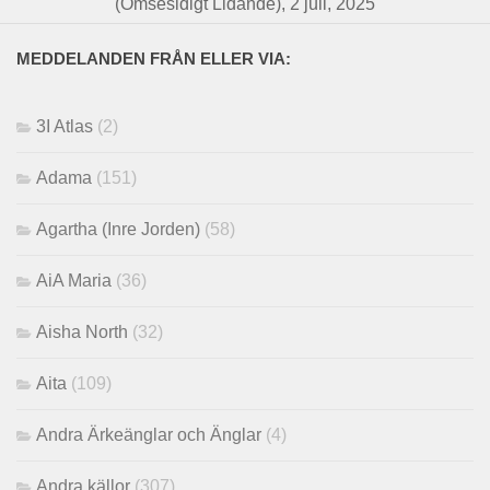
(Ömsesidigt Lidande), 2 juli, 2025
MEDDELANDEN FRÅN ELLER VIA:
3I Atlas
(2)
Adama
(151)
Agartha (Inre Jorden)
(58)
AiA Maria
(36)
Aisha North
(32)
Aita
(109)
Andra Ärkeänglar och Änglar
(4)
Andra källor
(307)