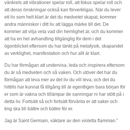
vänkrets att vibrationer spelar roll, att fokus spelar roll och
att deras önskningar också kan förverkligas. När du lever
ett liv som helt klart är det du medvetet skapat, kommer
andra människor i ditt liv att lägga märke till det. De
kommer att vilja veta vad din hemlighet är, och du kommer
att ha en hel avhandling tillgänglig för dem i det
ögonblicket eftersom du har tänkt på metafysik, skapandet
av verklighet, manifestation och hur allt är klart.
Du har förmågan att undervisa, leda och inspirera eftersom
du är så medveten och så vaken. Och utöver det har du
förmågan att leva mer av det liv du vill leva, och det du
hittills har kunnat få tillgång till är egentligen bara början för
er som är vakna och tillämpar de sanningar ni har stött på i
detta liv. Fortsätt så och fortsätt förvänta er att saker och
ting ska bli bättre och bättre för er.
Jag är Saint Germain, väktare av den violetta flamman.”