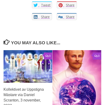
Tweet
Share
Share
Share
YOU MAY ALSO LIKE...
0
0
Kollektivet av Uppstigna
Mästare via Daniel
Scranton, 3 november,