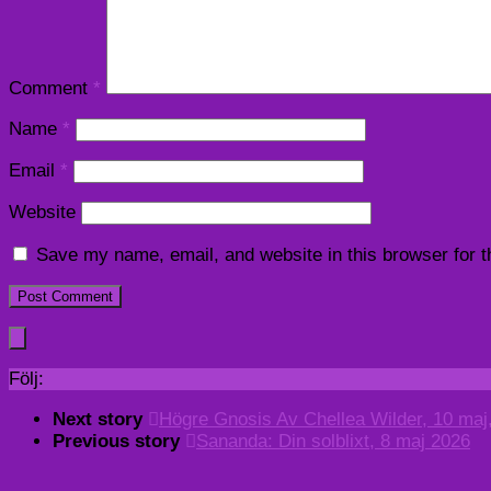
Comment
*
Name
*
Email
*
Website
Save my name, email, and website in this browser for 
Följ:
Next story
Högre Gnosis Av Chellea Wilder, 10 maj
Previous story
Sananda: Din solblixt, 8 maj 2026