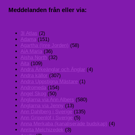
Meddelanden från eller via:
3I Atlas
(2)
Adama
(151)
Agartha (Inre Jorden)
(58)
AiA Maria
(36)
Aisha North
(32)
Aita
(109)
Andra Ärkeänglar och Änglar
(4)
Andra källor
(307)
Andra Uppstigna Mästare
(1)
Andromeda
(154)
Angel Skog
(50)
Änglarna via Ann Albers
(580)
Änglarna via Jenny
(13)
Ann Dahlberg i Sverige
(135)
Ann Gripenlöf i Sverige
(5)
Anna Merkaba (kanaliserade budskap)
(4)
Anrita Melchizedek
(3)