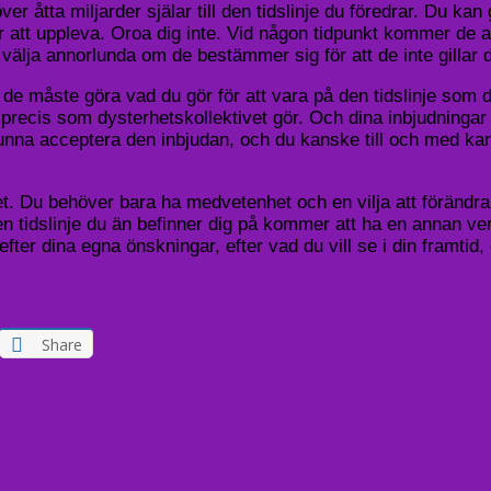
åtta miljarder själar till den tidslinje du föredrar. Du kan ge
r att uppleva. Oroa dig inte. Vid någon tidpunkt kommer de a
älja annorlunda om de bestämmer sig för att de inte gillar d
tt de måste göra vad du gör för att vara på den tidslinje som 
r precis som dysterhetskollektivet gör. Och dina inbjudnin
nna acceptera den inbjudan, och du kanske till och med kan 
et. Du behöver bara ha medvetenhet och en vilja att förändr
lken tidslinje du än befinner dig på kommer att ha en annan ve
 efter dina egna önskningar, efter vad du vill se i din framti
Share