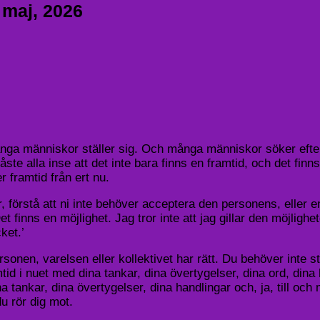
 maj, 2026
a människor ställer sig. Och många människor söker efter s
te alla inse att det inte bara finns en framtid, och det fin
er framtid från ert nu.
förstå att ni inte behöver acceptera den personens, eller enhe
 Det finns en möjlighet. Jag tror inte att jag gillar den möjlig
ket.’
onen, varelsen eller kollektivet har rätt. Du behöver inte stä
d i nuet med dina tankar, dina övertygelser, dina ord, dina ha
na tankar, dina övertygelser, dina handlingar och, ja, till oc
du rör dig mot.