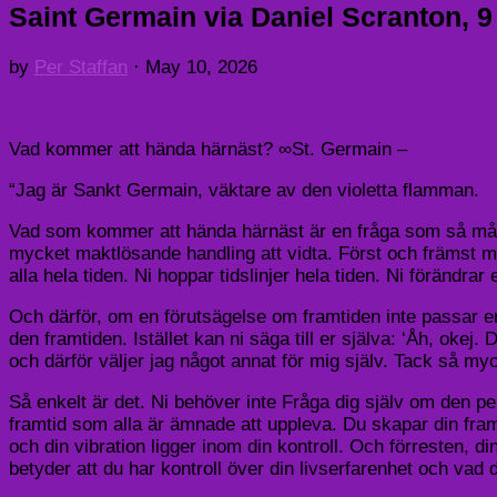
Saint Germain via Daniel Scranton, 9
by
Per Staffan
·
May 10, 2026
Vad kommer att hända härnäst? ∞St. Germain –
“Jag är Sankt Germain, väktare av den violetta flamman.
Vad som kommer att hända härnäst är en fråga som så mång
mycket maktlösande handling att vidta. Först och främst mås
alla hela tiden. Ni hoppar tidslinjer hela tiden. Ni förändrar 
Och därför, om en förutsägelse om framtiden inte passar er, 
den framtiden. Istället kan ni säga till er själva: ‘Åh, okej.
och därför väljer jag något annat för mig själv. Tack så myc
Så enkelt är det. Ni behöver inte Fråga dig själv om den pers
framtid som alla är ämnade att uppleva. Du skapar din framti
och din vibration ligger inom din kontroll. Och förresten, di
betyder att du har kontroll över din livserfarenhet och vad 