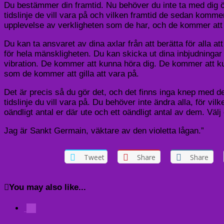
Du bestämmer din framtid. Nu behöver du inte ta med dig över 
tidslinje de vill vara på och vilken framtid de sedan komme
upplevelse av verkligheten som de har, och de kommer att v
Du kan ta ansvaret av dina axlar från att berätta för alla a
för hela mänskligheten. Du kan skicka ut dina inbjudninga
vibration. De kommer att kunna höra dig. De kommer att ku
som de kommer att gilla att vara på.
Det är precis så du gör det, och det finns inga knep med d
tidslinje du vill vara på. Du behöver inte ändra alla, för vi
oändligt antal er där ute och ett oändligt antal av dem. Välj
Jag är Sankt Germain, väktare av den violetta lågan.”
Tweet
Share
Share
You may also like...
0