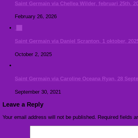
Saint Germain via Chellea Wilder, februari 25th, 2
February 26, 2026
0
Saint Germain via Daniel Scranton, 1 oktober, 202
October 2, 2025
Saint Germain via Caroline Oceana Ryan, 28 Sept
September 30, 2021
Leave a Reply
Your email address will not be published.
Required fields 