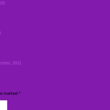
026
5
ember, 2021
are marked
*