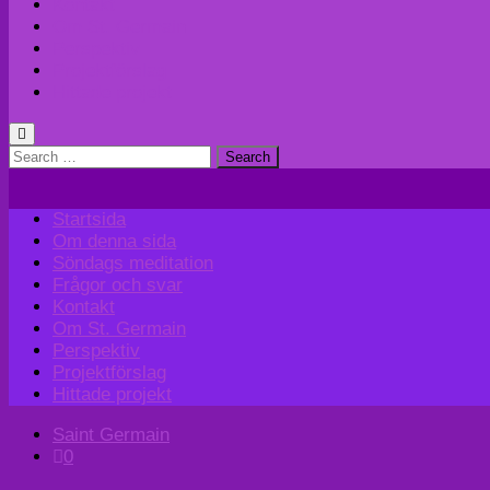
Kontakt
Om St. Germain
Perspektiv
Projektförslag
Hittade projekt
Search
for:
Startsida
Om denna sida
Söndags meditation
Frågor och svar
Kontakt
Om St. Germain
Perspektiv
Projektförslag
Hittade projekt
Saint Germain
0