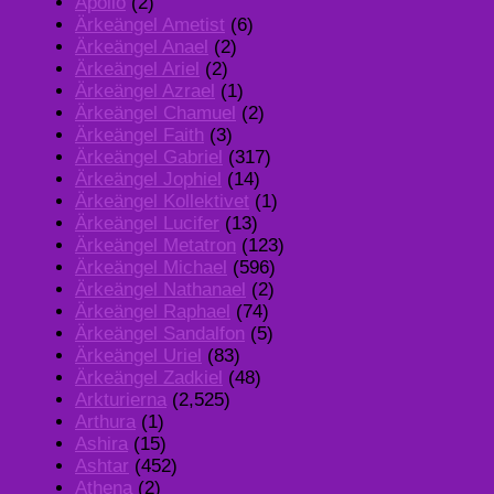
Apollo
(2)
Ärkeängel Ametist
(6)
Ärkeängel Anael
(2)
Ärkeängel Ariel
(2)
Ärkeängel Azrael
(1)
Ärkeängel Chamuel
(2)
Ärkeängel Faith
(3)
Ärkeängel Gabriel
(317)
Ärkeängel Jophiel
(14)
Ärkeängel Kollektivet
(1)
Ärkeängel Lucifer
(13)
Ärkeängel Metatron
(123)
Ärkeängel Michael
(596)
Ärkeängel Nathanael
(2)
Ärkeängel Raphael
(74)
Ärkeängel Sandalfon
(5)
Ärkeängel Uriel
(83)
Ärkeängel Zadkiel
(48)
Arkturierna
(2,525)
Arthura
(1)
Ashira
(15)
Ashtar
(452)
Athena
(2)