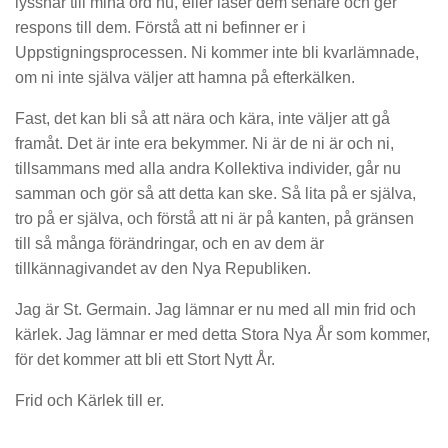
lyssnar till mina ord nu, eller läser dem senare och ger
respons till dem. Förstå att ni befinner er i
Uppstigningsprocessen. Ni kommer inte bli kvarlämnade,
om ni inte själva väljer att hamna på efterkälken.
Fast, det kan bli så att nära och kära, inte väljer att gå
framåt. Det är inte era bekymmer. Ni är de ni är och ni,
tillsammans med alla andra Kollektiva individer, går nu
samman och gör så att detta kan ske. Så lita på er själva,
tro på er själva, och förstå att ni är på kanten, på gränsen
till så många förändringar, och en av dem är
tillkännagivandet av den Nya Republiken.
Jag är St. Germain. Jag lämnar er nu med all min frid och
kärlek. Jag lämnar er med detta Stora Nya År som kommer,
för det kommer att bli ett Stort Nytt År.
Frid och Kärlek till er.