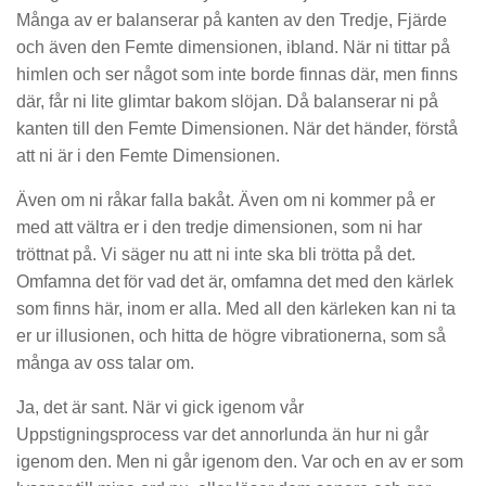
Många av er balanserar på kanten av den Tredje, Fjärde
och även den Femte dimensionen, ibland. När ni tittar på
himlen och ser något som inte borde finnas där, men finns
där, får ni lite glimtar bakom slöjan. Då balanserar ni på
kanten till den Femte Dimensionen. När det händer, förstå
att ni är i den Femte Dimensionen.
Även om ni råkar falla bakåt. Även om ni kommer på er
med att vältra er i den tredje dimensionen, som ni har
tröttnat på. Vi säger nu att ni inte ska bli trötta på det.
Omfamna det för vad det är, omfamna det med den kärlek
som finns här, inom er alla. Med all den kärleken kan ni ta
er ur illusionen, och hitta de högre vibrationerna, som så
många av oss talar om.
Ja, det är sant. När vi gick igenom vår
Uppstigningsprocess var det annorlunda än hur ni går
igenom den. Men ni går igenom den. Var och en av er som