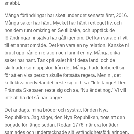
snabbt.
Många förändringar har skett under det senaste året, 2016.
Många saker har hänt. Mycket har hänt i ert eget liv, och
hos dem runt omkring er. Se tillbaka, och upptäck de
förändringar ni själva har gått igenom. Det kan vara en flytt
till ett annat område. Det kan vara en ny relation. Kanske ni
brutit upp från en relation och funnit en ny. Många olika
saker har hänt. Tänk på valet här i detta land, och de
skillnader som uppstod från det. Många hade förberett sig
för att en viss person skulle fortsätta regera. Men ni, det
kollektiva medvetandet, reste sig och sa: “Inte längre! Den
Främsta Skaparen reste sig och sa, “Nu är det nog.” Vi vill
inte att ha det så här längre.
Det är dags, mina bröder och systrar, för den Nya
Republiken. Jag säger, den Nya Republiken, trots att den
började för länge sedan. Redan 1776, när era förfäder
samlades och undertecknade självständighetsförklaringen.