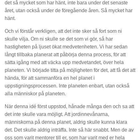
det så mycket som har hänt, inte bara under det senaste
året, utan också under de föregående åren. Så mycket har
hänt.
Och vi förstår verkligen, att det inte sker så fort som ni
skulle vilja. Om ni skulle se det som vi gör, så har
hastigheten på ljuset ökat medvetenheten. Vi har sedan
långt tillbaka planerat att påbörja denna process, för att
sätta igång med att väcka upp medvetandet, över hela
planeten. Vi började titta på möjligheten för det, att få det att
hända, för att sammanföra en hel planet i
uppstigningsprocessen. Inte planeten enbart, utan också
alla människor på planeten.
När denna idé först uppstod, hånade många den och sa att
det inte skulle vara möjligt. Att jordinnevånarna,
människorna på denna planet, aldrig skulle kunna klara
det. Det skulle aldrig inträffa. Inte så här snabbt. Men de av
oss som varit mentorer till er, som har varit med er hela