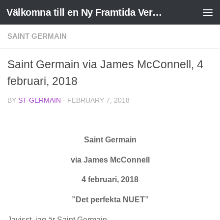
Välkomna till en Ny Framtida Verklighet
Skip to content
SAINT GERMAIN
Saint Germain via James McConnell, 4
februari, 2018
BY
ST-GERMAIN
·
FEBRUARY 7, 2018
Saint Germain
via James McConnell
4 februari, 2018
”Det perfekta NUET”
Javisst, jag är Saint Germain.