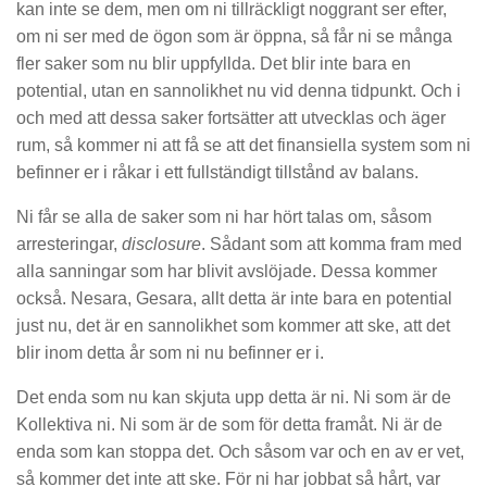
kan inte se dem, men om ni tillräckligt noggrant ser efter,
om ni ser med de ögon som är öppna, så får ni se många
fler saker som nu blir uppfyllda. Det blir inte bara en
potential, utan en sannolikhet nu vid denna tidpunkt. Och i
och med att dessa saker fortsätter att utvecklas och äger
rum, så kommer ni att få se att det finansiella system som ni
befinner er i råkar i ett fullständigt tillstånd av balans.
Ni får se alla de saker som ni har hört talas om, såsom
arresteringar,
disclosure
. Sådant som att komma fram med
alla sanningar som har blivit avslöjade. Dessa kommer
också. Nesara, Gesara, allt detta är inte bara en potential
just nu, det är en sannolikhet som kommer att ske, att det
blir inom detta år som ni nu befinner er i.
Det enda som nu kan skjuta upp detta är ni. Ni som är de
Kollektiva ni. Ni som är de som för detta framåt. Ni är de
enda som kan stoppa det. Och såsom var och en av er vet,
så kommer det inte att ske. För ni har jobbat så hårt, var