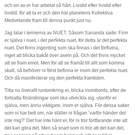
och en av er har arbetat så hårt. Livstid efter livstid efter
livstid, för att ta er och den här planetens Kollektiva
Medvetande fram till denna punkt just nu.
Jag talar i termerna av NUET. Såsom Sananda sade: Finn
er själva i nuet, i det perfekta nuet, för detta är det perfekta
nuet. Det finns ingenting som ska finnas i det förflutna,
inget att blicka bakåt över axeln på. Och det finns mycket
att se fram emot. Men för att se framåt till allt som komma
skall, så behöver ni först befinna er inom det perfekta nuet.
Och då manifesterar sig den perfekta framtiden.
Titta nu överallt runtomkring er, blicka inombords, efter de
fortsatta förändringar som ska utveckla sig, utanför er
själva, men ännu viktigare, inom er själva. För dessa saker
som ni har bett om, när ställer ni frågan ’varför händer det
inte mig?’ Det har inte hänt er, för ni tror fortfarande inte att
det kan göra det. Men så snart som ni tror att det kan det,