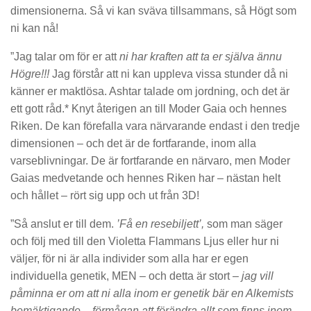
dimensionerna. Så vi kan sväva tillsammans, så Högt som
ni kan nå!
”Jag talar om för er att
ni har kraften att ta er själva ännu
Högre!!!
Jag förstår att ni kan uppleva vissa stunder då ni
känner er maktlösa. Ashtar talade om jordning, och det är
ett gott råd.* Knyt återigen an till Moder Gaia och hennes
Riken. De kan förefalla vara närvarande endast i den tredje
dimensionen – och det är de fortfarande, inom alla
varseblivningar. De är fortfarande en närvaro, men Moder
Gaias medvetande och hennes Riken har – nästan helt
och hållet – rört sig upp och ut från 3D!
”Så anslut er till dem.
’Få en resebiljett’,
som man säger
och följ med till den Violetta Flammans Ljus eller hur ni
väljer, för ni är alla individer som alla har er egen
individuella genetik, MEN – och detta är stort –
jag vill
påminna er om att ni alla inom er genetik bär en Alkemists
bemäktigande – förmågan att förändra allt som finns inom