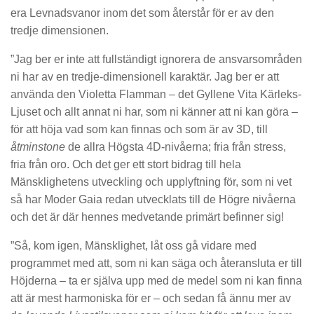
era Levnadsvanor inom det som återstår för er av den
tredje dimensionen.
”Jag ber er inte att fullständigt ignorera de ansvarsområden
ni har av en tredje-dimensionell karaktär. Jag ber er att
använda den Violetta Flamman – det Gyllene Vita Kärleks-
Ljuset och allt annat ni har, som ni känner att ni kan göra –
för att höja vad som kan finnas och som är av 3D, till
åtminstone
de allra Högsta 4D-nivåerna; fria från stress,
fria från oro. Och det ger ett stort bidrag till hela
Mänsklighetens utveckling och upplyftning för, som ni vet
så har Moder Gaia redan utvecklats till de Högre nivåerna
och det är där hennes medvetande primärt befinner sig!
”Så, kom igen, Mänsklighet, låt oss gå vidare med
programmet med att, som ni kan säga och återansluta er till
Höjderna – ta er själva upp med de medel som ni kan finna
att är mest harmoniska för er – och sedan få ännu mer av