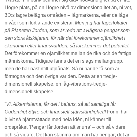
Högre plats, på en Högre nivå av dimensionalitet än, ni vet,
3D:s lägre belägna områden – lågmarkerna, eller de låga
nivåer som fortfarande existerar.
Men jag har lagerlokaler
på Planeten Jorden, som är redo att avlägsna pengar som
den stora åtskiljaren, för när det förekommer ojämlikhet i
ekonomin eller finansvärlden, så förekommer det polaritet.
Det förekommer en ojämlikhet mellan de rika och de fattiga
människorna. Tidigare fanns det en slags mellangrupp,
men de har nästintill utplånats. Så ni har de få som är
förmögna och den övriga världen. Detta är en tredje-
dimensionell skapelse, en låg-vibrations-tredje-
dimensionell skapelse.
”
Vi, Alkemisterna,
får det i balans, så att samtliga får
Gudomligt Styre och finansiell självständighet!!
För ni har
blivit så hjärntvättade med hela idén, ni känner till
ordspråket ’Pengar får Jorden att snurra’ – och så vidare
och så vidare. Det kan stämma om man har pengar; det är