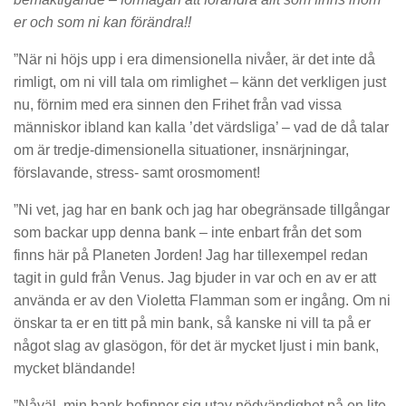
er och som ni kan förändra!!
”När ni höjs upp i era dimensionella nivåer, är det inte då
rimligt, om ni vill tala om rimlighet – känn det verkligen just
nu, förnim med era sinnen den Frihet från vad vissa
människor ibland kan kalla ’det värdsliga’ – vad de då talar
om är tredje-dimensionella situationer, insnärjningar,
förslavande, stress- samt orosmoment!
”Ni vet, jag har en bank och jag har obegränsade tillgångar
som backar upp denna bank – inte enbart från det som
finns här på Planeten Jorden! Jag har tillexempel redan
tagit in guld från Venus. Jag bjuder in var och en av er att
använda er av den Violetta Flamman som er ingång. Om ni
önskar ta er en titt på min bank, så kanske ni vill ta på er
något slag av glasögon, för det är mycket ljust i min bank,
mycket bländande!
”Nåväl, min bank befinner sig utav nödvändighet på en lite