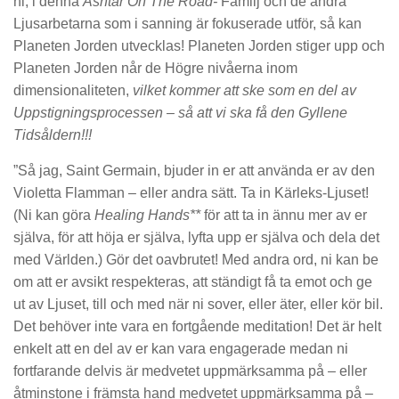
ni, i denna
Ashtar On The Road-
Familj och de andra
Ljusarbetarna som i sanning är fokuserade utför, så kan
Planeten Jorden utvecklas! Planeten Jorden stiger upp och
Planeten Jorden når de Högre nivåerna inom
dimensionaliteten,
vilket kommer att ske som en del av
Uppstigningsprocessen – så att vi ska få den Gyllene
Tidsåldern!!!
”Så jag, Saint Germain, bjuder in er att använda er av den
Violetta Flamman – eller andra sätt. Ta in Kärleks-Ljuset!
(Ni kan göra
Healing Hands**
för att ta in ännu mer av er
själva, för att höja er själva, lyfta upp er själva och dela det
med Världen.) Gör det oavbrutet! Med andra ord, ni kan be
om att er avsikt respekteras, att ständigt få ta emot och ge
ut av Ljuset, till och med när ni sover, eller äter, eller kör bil.
Det behöver inte vara en fortgående meditation! Det är helt
enkelt att en del av er kan vara engagerade medan ni
fortfarande delvis är medvetet uppmärksamma på – eller
åtminstone i främsta hand medvetet uppmärksamma på –