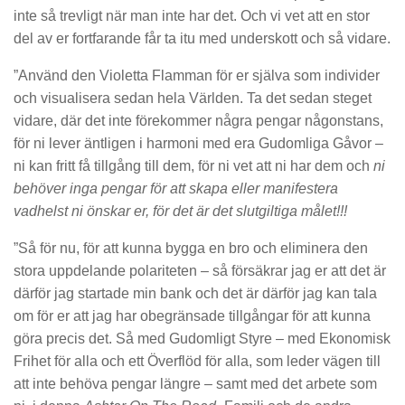
inte så trevligt när man inte har det. Och vi vet att en stor
del av er fortfarande får ta itu med underskott och så vidare.
”Använd den Violetta Flamman för er själva som individer
och visualisera sedan hela Världen. Ta det sedan steget
vidare, där det inte förekommer några pengar någonstans,
för ni lever äntligen i harmoni med era Gudomliga Gåvor –
ni kan fritt få tillgång till dem, för ni vet att ni har dem och
ni
behöver inga pengar för att skapa eller manifestera
vadhelst ni önskar er, för det är det slutgiltiga målet!!!
”Så för nu, för att kunna bygga en bro och eliminera den
stora uppdelande polariteten – så försäkrar jag er att det är
därför jag startade min bank och det är därför jag kan tala
om för er att jag har obegränsade tillgångar för att kunna
göra precis det. Så med Gudomligt Styre – med Ekonomisk
Frihet för alla och ett Överflöd för alla, som leder vägen till
att inte behöva pengar längre – samt med det arbete som