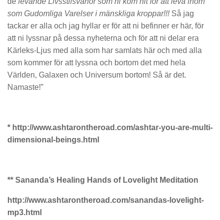
de
levande Livsstilsvanor som ni kom hit för att leva inom
som Gudomliga Varelser i mänskliga kroppar!!!
Så jag
tackar er alla och jag hyllar er för att ni befinner er här, för
att ni lyssnar på dessa nyheterna och för att ni delar era
Kärleks-Ljus med alla som har samlats här och med alla
som kommer för att lyssna och bortom det med hela
Världen, Galaxen och Universum bortom! Så är det.
Namaste!”
*
http://www.ashtarontheroad.com/ashtar-you-are-multi-
dimensional-beings.html
** Sananda’s Healing Hands of Lovelight Meditation
http://www.ashtarontheroad.com/sanandas-lovelight-
mp3.html