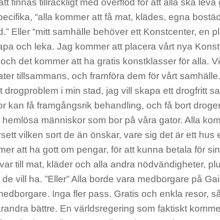
t finnas tillräckligt med överflöd för att alla ska leva 
pecifika, “alla kommer att få mat, klädes, egna bostäder
.” Eller “mitt samhälle behöver ett Konstcenter, en pl
kapa och leka. Jag kommer att placera vårt nya Kons
 och det kommer att ha gratis konstklasser för alla. 
ter tillsammans, och framföra dem för vårt samhälle. ”E
t drogproblem i min stad, jag vill skapa ett drogfritt 
 kan få framgångsrik behandling, och få bort drogerna
s hemlösa människor som bor på våra gator. Alla komm
ett vilken sort de än önskar, vare sig det är ett hus 
er att ha gott om pengar, för att kunna betala för si
ar till mat, kläder och alla andra nödvändigheter, plu
t de vill ha. ”Eller” Alla borde vara medborgare på Gai
edborgare. Inga fler pass. Gratis och enkla resor, så 
randra bättre. En världsregering som faktiskt kommer