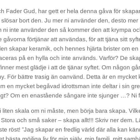
h Fader Gud, har gett er hela denna gåva för skapan
te slösar bort den. Ju mer ni använder den, desto me
 ni inte använder den så kommer den att krympa och
 gåvorna förtjänar att användas, för att tjäna sitt syft
len skapar keramik, och hennes hjärta brister om en 
ceras på en hylla och inte används. Varför? De skapa
inner mest glädje i att de tjänar syftet. Om någon g
y. För bättre trasig än oanvänd. Detta är en mycket
 Om en mycket begåvad idrottsman inte deltar i sin gren
kigt? Om en enastående sångare inte sjunger …? Ni fa
i liten skala om ni måste, men börja bara skapa. Vilke
? Stora och små saker – skapa allt!!! Skriv ner dem.
ste röst! ”Jag skapar en fredlig värld där alla kan kä
t bästa möjliga liv för mig själv, min familj, mitt samh