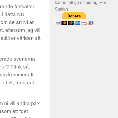
känner att ge ett bidrag. Per
rande fortsätter.
Staffan
 i detta NU.
om de är! Ni är
t, eftersom jag vill
eställ er världen så
merade scenerna
 hur? Tänk så.
sum kommer att
olodek, men det
m ni vill ändra på?
som att “det