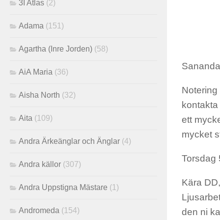
3I Atlas
(2)
Adama
(151)
Agartha (Inre Jorden)
(58)
Sananda 
AiA Maria
(36)
Notering
Aisha North
(32)
kontakta
Aita
(109)
ett myck
mycket st
Andra Ärkeänglar och Änglar
(4)
Torsdag
Andra källor
(307)
Kära DD, 
Andra Uppstigna Mästare
(1)
Ljusarbet
Andromeda
(154)
den ni ka