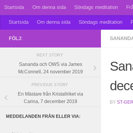
Startsida
Om denna sida
Söndags meditation
Fr
Skip to content
Startsida
Om denna sida
Söndags meditation
F
SANAND
FÖLJ:
NEXT STORY
San
Sananda och OWS via James
McConnell, 24 november 2019
dec
PREVIOUS STORY
En Mästare från Kristallriket via
Carina, 7 december 2019
BY
ST-GE
MEDDELANDEN FRÅN ELLER VIA: