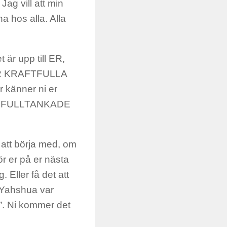
Jag vill att min
na hos alla. Alla
 är upp till ER,
 ÄR KRAFTFULLA
 känner ni er
ar är FULLTANKADE
 att börja med, om
ör er på er nästa
 Eller få det att
n Yahshua var
g”. Ni kommer det