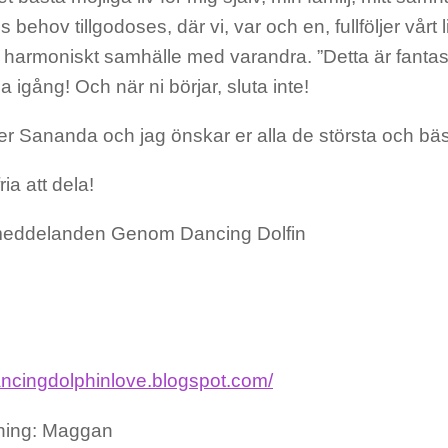
ls behov tillgodoses, där vi, var och en, fullföljer vår
tt harmoniskt samhälle med varandra. ”Detta är fanta
 igång! Och när ni börjar, sluta inte!
r Sananda och jag önskar er alla de största och bä
ria att dela!
meddelanden Genom Dancing Dolfin
dancingdolphinlove.blogspot.com/
ning: Maggan