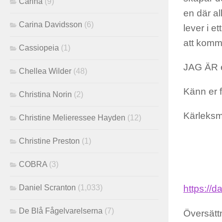
Carina
(9)
en där al
Carina Davidsson
(6)
lever i e
att komma
Cassiopeia
(1)
JAG ÄR e
Chellea Wilder
(48)
Känn er f
Christina Norin
(2)
Kärleks
Christine Melieressee Hayden
(12)
Christine Preston
(1)
COBRA
(3)
Daniel Scranton
(1,033)
https://
De Blå Fågelvarelserna
(7)
Översätt