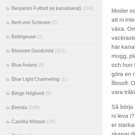
Benjamin Fulford (ej kanaliserat)
(104)
Moder oc
att ni in
Berit von Scheven
(2)
växa. Om
Betelgeuse
(2)
vackraste
här kana
Blossom Goodchild
(302)
mugg, pla
och hon f
Blue Avians
(9)
göra en n
Blue Light Channeling
(1)
filosofi.
vara trå
Börge Höglund
(5)
Så börja 
Brenda
(549)
ni leva i
Camilla Nilsson
(26)
er starka
skapar de