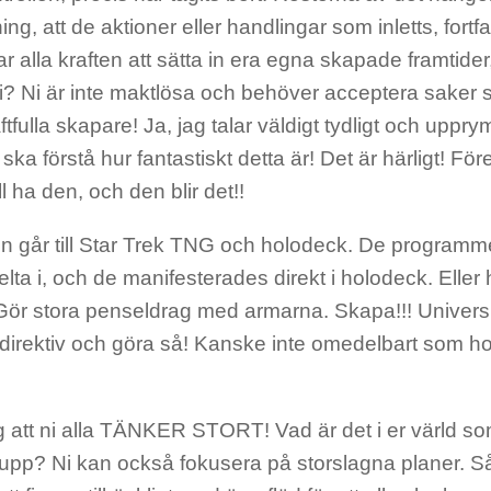
g, att de aktioner eller handlingar som inletts, fortfa
r alla kraften att sätta in era egna skapade framtider,
i? Ni är inte maktlösa och behöver acceptera saker s
tfulla skapare! Ja, jag talar väldigt tydligt och upprym
a ska förstå hur fantastiskt detta är! Det är härligt! För
ll ha den, och den blir det!!
en går till Star Trek TNG och holodeck. De program
delta i, och de manifesterades direkt i holodeck. Eller
Gör stora penseldrag med armarna. Skapa!!! Univer
 direktiv och göra så! Kanske inte omedelbart som h
ag att ni alla TÄNKER STORT! Vad är det i er värld so
upp? Ni kan också fokusera på storslagna planer. Så