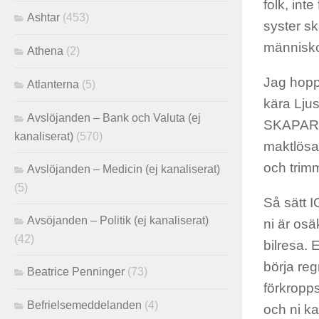
folk, int
Ashtar
(453)
syster sk
människo
Athena
(2)
Jag hoppa
Atlanterna
(5)
kära Lju
Avslöjanden – Bank och Valuta (ej
SKAPARE 
kanaliserat)
(570)
maktlösa 
och trimm
Avslöjanden – Medicin (ej kanaliserat)
(5)
Så sätt I
Avsöjanden – Politik (ej kanaliserat)
ni är osä
(42)
bilresa. 
börja reg
Beatrice Penninger
(73)
förkropps
Befrielsemeddelanden
(4)
och ni k