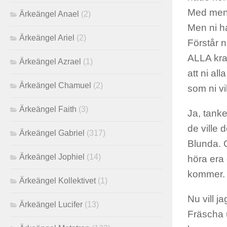
Med menin
Ärkeängel Anael
(2)
Men ni ha
Ärkeängel Ariel
(2)
Förstår n
ALLA kraf
Ärkeängel Azrael
(1)
att ni all
Ärkeängel Chamuel
(2)
som ni vi
Ärkeängel Faith
(3)
Ja, tank
de ville 
Ärkeängel Gabriel
(317)
Blunda. 
Ärkeängel Jophiel
(14)
höra era
kommer.
Ärkeängel Kollektivet
(1)
Nu vill j
Ärkeängel Lucifer
(13)
Fräscha 