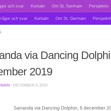
ågor och svar
Kontakt
Om St. Germain
Perspektiv
rågor och svar
Kontakt
Om St. Germain
Perspekti
A
anda via Dancing Dolphi
ember 2019
RMAIN
·
DECEMBER 8, 2019
Sananda via Dancing Dolphin, 5 december 2