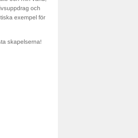
t livsuppdrag och
stiska exempel för
sta skapelserna!