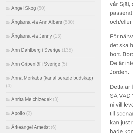
vår Själ,
Angel Skog
(50)
passerat 
och/eller
Änglarna via Ann Albers
(580)
För närv
Änglarna via Jenny
(13)
det ska b
Ann Dahlberg i Sverige
(135)
bort. Bor
De är int
Ann Gripenlöf i Sverige
(5)
Jorden.
Anna Merkaba (kanaliserade budskap)
(4)
Detta är 
SÅ VAD V
Anrita Melchizedek
(3)
ni vill l
till scena
Apollo
(2)
kan just 
Ärkeängel Ametist
(6)
hade kont