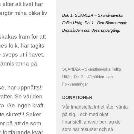
fter att livet har
rgör mina olika liv
Bok 1: SCANDZA – Skandinaviska
Folks Uttåg: Del 1 - Den Blomstrande
Bronsåldern och dess undergång
.
kakas fram för att
s folk, har tagits
 sveps ut i havet.
 människorna på
SCANDZA – Skandinaviska Folks
Uttåg: Del 2 – Järnåldern och
Folkvandringar
se, har uppnåtts!!
fter. Se världen
DONATIONER
ra. Ge ingen kraft
Vår finansiella frihet låter vänta
te slutet!!! Saker
på sig. I och med ökat
finansiellt ansvar ber jag de
ror på att de som
som har resurser och så
 fortfarande kvar.