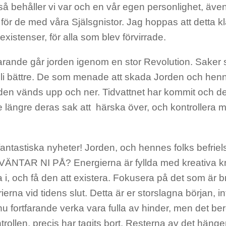
 så behåller vi var och en vår egen personlighet, även e
för de med våra Själsgnistor. Jag hoppas att detta kla
 existenser, för alla som blev förvirrade.
arande går jorden igenom en stor Revolution. Saker s
li bättre. De som menade att skada Jorden och henne
den vänds upp och ner. Tidvattnet har kommit och de
e längre deras sak att härska över, och kontrollera
fantastiska nyheter! Jorden, och hennes folks befriel
ÄNTAR NI PÅ? Energierna är fyllda med kreativa kra
eva i, och få den att existera. Fokusera på det som är b
rierna vid tidens slut. Detta är er storslagna början, in
nu fortfarande verka vara fulla av hinder, men det be
rollen, precis har tagits bort. Resterna av det hänger