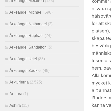
kommer at
Ärkeängel Metatron
(123)
ni vara s
Ärkeängel Michael
(596)
hälsovård
för att s
Ärkeängel Nathanael
(2)
platsen),
Ärkeängel Raphael
(74)
skapa tea
besvärlig
Ärkeängel Sandalfon
(5)
människor
Ärkeängel Uriel
(83)
tusental
hem, oavs
Ärkeängel Zadkiel
(48)
Alla komm
Arkturierna
(2,525)
mycket kv
allt anna
Arthura
(1)
länders m
känna va
Ashira
(15)