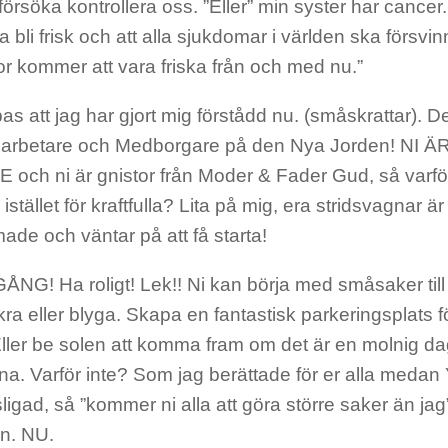
e försöka kontrollera oss. ”Eller” min syster har cancer. 
a bli frisk och att alla sjukdomar i världen ska försvin
r kommer att vara friska från och med nu.”
s att jag har gjort mig förstådd nu. (småskrattar). Det
sarbetare och Medborgare på den Nya Jorden! NI
och ni är gnistor från Moder & Fader Gud, så varför
istället för kraftfulla? Lita på mig, era stridsvagn
ade och väntar på att få starta!
GÅNG! Ha roligt! Lek!! Ni kan börja med småsaker till
kra eller blyga. Skapa en fantastisk parkeringsplats f
Eller be solen att komma fram om det är en molnig dag.
na. Varför inte? Som jag berättade för er alla meda
ligad, så ”kommer ni alla att göra större saker än ja
an. NU.