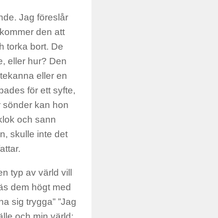
de. Jag föreslår
r kommer den att
 torka bort. De
e, eller hur? Den
tekanna eller en
des för ett syfte,
år sönder kan hon
 klok och sann
, skulle inte det
ttar.
n typ av värld vill
 Läs dem högt med
nna sig trygga” ”Jag
älle och min värld;