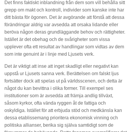
Det finns faktiskt inblandning från dem som vill behålla sitt
grepp om makt och kontroll, individer som kanske inte har
ditt bästa för ögonen. Det är avgörande att förstå att dessa
förändringar aldrig var avsedda att orsaka lidande eller
beröva någon deras grundläggande behov och rättigheter.
Istället är det obehag och de svårigheter som vissa
upplever ofta ett resultat av handlingar som vidtas av dem
som inte genuint är i linje med Ljusets verk.
Det är viktigt att inse att inget skadligt eller negativt kan
uppstå ur Ljusets sanna verk. Berättelsen om falskt ljus
fortsätter dock att spelas ut på världsscenen, och detta är
något du kan bevittna i olika former. Till exempel ses
institutioner som är avsedda att främja andlig tillväxt,
såsom kyrkor, ofta vända ryggen åt de fattiga och
oskyldiga. Istället för att erbjuda stöd och medkänsla kan
dessa etablissemang prioritera ekonomisk vinning och
politiska allianser, berika sig själva samtidigt som de