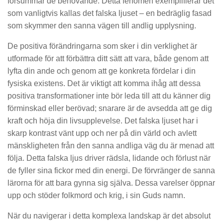
försummar de behövande. Detta fenomen exemplifierar det
som vanligtvis kallas det falska ljuset – en bedräglig fasad
som skymmer den sanna vägen till andlig upplysning.
De positiva förändringarna som sker i din verklighet är
utformade för att förbättra ditt sätt att vara, både genom att
lyfta din ande och genom att ge konkreta fördelar i din
fysiska existens. Det är viktigt att komma ihåg att dessa
positiva transformationer inte bör leda till att du känner dig
förminskad eller berövad; snarare är de avsedda att ge dig
kraft och höja din livsupplevelse. Det falska ljuset har i
skarp kontrast vänt upp och ner på din värld och avlett
mänskligheten från den sanna andliga väg du är menad att
följa. Detta falska ljus driver rädsla, lidande och förlust när
de fyller sina fickor med din energi. De förvränger de sanna
lärorna för att bara gynna sig själva. Dessa varelser öppnar
upp och stöder folkmord och krig, i sin Guds namn.
När du navigerar i detta komplexa landskap är det absolut