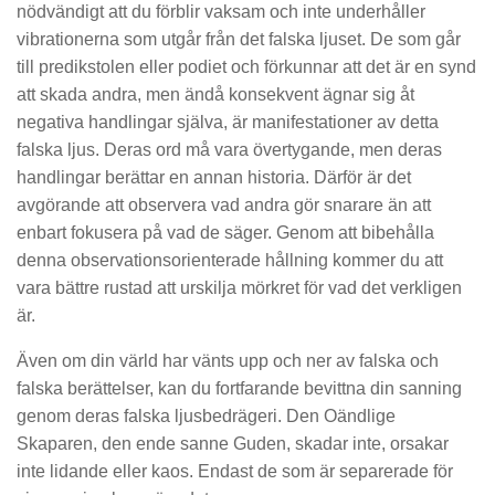
nödvändigt att du förblir vaksam och inte underhåller
vibrationerna som utgår från det falska ljuset. De som går
till predikstolen eller podiet och förkunnar att det är en synd
att skada andra, men ändå konsekvent ägnar sig åt
negativa handlingar själva, är manifestationer av detta
falska ljus. Deras ord må vara övertygande, men deras
handlingar berättar en annan historia. Därför är det
avgörande att observera vad andra gör snarare än att
enbart fokusera på vad de säger. Genom att bibehålla
denna observationsorienterade hållning kommer du att
vara bättre rustad att urskilja mörkret för vad det verkligen
är.
Även om din värld har vänts upp och ner av falska och
falska berättelser, kan du fortfarande bevittna din sanning
genom deras falska ljusbedrägeri. Den Oändlige
Skaparen, den ende sanne Guden, skadar inte, orsakar
inte lidande eller kaos. Endast de som är separerade för