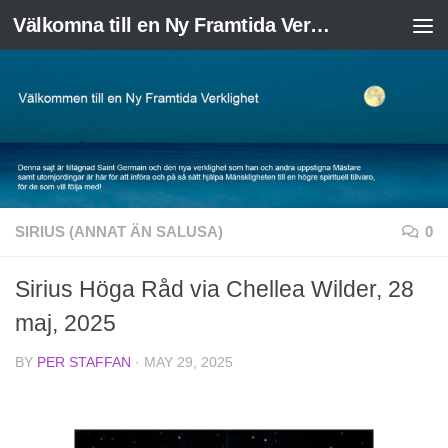
Välkomna till en Ny Framtida Verklighet
Skip to content
SIRIUS (ANNAT ÄN SALUSA)
0
Sirius Höga Råd via Chellea Wilder, 28
maj, 2025
BY
PER STAFFAN
·
MAY 29, 2025