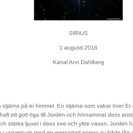
SIRIUS
1 augusti 2018
Kanal Ann Dahlberg
 stjärna på er himmel. En stjärna som vakar över Er 
d haft ett gott öga till Jorden och hörsammat dess ans
ch stärka ljuset i dess inre och yttre väsen. Jorden har
rla i universum med en egenartad energi av både låg 