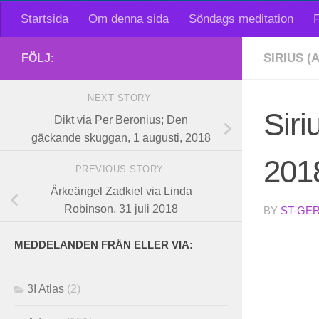
Startsida
Om denna sida
Söndags meditation
F
SIRIUS (
FÖLJ:
NEXT STORY
Siri
Dikt via Per Beronius; Den
gäckande skuggan, 1 augusti, 2018
201
PREVIOUS STORY
Ärkeängel Zadkiel via Linda
Robinson, 31 juli 2018
BY
ST-GE
MEDDELANDEN FRÅN ELLER VIA:
3I Atlas
(2)