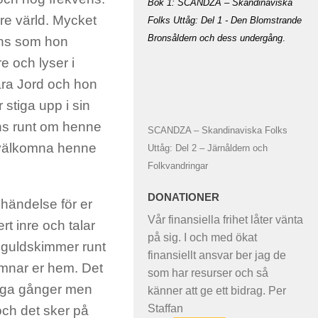
Bok 1: SCANDZA – Skandinaviska
are värld. Mycket
Folks Uttåg: Del 1 - Den Blomstrande
Bronsåldern och dess undergång
.
lans som hon
e och lyser i
ära Jord och hon
 stiga upp i sin
inns runt om henne
SCANDZA – Skandinaviska Folks
tt välkomna henne
Uttåg: Del 2 – Järnåldern och
Folkvandringar
DONATIONER
 händelse för er
Vår finansiella frihet låter vänta
ert inre och talar
på sig. I och med ökat
tt guldskimmer runt
finansiellt ansvar ber jag de
mnar er hem. Det
som har resurser och så
många gånger men
känner att ge ett bidrag. Per
Staffan
t och det sker på