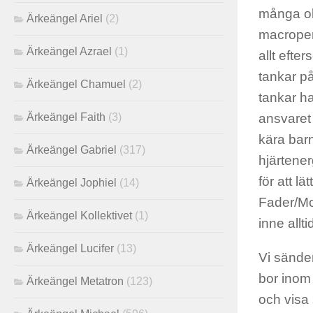
många oli
Ärkeängel Ariel
(2)
macropers
Ärkeängel Azrael
(1)
allt efte
tankar p
Ärkeängel Chamuel
(2)
tankar h
Ärkeängel Faith
(3)
ansvaret 
kära barn
Ärkeängel Gabriel
(317)
hjärtener
för att l
Ärkeängel Jophiel
(14)
Fader/Mod
Ärkeängel Kollektivet
(1)
inne allti
Ärkeängel Lucifer
(13)
Vi sänder
bor inom 
Ärkeängel Metatron
(123)
och visa 