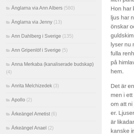
Änglarna via Ann Albers
(580)
Hon har k
ljus har 
Änglarna via Jenny
(13)
önskar oc
guldskim
Ann Dahlberg i Sverige
(135)
lyser nu 
Ann Gripenlöf i Sverige
(5)
fulla ren
på himlav
Anna Merkaba (kanaliserade budskap)
hem.
(4)
Det är en
Anrita Melchizedek
(3)
men i ett 
Apollo
(2)
om att ni
er. Ljus
Ärkeängel Ametist
(6)
är likada
Ärkeängel Anael
(2)
kanske int