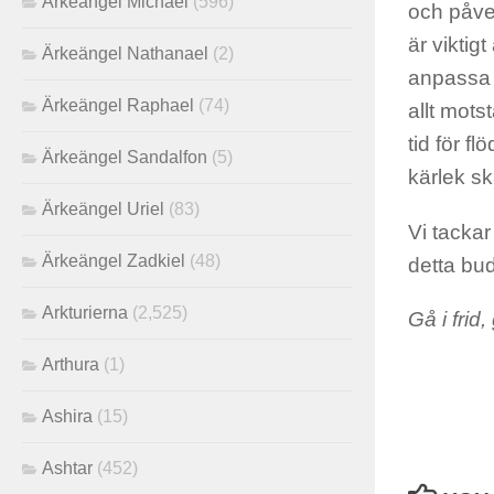
Ärkeängel Michael
(596)
och påver
är viktig
Ärkeängel Nathanael
(2)
anpassa s
Ärkeängel Raphael
(74)
allt mots
tid för f
Ärkeängel Sandalfon
(5)
kärlek sk
Ärkeängel Uriel
(83)
Vi tackar
Ärkeängel Zadkiel
(48)
detta bud
Arkturierna
(2,525)
Gå i frid,
Arthura
(1)
Ashira
(15)
Ashtar
(452)