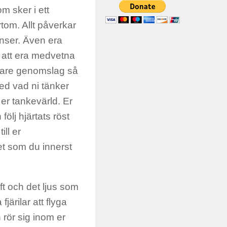
m sker i ett
rtom. Allt påverkar
venser. Även era
 att era medvetna
bbare genomslag så
med vad ni tänker
 er tankevärld. Er
ölj hjärtats röst
ill er
et som du innerst
aft och det ljus som
järilar att flyga
 rör sig inom er