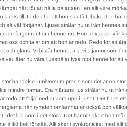
ämpat hårt för att hålla balansen i en allt yttre mörk
nu sänts till Jorden för att hon ska få tillbaka den ba
h så väl förtjänar. Ljuset strålar nu ut från hennes inr
rande färger runt om henne nu. Hon är vacker vår k
mot oss och talar om att hon är redo. Redo för att åter
het och glans. Vi bistår henne, alla vi stjärnor som f
alvet låter nu våra ljusstrålar lysa mot henne för a
 stor händelse i universum precis som det är en stor
lite mindre format. Era hjärtans ljus strålar nu ut från 
 är redo att följa med er Jord upp i ljuset. Det finns e
energierna från rymden omfamnar er också och välko
nt i det lilla som i det stora. Det har ni säkert hört 
e alltid helt förstått. Allt sker i synkronicitet med all