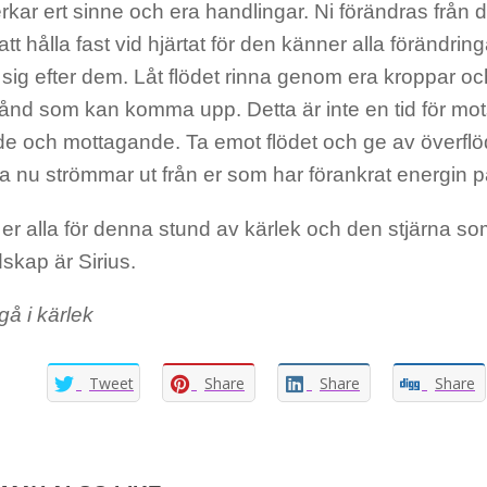
kar ert sinne och era handlingar. Ni förändras från da
t att hålla fast vid hjärtat för den känner alla förändri
ig efter dem. Låt flödet rinna genom era kroppar och
tånd som kan komma upp. Detta är inte en tid för mot
löde och mottagande. Ta emot flödet och ge av överflö
a nu strömmar ut från er som har förankrat energin 
 er alla för denna stund av kärlek och den stjärna so
skap är Sirius.
 gå i kärlek
Tweet
Share
Share
Share