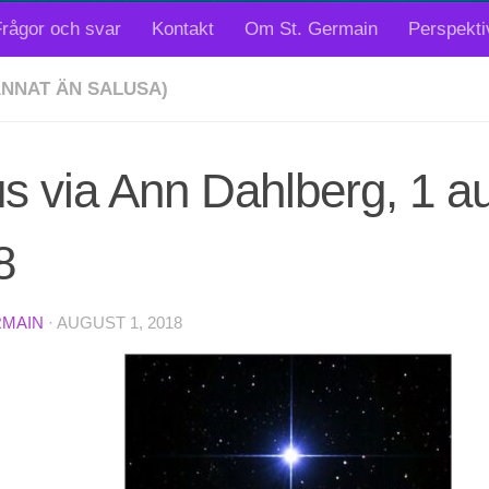
rågor och svar
Kontakt
Om St. Germain
Perspekti
ANNAT ÄN SALUSA)
us via Ann Dahlberg, 1 au
8
RMAIN
·
AUGUST 1, 2018