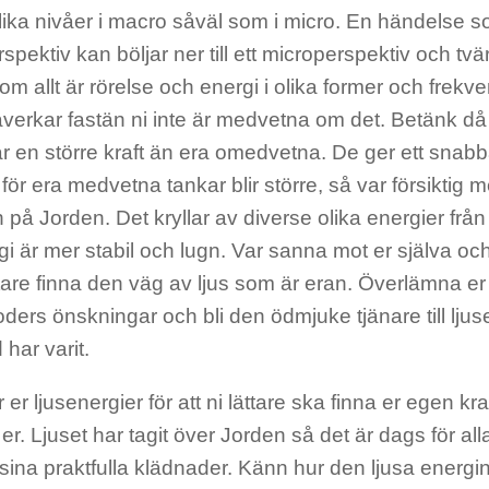
ka nivåer i macro såväl som i micro. En händelse so
pektiv kan böljar ner till ett microperspektiv och tvä
rsom allt är rörelse och energi i olika former och frek
åverkar fastän ni inte är medvetna om det. Betänk då
ar en större kraft än era omedvetna. De ger ett sna
för era medvetna tankar blir större, så var försiktig 
 på Jorden. Det kryllar av diverse olika energier från
gi är mer stabil och lugn. Var sanna mot er själva och f
ättare finna den väg av ljus som är eran. Överlämna er t
ers önskningar och bli den ödmjuke tjänare till ljus
d har varit.
 er ljusenergier för att ni lättare ska finna er egen kr
er. Ljuset har tagit över Jorden så det är dags för alla f
sina praktfulla klädnader. Känn hur den ljusa energin