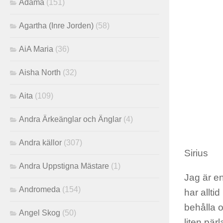
Adama
(151)
Agartha (Inre Jorden)
(58)
AiA Maria
(36)
Aisha North
(32)
Aita
(109)
Andra Ärkeänglar och Änglar
(4)
Andra källor
(307)
Sirius
Andra Uppstigna Mästare
(1)
Jag är en
Andromeda
(154)
har allti
behålla o
Angel Skog
(50)
liten pä