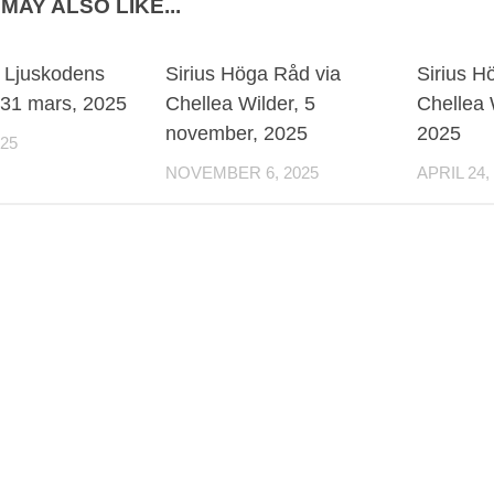
MAY ALSO LIKE...
0
– Ljuskodens
Sirius Höga Råd via
Sirius H
 31 mars, 2025
Chellea Wilder, 5
Chellea W
november, 2025
2025
025
NOVEMBER 6, 2025
APRIL 24,