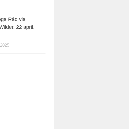
0
öga Råd via
ilder, 22 april,
 2025