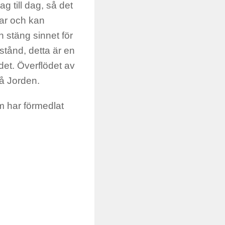
g till dag, så det
ngar och kan
 stäng sinnet för
stånd, detta är en
det. Överflödet av
på Jorden.
m har förmedlat