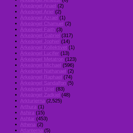
Ärkeängel Anael
(2)
Ärkeängel Ariel
(2)
Ärkeängel Azrael
(1)
Ärkeängel Chamuel
(2)
Ärkeängel Faith
(3)
Ärkeängel Gabriel
(317)
Ärkeängel Jophiel
(14)
Ärkeängel Kollektivet
(1)
Ärkeängel Lucifer
(13)
Ärkeängel Metatron
(123)
Ärkeängel Michael
(596)
Ärkeängel Nathanael
(2)
Ärkeängel Raphael
(74)
Ärkeängel Sandalfon
(5)
Ärkeängel Uriel
(83)
Ärkeängel Zadkiel
(48)
Arkturierna
(2,525)
Arthura
(1)
Ashira
(15)
Ashtar
(453)
Athena
(2)
Atlanterna
(5)