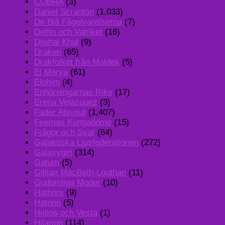
COBRA
(3)
Daniel Scranton
(1,033)
De Blå Fågelvarelserna
(7)
Delfin och Valriket
(16)
Djwhal Khul
(9)
Draken
(65)
Drakfolket från Maldek
(5)
El Morya
(61)
Elohim
(4)
Enhörningarnas Rike
(17)
Erena Velazquez
(3)
Fader Absolut
(1,407)
Feernas Kungadöme
(15)
Frågor och Svar
(64)
Galaktiska Ljusfederationen
(272)
Galaxygirl
(314)
Gatum
(5)
Gillian MacBeth-Louthan
(11)
Gudomliga Moder
(10)
Hathors
(9)
Hatonn
(5)
Helios och Vesta
(1)
Hilarion
(114)