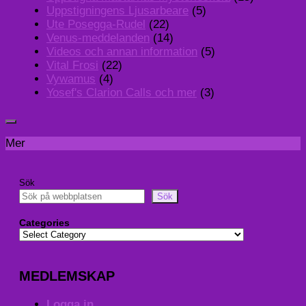
Uppstigningens Ljusarbeare
(5)
Ute Posegga-Rudel
(22)
Venus-meddelanden
(14)
Videos och annan information
(5)
Vital Frosi
(22)
Vywamus
(4)
Yosef's Clarion Calls och mer
(3)
Mer
Sök
Sök
Categories
MEDLEMSKAP
Logga in