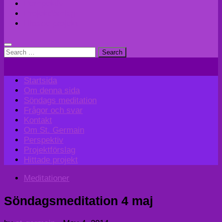
Perspektiv
Projektförslag
Hittade projekt
Search
for:
Startsida
Om denna sida
Söndags meditation
Frågor och svar
Kontakt
Om St. Germain
Perspektiv
Projektförslag
Hittade projekt
Meditationer
Söndagsmeditation 4 maj