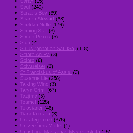
Sarah
(15)
Saul
(240)
Serapis Bey
(39)
Sharon Stewart
(68)
Sheldan Nidle
(176)
Shining Star
(3)
Simon Petrus
(5)
Sion
(2)
Sirius (annat än SaLuSa)
(118)
Solara An-Ra
(3)
Solera
(6)
Solvarelser
(3)
St Franciskus of Assisi
(3)
Suzanne Lie
(258)
Talking Wind
(3)
Taryn Crimi
(67)
Tazjima
(5)
Teamet
(128)
Telosianer
(48)
Tiara Kumara
(3)
Uncategorized
(376)
Universums Moder
(1)
Uppstigna Mästarnas Mysterieskola
(15)