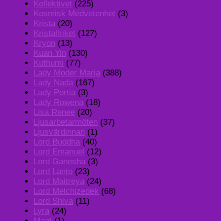
Kollektivet
(225)
Kosmisk Medvetenhet
(3)
Krista
(20)
Kristallriket
(127)
Kryon
(13)
Kuan Yin
(130)
Kuthumi
(77)
Lady Moder Maria
(388)
Lady Nada
(167)
Lady Portia
(3)
Lady Rowena
(18)
Lisa Renee
(20)
Ljusarbetarmöten
(37)
Ljusvärdinnan
(1)
Lord Buddha
(40)
Lord Emanuel
(12)
Lord Ganesha
(3)
Lord Lanto
(23)
Lord Maitreya
(24)
Lord Melchizedek
(68)
Lord Shiva
(11)
Lyra
(24)
Maat
(1)