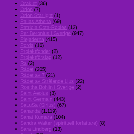
Oraklet
(36)
Orion
(7)
Orion Starlight
(1)
Pallas Athena
(69)
Patricia Cota-Robles
(12)
Per Beronius i Sverige
(947)
Plejaderna
(415)
Porda
(16)
Projektfonder
(2)
Projektförslag
(12)
Ra
(2)
Rådet
(205)
Rådet av 7
(21)
Rådet av Strålande Ljus
(22)
Rositha Bohlin i Sverige
(2)
Saint Aeolus
(3)
Saint Germain
(443)
SaLuSa (Sirius)
(67)
Sananda
(1,119)
Sanat Kumara
(104)
Sandra Walter (spirituell författare)
(8)
Sara Lindberg
(13)