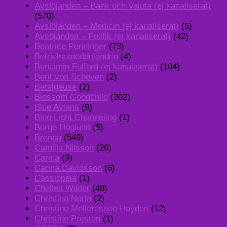
Avslöjanden – Bank och Valuta (ej kanaliserat)
(570)
Avslöjanden – Medicin (ej kanaliserat)
(5)
Avsöjanden – Politik (ej kanaliserat)
(42)
Beatrice Penninger
(73)
Befrielsemeddelanden
(4)
Benjamin Fulford (ej kanaliserat)
(104)
Berit von Scheven
(2)
Betelgeuse
(2)
Blossom Goodchild
(302)
Blue Avians
(9)
Blue Light Channeling
(1)
Börge Höglund
(5)
Brenda
(549)
Camilla Nilsson
(26)
Carina
(9)
Carina Davidsson
(6)
Cassiopeia
(1)
Chellea Wilder
(48)
Christina Norin
(2)
Christine Melieressee Hayden
(12)
Christine Preston
(1)