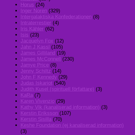
Horus
(24)
Inger Noren
(329)
Intergalaktiska Konfederationen
(8)
Intraterrestier
(4)
Iris Kähler
(62)
Isis
(23)
Jacquelyn Fox
(12)
Jahn J Kassl
(105)
James Gilliland
(19)
James McConnell
(230)
Jamye Price
(8)
Jenny Schiltz
(14)
John F Kennedy
(29)
Judas Iskariot
(540)
Judith Kusel (spirituell författare)
(3)
KaRa
(7)
Karen Vivenzio
(29)
Kathy Vik (kanaliserad information)
(3)
Kerstin Eriksson
(107)
Kerstin Sisilla
(70)
Keshe Foundation (ej kanaliserad information)
(3)