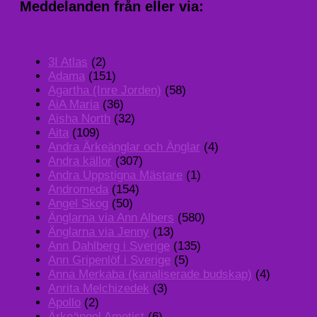
Meddelanden från eller via:
3I Atlas
(2)
Adama
(151)
Agartha (Inre Jorden)
(58)
AiA Maria
(36)
Aisha North
(32)
Aita
(109)
Andra Ärkeänglar och Änglar
(4)
Andra källor
(307)
Andra Uppstigna Mästare
(1)
Andromeda
(154)
Angel Skog
(50)
Änglarna via Ann Albers
(580)
Änglarna via Jenny
(13)
Ann Dahlberg i Sverige
(135)
Ann Gripenlöf i Sverige
(5)
Anna Merkaba (kanaliserade budskap)
(4)
Anrita Melchizedek
(3)
Apollo
(2)
Ärkeängel Ametist
(6)