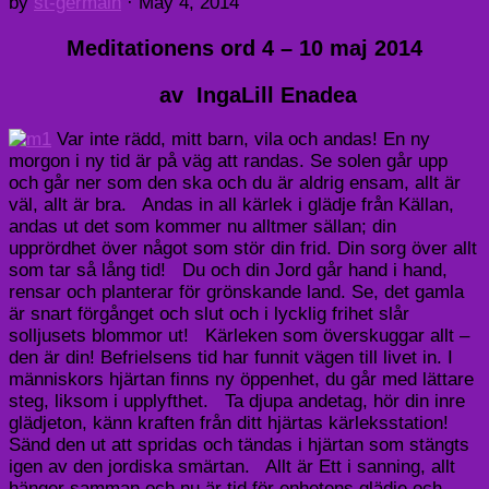
by
st-germain
·
May 4, 2014
Meditationens ord 4 – 10 maj 2014
av IngaLill Enadea
Var inte rädd, mitt barn, vila och andas! En ny
morgon i ny tid är på väg att randas. Se solen går upp
och går ner som den ska och du är aldrig ensam, allt är
väl, allt är bra. Andas in all kärlek i glädje från Källan,
andas ut det som kommer nu alltmer sällan; din
upprördhet över något som stör din frid. Din sorg över allt
som tar så lång tid! Du och din Jord går hand i hand,
rensar och planterar för grönskande land. Se, det gamla
är snart förgånget och slut och i lycklig frihet slår
solljusets blommor ut! Kärleken som överskuggar allt –
den är din! Befrielsens tid har funnit vägen till livet in. I
människors hjärtan finns ny öppenhet, du går med lättare
steg, liksom i upplyfthet. Ta djupa andetag, hör din inre
glädjeton, känn kraften från ditt hjärtas kärleksstation!
Sänd den ut att spridas och tändas i hjärtan som stängts
igen av den jordiska smärtan. Allt är Ett i sanning, allt
hänger samman och nu är tid för enhetens glädje och