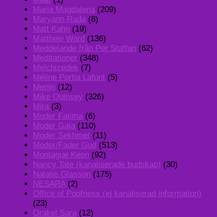
Maria Magdalena
(209)
Maryann Rada
(8)
Matt Kahn
(19)
Matthew Ward
(136)
Meddelande från Per Staffan
(62)
Meditationer
(348)
Melchizedek
(7)
Méline Portia Lafont
(5)
Merlin
(12)
Mike Quinsey
(326)
Mira
(3)
Moder Fatima
(6)
Moder Gaia
(110)
Moder Sekhmet
(11)
Moder/Fader Gud
(513)
Montague Keen
(92)
Nancy Tate (kanaliserade budskap)
(30)
Natalie Glasson
(175)
NESARA
(2)
Office of Poofness (ej kanaliserad information)
(23)
Orakel Sara
(12)