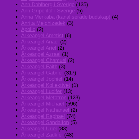
Ann Dahlberg i Sverige
(135)
Ann Gripenlöf i Sverige
(5)
Anna Merkaba (kanaliserade budskap)
(4)
Anrita Melchizedek
(3)
Apollo
(2)
Ärkeängel Ametist
(6)
Ärkeängel Anael
(2)
Ärkeängel Ariel
(2)
Ärkeängel Azrael
(1)
Ärkeängel Chamuel
(2)
Ärkeängel Faith
(3)
Ärkeängel Gabriel
(317)
Ärkeängel Jophiel
(14)
Ärkeängel Kollektivet
(1)
Ärkeängel Lucifer
(13)
Ärkeängel Metatron
(123)
Ärkeängel Michael
(596)
Ärkeängel Nathanael
(2)
Ärkeängel Raphael
(74)
Ärkeängel Sandalfon
(5)
Ärkeängel Uriel
(83)
Ärkeängel Zadkiel
(48)