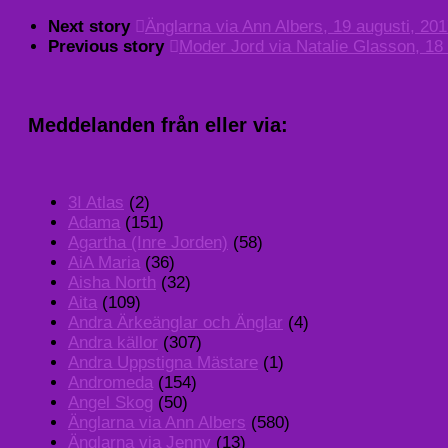
Next story
Änglarna via Ann Albers, 19 augusti, 20
Previous story
Moder Jord via Natalie Glasson, 18
Meddelanden från eller via:
3I Atlas
(2)
Adama
(151)
Agartha (Inre Jorden)
(58)
AiA Maria
(36)
Aisha North
(32)
Aita
(109)
Andra Ärkeänglar och Änglar
(4)
Andra källor
(307)
Andra Uppstigna Mästare
(1)
Andromeda
(154)
Angel Skog
(50)
Änglarna via Ann Albers
(580)
Änglarna via Jenny
(13)