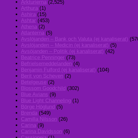
Arkturierna
(2,525)
Arthura
(1)
Ashira
(15)
Ashtar
(453)
Athena
(2)
Atlanterna
(5)
Avslöjanden – Bank och Valuta (ej kanaliserat)
(57
Avslöjanden – Medicin (ej kanaliserat)
(5)
Avsöjanden – Politik (ej kanaliserat)
(42)
Beatrice Penninger
(73)
Befrielsemeddelanden
(4)
Benjamin Fulford (ej kanaliserat)
(104)
Berit von Scheven
(2)
Betelgeuse
(2)
Blossom Goodchild
(302)
Blue Avians
(9)
Blue Light Channeling
(1)
Börge Höglund
(5)
Brenda
(549)
Camilla Nilsson
(26)
Carina
(9)
Carina Davidsson
(6)
Cassiopeia
(1)