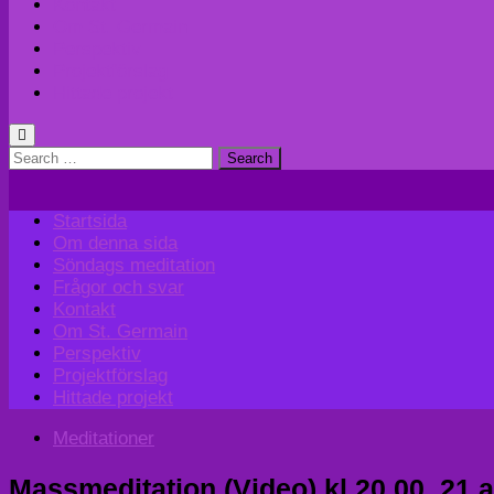
Kontakt
Om St. Germain
Perspektiv
Projektförslag
Hittade projekt
Search
for:
Startsida
Om denna sida
Söndags meditation
Frågor och svar
Kontakt
Om St. Germain
Perspektiv
Projektförslag
Hittade projekt
Meditationer
Massmeditation (Video) kl 20.00, 21 