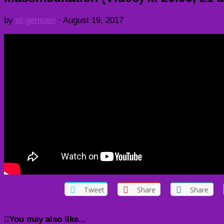
by
st-germain
·
August 19, 2017
Tweet
Share
Share
You may also like...