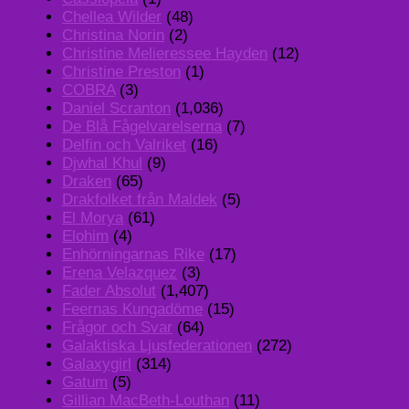
Chellea Wilder
(48)
Christina Norin
(2)
Christine Melieressee Hayden
(12)
Christine Preston
(1)
COBRA
(3)
Daniel Scranton
(1,036)
De Blå Fågelvarelserna
(7)
Delfin och Valriket
(16)
Djwhal Khul
(9)
Draken
(65)
Drakfolket från Maldek
(5)
El Morya
(61)
Elohim
(4)
Enhörningarnas Rike
(17)
Erena Velazquez
(3)
Fader Absolut
(1,407)
Feernas Kungadöme
(15)
Frågor och Svar
(64)
Galaktiska Ljusfederationen
(272)
Galaxygirl
(314)
Gatum
(5)
Gillian MacBeth-Louthan
(11)