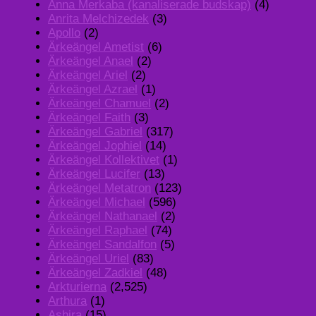
Anna Merkaba (kanaliserade budskap)
(4)
Anrita Melchizedek
(3)
Apollo
(2)
Ärkeängel Ametist
(6)
Ärkeängel Anael
(2)
Ärkeängel Ariel
(2)
Ärkeängel Azrael
(1)
Ärkeängel Chamuel
(2)
Ärkeängel Faith
(3)
Ärkeängel Gabriel
(317)
Ärkeängel Jophiel
(14)
Ärkeängel Kollektivet
(1)
Ärkeängel Lucifer
(13)
Ärkeängel Metatron
(123)
Ärkeängel Michael
(596)
Ärkeängel Nathanael
(2)
Ärkeängel Raphael
(74)
Ärkeängel Sandalfon
(5)
Ärkeängel Uriel
(83)
Ärkeängel Zadkiel
(48)
Arkturierna
(2,525)
Arthura
(1)
Ashira
(15)