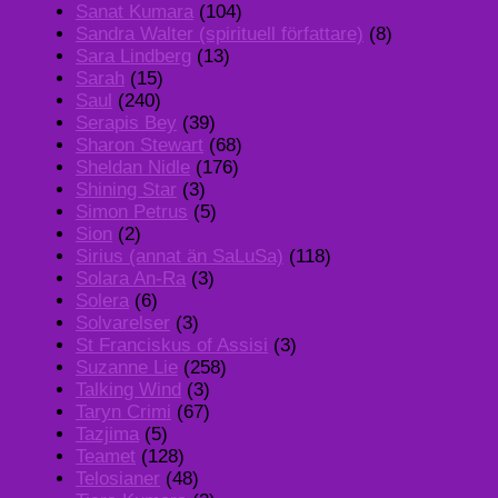
Sanat Kumara
(104)
Sandra Walter (spirituell författare)
(8)
Sara Lindberg
(13)
Sarah
(15)
Saul
(240)
Serapis Bey
(39)
Sharon Stewart
(68)
Sheldan Nidle
(176)
Shining Star
(3)
Simon Petrus
(5)
Sion
(2)
Sirius (annat än SaLuSa)
(118)
Solara An-Ra
(3)
Solera
(6)
Solvarelser
(3)
St Franciskus of Assisi
(3)
Suzanne Lie
(258)
Talking Wind
(3)
Taryn Crimi
(67)
Tazjima
(5)
Teamet
(128)
Telosianer
(48)