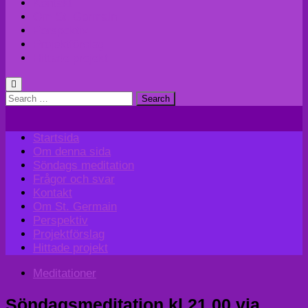
Kontakt
Om St. Germain
Perspektiv
Projektförslag
Hittade projekt
Search
for:
Startsida
Om denna sida
Söndags meditation
Frågor och svar
Kontakt
Om St. Germain
Perspektiv
Projektförslag
Hittade projekt
Meditationer
Söndagsmeditation kl 21.00 via