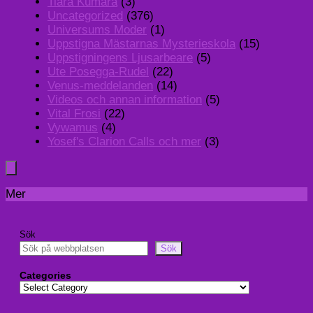
Tiara Kumara
(3)
Uncategorized
(376)
Universums Moder
(1)
Uppstigna Mästarnas Mysterieskola
(15)
Uppstigningens Ljusarbeare
(5)
Ute Posegga-Rudel
(22)
Venus-meddelanden
(14)
Videos och annan information
(5)
Vital Frosi
(22)
Vywamus
(4)
Yosef's Clarion Calls och mer
(3)
Mer
Sök
Sök
Categories