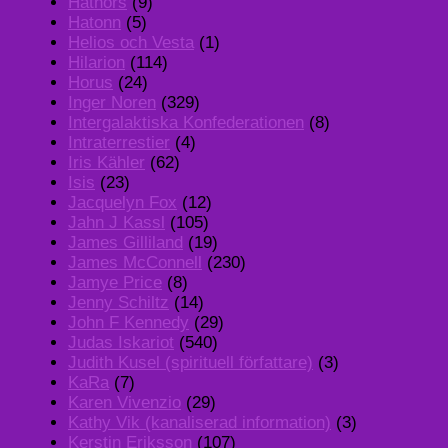
Hathors
(9)
Hatonn
(5)
Helios och Vesta
(1)
Hilarion
(114)
Horus
(24)
Inger Noren
(329)
Intergalaktiska Konfederationen
(8)
Intraterrestier
(4)
Iris Kähler
(62)
Isis
(23)
Jacquelyn Fox
(12)
Jahn J Kassl
(105)
James Gilliland
(19)
James McConnell
(230)
Jamye Price
(8)
Jenny Schiltz
(14)
John F Kennedy
(29)
Judas Iskariot
(540)
Judith Kusel (spirituell författare)
(3)
KaRa
(7)
Karen Vivenzio
(29)
Kathy Vik (kanaliserad information)
(3)
Kerstin Eriksson
(107)