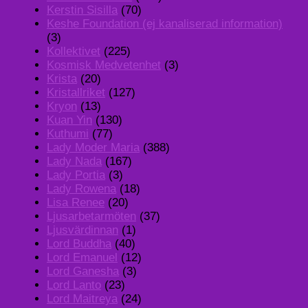
Kerstin Sisilla
(70)
Keshe Foundation (ej kanaliserad information)
(3)
Kollektivet
(225)
Kosmisk Medvetenhet
(3)
Krista
(20)
Kristallriket
(127)
Kryon
(13)
Kuan Yin
(130)
Kuthumi
(77)
Lady Moder Maria
(388)
Lady Nada
(167)
Lady Portia
(3)
Lady Rowena
(18)
Lisa Renee
(20)
Ljusarbetarmöten
(37)
Ljusvärdinnan
(1)
Lord Buddha
(40)
Lord Emanuel
(12)
Lord Ganesha
(3)
Lord Lanto
(23)
Lord Maitreya
(24)