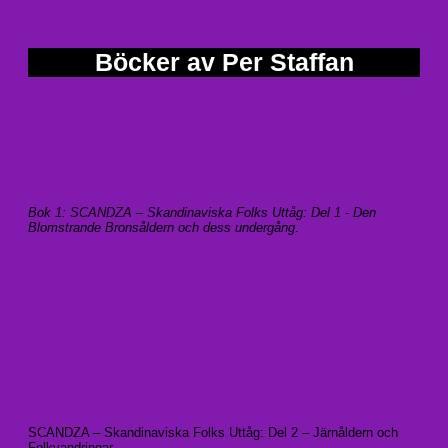
Böcker av Per Staffan
Bok 1: SCANDZA – Skandinaviska Folks Uttåg: Del 1 - Den
Blomstrande Bronsåldern och dess undergång
.
SCANDZA – Skandinaviska Folks Uttåg: Del 2 – Järnåldern och
Folkvandringar