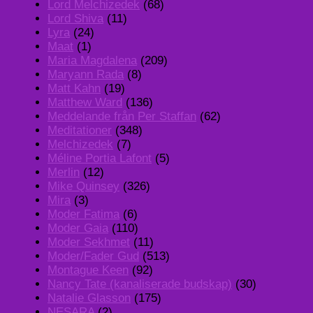
Lord Melchizedek
(68)
Lord Shiva
(11)
Lyra
(24)
Maat
(1)
Maria Magdalena
(209)
Maryann Rada
(8)
Matt Kahn
(19)
Matthew Ward
(136)
Meddelande från Per Staffan
(62)
Meditationer
(348)
Melchizedek
(7)
Méline Portia Lafont
(5)
Merlin
(12)
Mike Quinsey
(326)
Mira
(3)
Moder Fatima
(6)
Moder Gaia
(110)
Moder Sekhmet
(11)
Moder/Fader Gud
(513)
Montague Keen
(92)
Nancy Tate (kanaliserade budskap)
(30)
Natalie Glasson
(175)
NESARA
(2)