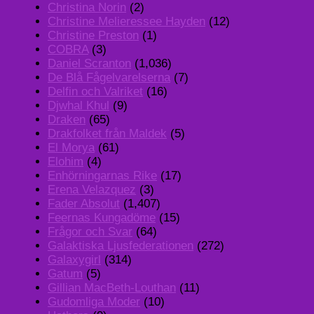
Christina Norin
(2)
Christine Melieressee Hayden
(12)
Christine Preston
(1)
COBRA
(3)
Daniel Scranton
(1,036)
De Blå Fågelvarelserna
(7)
Delfin och Valriket
(16)
Djwhal Khul
(9)
Draken
(65)
Drakfolket från Maldek
(5)
El Morya
(61)
Elohim
(4)
Enhörningarnas Rike
(17)
Erena Velazquez
(3)
Fader Absolut
(1,407)
Feernas Kungadöme
(15)
Frågor och Svar
(64)
Galaktiska Ljusfederationen
(272)
Galaxygirl
(314)
Gatum
(5)
Gillian MacBeth-Louthan
(11)
Gudomliga Moder
(10)