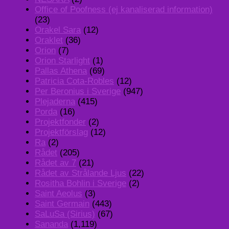
Office of Poofness (ej kanaliserad information)
(23)
Orakel Sara
(12)
Oraklet
(36)
Orion
(7)
Orion Starlight
(1)
Pallas Athena
(69)
Patricia Cota-Robles
(12)
Per Beronius i Sverige
(947)
Plejaderna
(415)
Porda
(16)
Projektfonder
(2)
Projektförslag
(12)
Ra
(2)
Rådet
(205)
Rådet av 7
(21)
Rådet av Strålande Ljus
(22)
Rositha Bohlin i Sverige
(2)
Saint Aeolus
(3)
Saint Germain
(443)
SaLuSa (Sirius)
(67)
Sananda
(1,119)