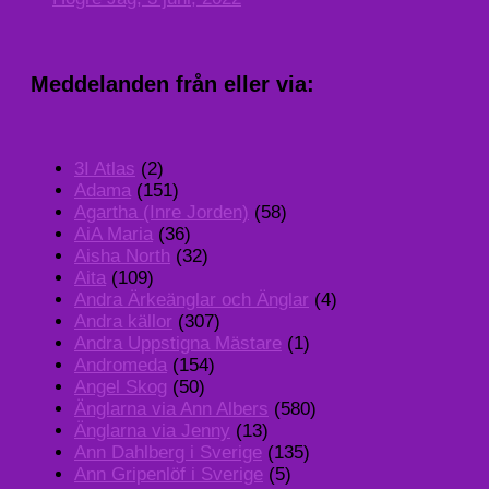
Meddelanden från eller via:
3I Atlas
(2)
Adama
(151)
Agartha (Inre Jorden)
(58)
AiA Maria
(36)
Aisha North
(32)
Aita
(109)
Andra Ärkeänglar och Änglar
(4)
Andra källor
(307)
Andra Uppstigna Mästare
(1)
Andromeda
(154)
Angel Skog
(50)
Änglarna via Ann Albers
(580)
Änglarna via Jenny
(13)
Ann Dahlberg i Sverige
(135)
Ann Gripenlöf i Sverige
(5)