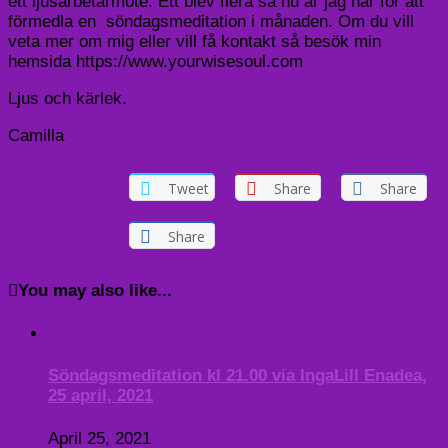
ett ljusarbetarmöte. Ett blev flera så nu är jag här för att
förmedla en
söndagsmeditation i månaden. Om du vill
veta mer om mig eller vill få kontakt så besök min
hemsida https://www.yourwisesoul.com
Ljus och kärlek.
Camilla
Tweet
Share
Share
Share
You may also like...
Söndagsmeditation kl 21.00 via IngaLill Enadea,
25 april, 2021
April 25, 2021