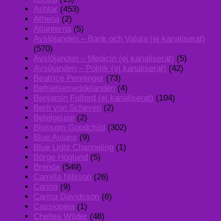
Ashtar
(453)
Athena
(2)
Atlanterna
(5)
Avslöjanden – Bank och Valuta (ej kanaliserat)
(570)
Avslöjanden – Medicin (ej kanaliserat)
(5)
Avsöjanden – Politik (ej kanaliserat)
(42)
Beatrice Penninger
(73)
Befrielsemeddelanden
(4)
Benjamin Fulford (ej kanaliserat)
(104)
Berit von Scheven
(2)
Betelgeuse
(2)
Blossom Goodchild
(302)
Blue Avians
(9)
Blue Light Channeling
(1)
Börge Höglund
(5)
Brenda
(549)
Camilla Nilsson
(26)
Carina
(9)
Carina Davidsson
(6)
Cassiopeia
(1)
Chellea Wilder
(48)