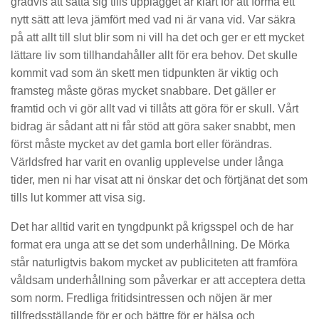
gradvis att sätta sig tills upplägget är klart för att forma ett
nytt sätt att leva jämfört med vad ni är vana vid. Var säkra
på att allt till slut blir som ni vill ha det och ger er ett mycket
lättare liv som tillhandahåller allt för era behov. Det skulle
kommit vad som än skett men tidpunkten är viktig och
framsteg måste göras mycket snabbare. Det gäller er
framtid och vi gör allt vad vi tillåts att göra för er skull. Vårt
bidrag är sådant att ni får stöd att göra saker snabbt, men
först måste mycket av det gamla bort eller förändras.
Världsfred har varit en ovanlig upplevelse under långa
tider, men ni har visat att ni önskar det och förtjänat det som
tills lut kommer att visa sig.
Det har alltid varit en tyngdpunkt på krigsspel och de har
format era unga att se det som underhållning. De Mörka
står naturligtvis bakom mycket av publiciteten att framföra
våldsam underhållning som påverkar er att acceptera detta
som norm. Fredliga fritidsintressen och nöjen är mer
tillfredsställande för er och bättre för er hälsa och