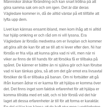
Människor älskar förändring och kan snart tröttna på att
göra samma sak om och om igen. Det är där deras
Vägledare kommer in, då de alltid väntar på ett tillfälle att
lyfta upp dem.
Livet kan kännas ensamt ibland, men kom ihåg att ni alltid
har hjälp omkring er och råd om ni vill lyssna. Era
Vägledare är förstås medvetna om er livsplan och kommer
att göra allt de kan för att se till att ni lever efter den. Ni har
förstås er fria vilja att kunna göra vad ni vill, men när ni
viker av finns de till hands för att försöka få er tillbaka på
spåret. De känner er bättre än ni själva gör och kan förutse
vad ni kan tänkas göra, så att om det går emot era livsavtal
försöker de få er tillbaka på banan. Om ni fortsätter att gå
ifrån kursen ådrar ni er karma för att hjälpa er komma över
det. Det finns inget som faktisk erfarenhet för att hjälpa er
komma tillrätta med ert sätt, och ni bör förstå vid det här
laget att dessa erfarenheter är till för att forma er karaktär.
En del själar kan känna att de haft otur men i verkligheten