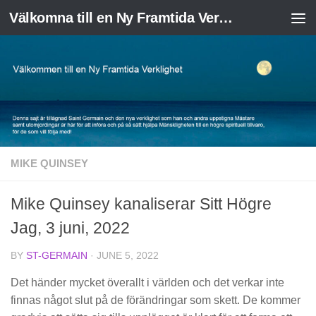
Välkomna till en Ny Framtida Verklighet
Skip to content
MIKE QUINSEY
Mike Quinsey kanaliserar Sitt Högre
Jag, 3 juni, 2022
BY
ST-GERMAIN
·
JUNE 5, 2022
Det händer mycket överallt i världen och det verkar inte
finnas något slut på de förändringar som skett. De kommer