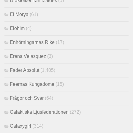
Drakfolket från Maldek
(5)
El Morya
(61)
Elohim
(4)
Enhörningarnas Rike
(17)
Erena Velazquez
(3)
Fader Absolut
(1,405)
Feernas Kungadöme
(15)
Frågor och Svar
(64)
Galaktiska Ljusfederationen
(272)
Galaxygirl
(314)