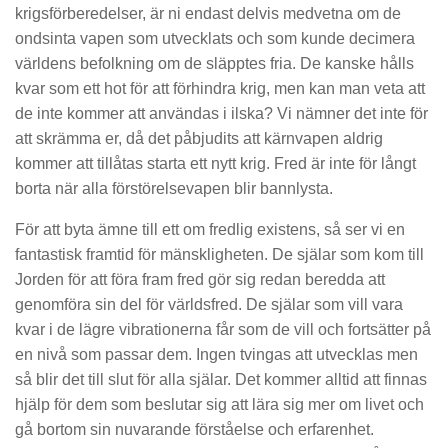
krigsförberedelser, är ni endast delvis medvetna om de
ondsinta vapen som utvecklats och som kunde decimera
världens befolkning om de släpptes fria. De kanske hålls
kvar som ett hot för att förhindra krig, men kan man veta att
de inte kommer att användas i ilska? Vi nämner det inte för
att skrämma er, då det påbjudits att kärnvapen aldrig
kommer att tillåtas starta ett nytt krig. Fred är inte för långt
borta när alla förstörelsevapen blir bannlysta.
För att byta ämne till ett om fredlig existens, så ser vi en
fantastisk framtid för mänskligheten. De själar som kom till
Jorden för att föra fram fred gör sig redan beredda att
genomföra sin del för världsfred. De själar som vill vara
kvar i de lägre vibrationerna får som de vill och fortsätter på
en nivå som passar dem. Ingen tvingas att utvecklas men
så blir det till slut för alla själar. Det kommer alltid att finnas
hjälp för dem som beslutar sig att lära sig mer om livet och
gå bortom sin nuvarande förståelse och erfarenhet.