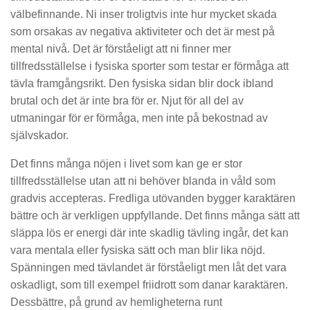
välbefinnande. Ni inser troligtvis inte hur mycket skada
som orsakas av negativa aktiviteter och det är mest på
mental nivå. Det är förståeligt att ni finner mer
tillfredsställelse i fysiska sporter som testar er förmåga att
tävla framgångsrikt. Den fysiska sidan blir dock ibland
brutal och det är inte bra för er. Njut för all del av
utmaningar för er förmåga, men inte på bekostnad av
självskador.
Det finns många nöjen i livet som kan ge er stor
tillfredsställelse utan att ni behöver blanda in våld som
gradvis accepteras. Fredliga utövanden bygger karaktären
bättre och är verkligen uppfyllande. Det finns många sätt att
släppa lös er energi där inte skadlig tävling ingår, det kan
vara mentala eller fysiska sätt och man blir lika nöjd.
Spänningen med tävlandet är förståeligt men låt det vara
oskadligt, som till exempel friidrott som danar karaktären.
Dessbättre, på grund av hemligheterna runt