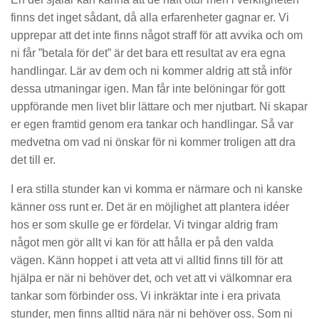
finns det inget sådant, då alla erfarenheter gagnar er. Vi
upprepar att det inte finns något straff för att avvika och om
ni får ”betala för det” är det bara ett resultat av era egna
handlingar. Lär av dem och ni kommer aldrig att stå inför
dessa utmaningar igen. Man får inte belöningar för gott
uppförande men livet blir lättare och mer njutbart. Ni skapar
er egen framtid genom era tankar och handlingar. Så var
medvetna om vad ni önskar för ni kommer troligen att dra
det till er.
I era stilla stunder kan vi komma er närmare och ni kanske
känner oss runt er. Det är en möjlighet att plantera idéer
hos er som skulle ge er fördelar. Vi tvingar aldrig fram
något men gör allt vi kan för att hålla er på den valda
vägen. Känn hoppet i att veta att vi alltid finns till för att
hjälpa er när ni behöver det, och vet att vi välkomnar era
tankar som förbinder oss. Vi inkräktar inte i era privata
stunder, men finns alltid nära när ni behöver oss. Som ni