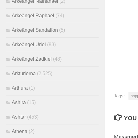
Ärkeängel Nathanael
(2)
Ärkeängel Raphael
(74)
Ärkeängel Sandalfon
(5)
Ärkeängel Uriel
(83)
Ärkeängel Zadkiel
(48)
Arkturierna
(2,525)
Arthura
(1)
Tags:
hopp
Ashira
(15)
Ashtar
(453)
YOU 
Athena
(2)
Massmedit