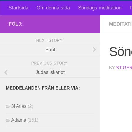
Startsida
Om denna sida
Söndags meditation
F
MEDITAT
FÖLJ:
NEXT STORY
Sön
Saul
PREVIOUS STORY
BY
ST-GE
Judas Iskariot
MEDDELANDEN FRÅN ELLER VIA:
3I Atlas
(2)
Adama
(151)