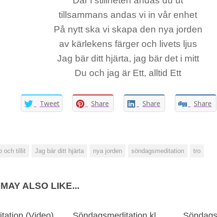
Där i stillheten andas du ut
tillsammans andas vi in vår enhet
På nytt ska vi skapa den nya jorden
av kärlekens färger och livets ljus
Jag bär ditt hjärta, jag bär det i mitt
Du och jag är Ett, alltid Ett
Tweet
Share
Share
Share
 och tillit
Jag bär ditt hjärta
nya jorden
söndagsmeditation
tro
MAY ALSO LIKE...
ation (Video)
Söndagsmeditation kl
Söndagsm