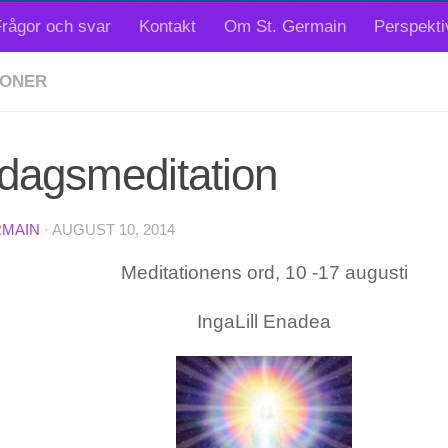
rågor och svar
Kontakt
Om St. Germain
Perspekti
IONER
dagsmeditation
RMAIN
·
AUGUST 10, 2014
Meditationens ord, 10 -17 augusti
IngaLill Enadea