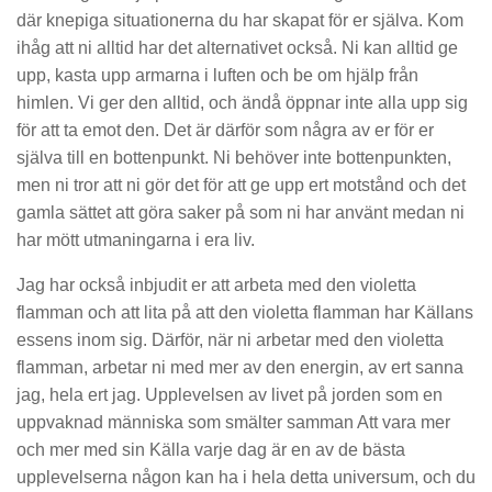
där knepiga situationerna du har skapat för er själva. Kom
ihåg att ni alltid har det alternativet också. Ni kan alltid ge
upp, kasta upp armarna i luften och be om hjälp från
himlen. Vi ger den alltid, och ändå öppnar inte alla upp sig
för att ta emot den. Det är därför som några av er för er
själva till en bottenpunkt. Ni behöver inte bottenpunkten,
men ni tror att ni gör det för att ge upp ert motstånd och det
gamla sättet att göra saker på som ni har använt medan ni
har mött utmaningarna i era liv.
Jag har också inbjudit er att arbeta med den violetta
flamman och att lita på att den violetta flamman har Källans
essens inom sig. Därför, när ni arbetar med den violetta
flamman, arbetar ni med mer av den energin, av ert sanna
jag, hela ert jag. Upplevelsen av livet på jorden som en
uppvaknad människa som smälter samman Att vara mer
och mer med sin Källa varje dag är en av de bästa
upplevelserna någon kan ha i hela detta universum, och du