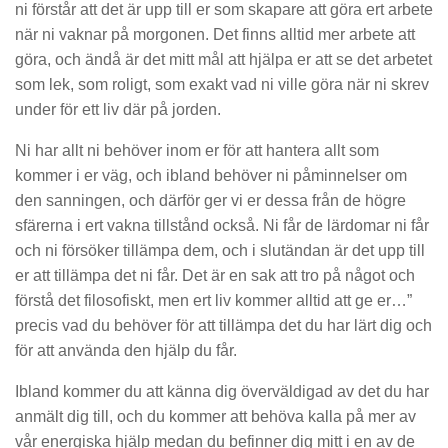
ni förstår att det är upp till er som skapare att göra ert arbete
när ni vaknar på morgonen. Det finns alltid mer arbete att
göra, och ändå är det mitt mål att hjälpa er att se det arbetet
som lek, som roligt, som exakt vad ni ville göra när ni skrev
under för ett liv där på jorden.
Ni har allt ni behöver inom er för att hantera allt som
kommer i er väg, och ibland behöver ni påminnelser om
den sanningen, och därför ger vi er dessa från de högre
sfärerna i ert vakna tillstånd också. Ni får de lärdomar ni får
och ni försöker tillämpa dem, och i slutändan är det upp till
er att tillämpa det ni får. Det är en sak att tro på något och
förstå det filosofiskt, men ert liv kommer alltid att ge er…”
precis vad du behöver för att tillämpa det du har lärt dig och
för att använda den hjälp du får.
Ibland kommer du att känna dig överväldigad av det du har
anmält dig till, och du kommer att behöva kalla på mer av
vår energiska hjälp medan du befinner dig mitt i en av de