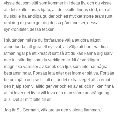
visste det som själ som kommer in i detta liv, och du visste
att det skulle finnas hjälp, att det skulle finnas stöd, och att
du skulle ha andliga guider och ett mycket större team runt
omkring dig som ger dig dessa påminnelser, dessa
synkroniteter, dessa tecken.
I slutändan måste du fortfarande välja att göra något
annorlunda, att göra ett nytt val, att välja att hantera dina
utmaningar på ett kreativt sätt så att du kan känna dig själv
mer fullständigt som du verkligen är. Ni är verkligen
magnifika varelser av kärlek och ljus som inte har några
begränsningar. Fortsätt leta efter det inom er själva. Fortsätt
be om hjälp och se till att ni tar det extra steget att ta emot
den hjälp som vi alltid ger var och en av er, och ni kan finna
att ni lever det liv ni vill leva och utan större ansträngning
alls. Det är mitt löfte till er.
Jag är St. Germain, väktare av den violetta flamman.”